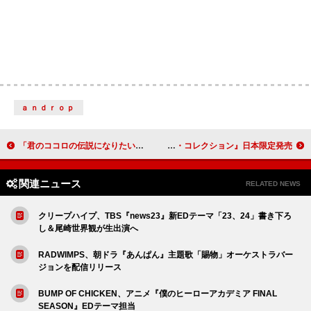
ａｎｄｒｏｐ
「君のココロの伝説になりたい！」TEAM SHACHI、関東ラストワンマン公式レポ到着 ももクロもサプライズ登場
マルーン5、キャリア集大成のベスト盤『シングルス・コレクション』日本限定発売
関連ニュース
RELATED NEWS
クリープハイプ、TBS『news23』新EDテーマ「23、24」書き下ろ
し＆尾崎世界観が生出演へ
RADWIMPS、朝ドラ『あんぱん』主題歌「賜物」オーケストラバー
ジョンを配信リリース
BUMP OF CHICKEN、アニメ『僕のヒーローアカデミア FINAL
SEASON』EDテーマ担当