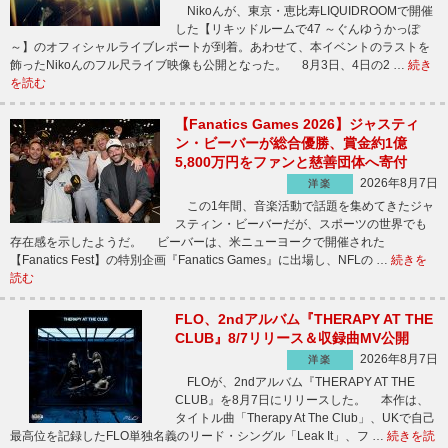
Nikoんが、東京・恵比寿LIQUIDROOMで開催
した【リキッドルームで47 ～ぐんゆうかっぽ
～】のオフィシャルライブレポートが到着。あわせて、本イベントのラストを
飾ったNikoんのフル尺ライブ映像も公開となった。 8月3日、4日の2 …
続き
を読む
【Fanatics Games 2026】ジャスティ
ン・ビーバーが総合優勝、賞金約1億
5,800万円をファンと慈善団体へ寄付
2026年8月7日
洋楽
この1年間、音楽活動で話題を集めてきたジャ
スティン・ビーバーだが、スポーツの世界でも
存在感を示したようだ。 ビーバーは、米ニューヨークで開催された
【Fanatics Fest】の特別企画『Fanatics Games』に出場し、NFLの …
続きを
読む
FLO、2ndアルバム『THERAPY AT THE
CLUB』8/7リリース＆収録曲MV公開
2026年8月7日
洋楽
FLOが、2ndアルバム『THERAPY AT THE
CLUB』を8月7日にリリースした。 本作は、
タイトル曲「Therapy At The Club」、UKで自己
最高位を記録したFLO単独名義のリード・シングル「Leak It」、フ …
続きを読