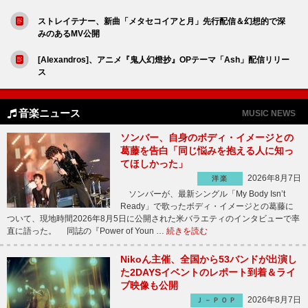
ストレイテナー、新曲「メタセコイアと月」先行配信＆幻想的で深
みのあるMV公開
[Alexandros]、アニメ『鬼人幻燈抄』OPテーマ「Ash」配信リリー
ス
音楽ニュース
MUSIC NEWS
ソンバー、自身のボディ・イメージとの
葛藤を告白「同じ悩みを抱える人に知っ
てほしかった」
2026年8月7日
洋楽
ソンバーが、最新シングル「My Body Isn’t
Ready」で歌ったボディ・イメージとの葛藤に
ついて、現地時間2026年8月5日に公開された米バラエティのインタビューで率
直に語った。 同誌の『Power of Youn …
続きを読む
Nikoん主催、全国から53バンドが出演し
た2DAYSイベントのレポート到着＆ライ
ブ映像も公開
2026年8月7日
Ｊ－ＰＯＰ