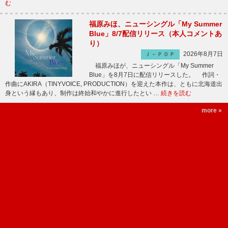
む
福原みほ、ニューシングル「My Summer
Blue」8/7配信リリース（本人コメントあ
り）
2026年8月7日
Ｊ－ＰＯＰ
福原みほが、ニューシングル「My Summer
Blue」を8月7日に配信リリースした。 作詞・
作曲にAKIRA（TINYVOICE, PRODUCTION）を迎えた本作は、ともに北海道出
身という縁もあり、制作は終始和やかに進行したとい …
続きを読む
more »