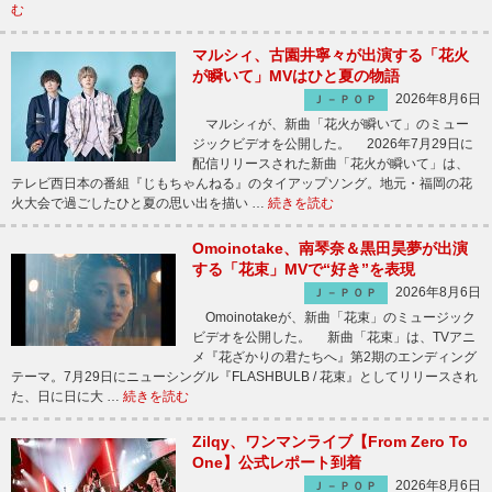
む
マルシィ、古園井寧々が出演する「花火
が瞬いて」MVはひと夏の物語
2026年8月6日
Ｊ－ＰＯＰ
マルシィが、新曲「花火が瞬いて」のミュー
ジックビデオを公開した。 2026年7月29日に
配信リリースされた新曲「花火が瞬いて」は、
テレビ西日本の番組『じもちゃんねる』のタイアップソング。地元・福岡の花
火大会で過ごしたひと夏の思い出を描い …
続きを読む
Omoinotake、南琴奈＆黒田昊夢が出演
する「花束」MVで“好き”を表現
2026年8月6日
Ｊ－ＰＯＰ
Omoinotakeが、新曲「花束」のミュージック
ビデオを公開した。 新曲「花束」は、TVアニ
メ『花ざかりの君たちへ』第2期のエンディング
テーマ。7月29日にニューシングル『FLASHBULB / 花束』としてリリースされ
た、日に日に大 …
続きを読む
Zilqy、ワンマンライブ【From Zero To
One】公式レポート到着
2026年8月6日
Ｊ－ＰＯＰ