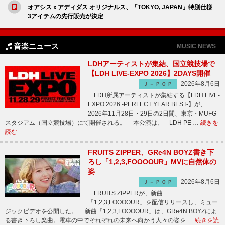
オアシスｘアディダス オリジナルス、「TOKYO, JAPAN」特別仕様
3アイテムの先行販売が決定
音楽ニュース
MUSIC NEWS
LDHアーティストが集結、国立競技場で
【LDH LIVE-EXPO 2026】2DAYS開催
2026年8月6日
Ｊ－ＰＯＰ
LDH所属アーティストが集結する【LDH LIVE-
EXPO 2026 -PERFECT YEAR BEST-】が、
2026年11月28日・29日の2日間、東京・MUFG
スタジアム（国立競技場）にて開催される。 本公演は、「LDH PE …
続きを
読む
FRUITS ZIPPER、GRe4N BOYZ書き下
ろし「1,2,3,FOOOOUR」MVに自然体の
姿
2026年8月6日
Ｊ－ＰＯＰ
FRUITS ZIPPERが、新曲
「1,2,3,FOOOOUR」を配信リリースし、ミュー
ジックビデオを公開した。 新曲「1,2,3,FOOOOUR」は、GRe4N BOYZによ
る書き下ろし楽曲。電車の中でそれぞれの未来へ向かう人々の姿を …
続きを読