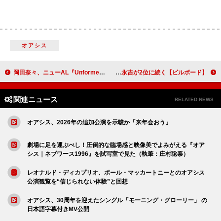
オアシス
岡田奈々、ニューAL『Unformel』収録内容＆花をテーマにしたアートワークも公開
【ビルボード】Number_i『No.II』2.2万DL超えでDLアルバム首位、矢沢永吉が2位に続く
関連ニュース
RELATED NEWS
オアシス、2026年の追加公演を示唆か「来年会おう」
劇場に足を運ぶべし！圧倒的な臨場感と映像美でよみがえる『オア
シス｜ネブワース1996』を試写室で見た（執筆：庄村聡泰）
レオナルド・ディカプリオ、ポール・マッカートニーとのオアシス
公演観覧を“信じられない体験”と回想
オアシス、30周年を迎えたシングル「モーニング・グローリー」 の
日本語字幕付きMV公開