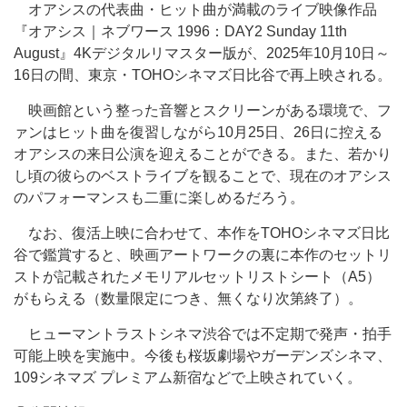
オアシスの代表曲・ヒット曲が満載のライブ映像作品
『オアシス｜ネブワース 1996：DAY2 Sunday 11th
August』4Kデジタルリマスター版が、2025年10月10日～
16日の間、東京・TOHOシネマズ日比谷で再上映される。
映画館という整った音響とスクリーンがある環境で、フ
ァンはヒット曲を復習しながら10月25日、26日に控える
オアシスの来日公演を迎えることができる。また、若かり
し頃の彼らのベストライブを観ることで、現在のオアシス
のパフォーマンスも二重に楽しめるだろう。
なお、復活上映に合わせて、本作をTOHOシネマズ日比
谷で鑑賞すると、映画アートワークの裏に本作のセットリ
ストが記載されたメモリアルセットリストシート（A5）
がもらえる（数量限定につき、無くなり次第終了）。
ヒューマントラストシネマ渋谷では不定期で発声・拍手
可能上映を実施中。今後も桜坂劇場やガーデンズシネマ、
109シネマズ プレミアム新宿などで上映されていく。