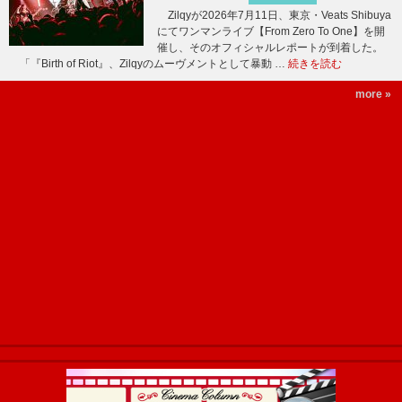
Zilqyが2026年7月11日、東京・Veats Shibuya
にてワンマンライブ【From Zero To One】を開
催し、そのオフィシャルレポートが到着した。
「『Birth of Riot』、Zilqyのムーヴメントとして暴動 …
続きを読む
more »