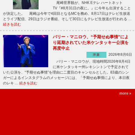
尾崎世界観が、NHK Eテレ ハートネット
TV『#8月31日の夜に。』に今年も出演すること
が決定した。 尾崎は今年で4回目となるMCを務め、8月17日はテレビ生放送
とライブ配信、29日はラジオ番組、そして30日にもテレビ生放送が行われる …
続きを読む
バリー・マニロウ、“予期せぬ事情”によ
り延期されていた米ケンタッキー公演を
再度中止
2026年8月6日
洋楽
バリー・マニロウが、現地時間2026年8月4日
に米ケンタッキー州レキシントンで予定されて
いた公演を、“予期せぬ事情”を理由に二度目のキャンセルとした。83歳のシン
ガーによるインスタグラムのメッセージには、「予期せぬ事情により、本日夜
のレキ …
続きを読む
more »