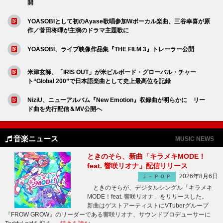
開
YOASOBIとして初のAyase歌唱参加Wボーカル楽曲、三谷幸喜が原
作／菅田将暉が主演のドラマ主題歌に
YOASOBI、ライブ映像作品集『THE FILM 3』トレーラー公開
米津玄師、「IRIS OUT」が米ビルボード・グローバル・チャー
ト“Global 200”で日本語楽曲として史上最高位を記録
NiziU、ニューアルバム『New Emotion』収録曲が明らかに リー
ド曲を先行配信＆MV公開へ
音楽ニュース
MUSIC NEWS
ときのそら、新曲「キラメキMODE！
feat. 響咲リオナ」配信リリース
2026年8月6日
Ｊ－ＰＯＰ
ときのそらが、デジタルシングル「キラメキ
MODE！feat. 響咲リオナ」をリリースした。
新曲はゲストアーティストにVTuberグループ
『FROW GROW』のリーダーである響咲リオナ、サウンドプロデューサーに