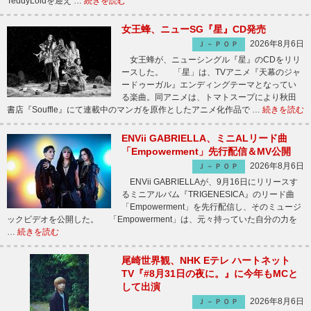
TeddyLoidを迎え …
続きを読む
女王蜂、ニューSG『星』CD発売
2026年8月6日
Ｊ－ＰＯＰ
女王蜂が、ニューシングル『星』のCDをリリ
ースした。 「星」は、TVアニメ『天幕のジャ
ードゥーガル』エンディングテーマとなってい
る楽曲。同アニメは、トマトスープにより秋田
書店『Souffle』にて連載中のマンガを原作としたアニメ化作品で …
続きを読む
ENVii GABRIELLA、ミニALリード曲
「Empowerment」先行配信＆MV公開
2026年8月6日
Ｊ－ＰＯＰ
ENVii GABRIELLAが、9月16日にリリースす
るミニアルバム『TRIGENESICA』のリード曲
「Empowerment」を先行配信し、そのミュージ
ックビデオを公開した。 「Empowerment」は、元々持っていた自分の力を
…
続きを読む
尾崎世界観、NHK Eテレ ハートネット
TV『#8月31日の夜に。』に今年もMCと
して出演
2026年8月6日
Ｊ－ＰＯＰ