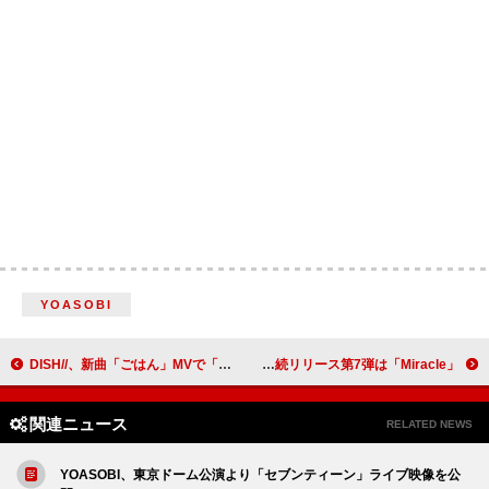
YOASOBI
DISH//、新曲「ごはん」MVで「沈丁花」後を描く
Awesome City Club、10作連続リリース第7弾は「Miracle」
関連ニュース
RELATED NEWS
YOASOBI、東京ドーム公演より「セブンティーン」ライブ映像を公