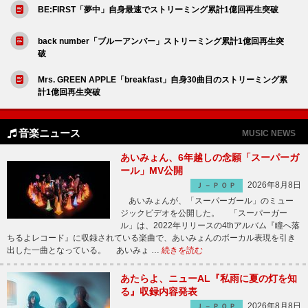
BE:FIRST「夢中」自身最速でストリーミング累計1億回再生突破
back number「ブルーアンバー」ストリーミング累計1億回再生突
破
Mrs. GREEN APPLE「breakfast」自身30曲目のストリーミング累
計1億回再生突破
音楽ニュース
MUSIC NEWS
あいみょん、6年越しの念願「スーパーガ
ール」MV公開
2026年8月8日
Ｊ－ＰＯＰ
あいみょんが、「スーパーガール」のミュー
ジックビデオを公開した。 「スーパーガー
ル」は、2022年リリースの4thアルバム『瞳へ落
ちるよレコード』に収録されている楽曲で、あいみょんのボーカル表現を引き
出した一曲となっている。 あいみょ …
続きを読む
あたらよ、ニューAL『私雨に夏の灯を知
る』収録内容発表
2026年8月8日
Ｊ－ＰＯＰ