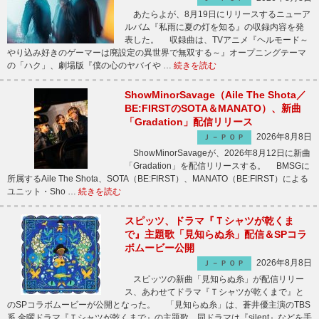
あたらよが、8月19日にリリースするニューア
ルバム『私雨に夏の灯を知る』の収録内容を発
表した。 収録曲は、TVアニメ『ヘルモード～
やり込み好きのゲーマーは廃設定の異世界で無双する～』オープニングテーマ
の「ハク」、劇場版『僕の心のヤバイや …
続きを読む
ShowMinorSavage（Aile The Shota／
BE:FIRSTのSOTA＆MANATO）、新曲
「Gradation」配信リリース
2026年8月8日
Ｊ－ＰＯＰ
ShowMinorSavageが、2026年8月12日に新曲
「Gradation」を配信リリースする。 BMSGに
所属するAile The Shota、SOTA（BE:FIRST）、MANATO（BE:FIRST）による
ユニット・Sho …
続きを読む
スピッツ、ドラマ『Ｔシャツが乾くま
で』主題歌「見知らぬ糸」配信＆SPコラ
ボムービー公開
2026年8月8日
Ｊ－ＰＯＰ
スピッツの新曲「見知らぬ糸」が配信リリー
ス、あわせてドラマ『Ｔシャツが乾くまで』と
のSPコラボムービーが公開となった。 「見知らぬ糸」は、蒼井優主演のTBS
系 金曜ドラマ『Ｔシャツが乾くまで』の主題歌。同ドラマは『silent』などを手