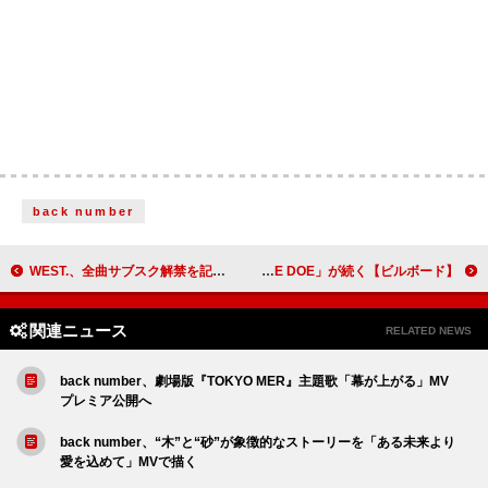
back number
WEST.、全曲サブスク解禁を記念したスペシャル生配信を実施 歌唱パフォーマンスも特別披露
【ビルボード】米津玄師「IRIS OUT」が2週連続でHot 100首位、宇多田ヒカルとのコラボ「JANE DOE」が続く
関連ニュース
RELATED NEWS
back number、劇場版『TOKYO MER』主題歌「幕が上がる」MV
プレミア公開へ
back number、“木”と“砂”が象徴的なストーリーを「ある未来より
愛を込めて」MVで描く