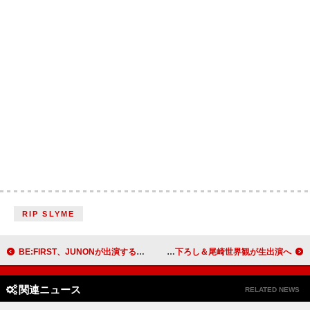
RIP SLYME
BE:FIRST、JUNONが出演する映画『WIND BREAKER』主題歌を担当
クリープハイプ、TBS『news23』新EDテーマ「23、24」書き下ろし＆尾崎世界観が生出演へ
関連ニュース
RELATED NEWS