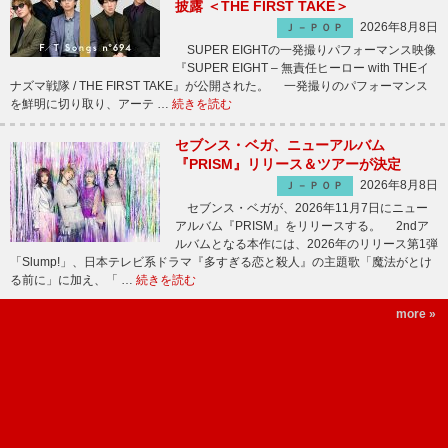
披露 ＜THE FIRST TAKE＞
2026年8月8日
Ｊ－ＰＯＰ
SUPER EIGHTの一発撮りパフォーマンス映像
『SUPER EIGHT – 無責任ヒーロー with THEイ
ナズマ戦隊 / THE FIRST TAKE』が公開された。 一発撮りのパフォーマンス
を鮮明に切り取り、アーテ …
続きを読む
セブンス・ベガ、ニューアルバム
『PRISM』リリース＆ツアーが決定
2026年8月8日
Ｊ－ＰＯＰ
セブンス・ベガが、2026年11月7日にニュー
アルバム『PRISM』をリリースする。 2ndア
ルバムとなる本作には、2026年のリリース第1弾
「Slump!」、日本テレビ系ドラマ『多すぎる恋と殺人』の主題歌「魔法がとけ
る前に」に加え、「 …
続きを読む
more »