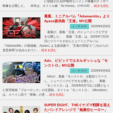
に収録されるEP制作ビハインド映像のティザー
映像を公開した。 本作は、タイトル曲「So Honey」の中の印 …
続きを読む
葛葉、ミニアルバム『Adamantite』より
Ayase提供曲「王道」MV公開
2026年8月8日
Ｊ－ＰＯＰ
葛葉が、新曲「王道」のミュージックビデオ
を公開した。 新曲「王道」は、2026年7月29
日にリリースされたニューミニアルバム
『Adamantite』の収録曲。Ayaseによる提供曲で、“王者の苦悩”と“これからの
意思表明”が込められてい …
続きを読む
Ado、ビビッドでエネルギッシュな「モ
ンストロ」MV公開
2026年8月8日
Ｊ－ＰＯＰ
Adoが、新曲「モンストロ」を配信リリース
し、ミュージックビデオを公開した。 新曲
「モンストロ」は、2026年8月7日に公開となっ
た実写映画『ブルーロック』の主題歌。タイトル「モンストロ」（Monstruo）
は、スペイン語で「怪物」の意 …
続きを読む
SUPER EIGHT、THEイナズマ戦隊を迎え
たバンドアレンジで「無責任ヒーロー」