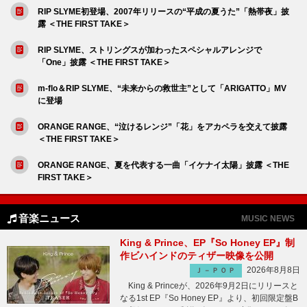
RIP SLYME初登場、2007年リリースの“平成の夏うた”「熱帯夜」披
露 ＜THE FIRST TAKE＞
RIP SLYME、ストリングスが加わったスペシャルアレンジで
「One」披露 ＜THE FIRST TAKE＞
m-flo＆RIP SLYME、“未来からの救世主”として「ARIGATTO」MV
に登場
ORANGE RANGE、“泣けるレンジ”「花」をアカペラを交えて披露
＜THE FIRST TAKE＞
ORANGE RANGE、夏を代表する一曲「イケナイ太陽」披露 ＜THE
FIRST TAKE＞
音楽ニュース
MUSIC NEWS
King & Prince、EP『So Honey EP』制
作ビハインドのティザー映像を公開
2026年8月8日
Ｊ－ＰＯＰ
King & Princeが、2026年9月2日にリリースと
なる1st EP『So Honey EP』より、初回限定盤B