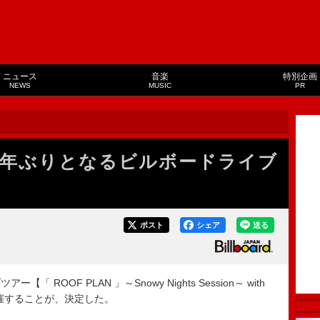
ニュース
音楽
特別企画
NEWS
MUSIC
PR
2月に2年ぶりとなるビルボードライブ
ポスト
シェア
送る
「 ROOF PLAN 」～Snowy Nights Session～ with
ida】を開催することが、決定した。