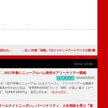
全問正解
ぼっちぼろまる、TVアニメ『3年Z組銀八先生』OP曲「桜風」CDジャケットアートワーク公開
MUSIC NEWS
IGHT、2027年春にニューアルバム発売＆アリーナツアー開催
2026年8月8日
Ｊ－ＰＯＰ
GHTが、2027年春にニューアルバムをリリースし、アリーナツアーを開催す
表が行われた日は、“令和8年8月8日”という「888」が並ぶ“超八（スー
。SUPER EIGHTは、前日に行われ …
続きを読む
オールナイトニッポン』パーソナリティ、人生相談を受け『遊