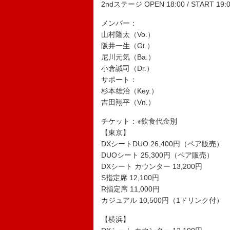
2ndステージ OPEN 18:00 / START 19:
メンバー：
山村隆太（Vo.）
阪井一生（Gt.）
尼川元気（Ba.）
小倉誠司（Dr.）
サポート：
杉本雄治（Key.）
吉田翔平（Vn.）
チケット：※飲食代金別
【東京】
DXシートDUO 26,400円（ペア販売）
DUOシート 25,300円（ペア販売）
DXシート カウンター 13,200円
S指定席 12,100円
R指定席 11,000円
カジュアル 10,500円（1ドリンク付）
【横浜】