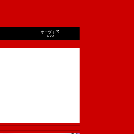
オーヴォ
OVO