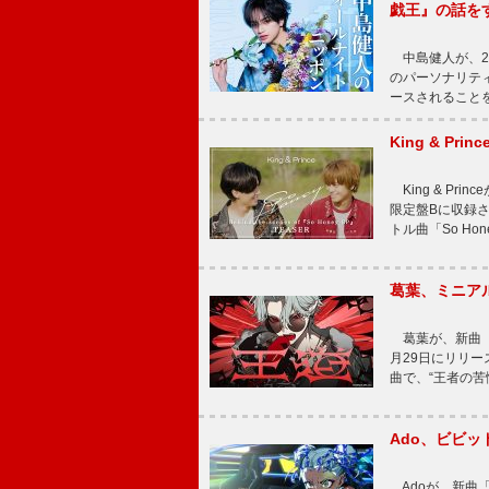
戯王』の話を
中島健人が、2
のパーソナリティを
ースされることを
King & P
King & Pri
限定盤Bに収録
トル曲「So Ho
葛葉、ミニアル
葛葉が、新曲「
月29日にリリース
曲で、“王者の苦
Ado、ビビ
Adoが、新曲