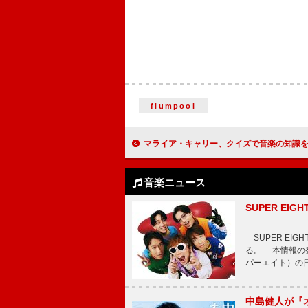
flumpool
マライア・キャリー、クイズで音楽の知識を試され
音楽ニュース
SUPER E
SUPER EI
る。 本情報の発
パーエイト）の日”
中島健人が『