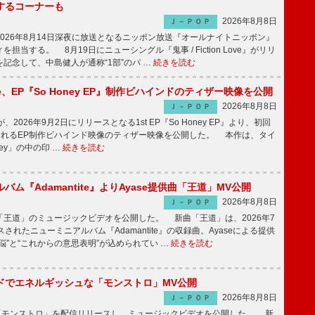
するコーナーも
2026年8月8日
Ｊ－ＰＯＰ
026年8月14日深夜に放送となるニッポン放送『オールナイトニッポン』
担当する。 8月19日にニューシングル『鬼事 / Fiction Love』がリリ
記念して、中島健人が通称“1部”のパ …
続きを読む
rince、EP『So Honey EP』制作ビハインドのティザー映像を公開
2026年8月8日
Ｊ－ＰＯＰ
nceが、2026年9月2日にリリースとなる1st EP『So Honey EP』より、初回
されるEP制作ビハインド映像のティザー映像を公開した。 本作は、タイ
ney」の中の印 …
続きを読む
バム『Adamantite』よりAyase提供曲「王道」MV公開
2026年8月8日
Ｊ－ＰＯＰ
王道」のミュージックビデオを公開した。 新曲「王道」は、2026年7
されたニューミニアルバム『Adamantite』の収録曲。Ayaseによる提供
悩”と“これからの意思表明”が込められてい …
続きを読む
ッドでエネルギッシュな「モンストロ」MV公開
2026年8月8日
Ｊ－ＰＯＰ
「モンストロ」を配信リリースし、ミュージックビデオを公開した。 新