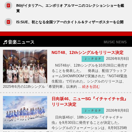
INIがイタリアへ、エンポリオ アルマーニのコレクションショーを鑑
賞
IS:SUE、初となる全国ツアーのタイトル＆ティザーポスターを公開
音楽ニュース
MUSIC NEWS
NGT48、12thシングルをリリース決定
2026年8月8日
Ｊ－ＰＯＰ
NGT48が、12thシングルを10月28日に発売す
ることを発表した。 発表は、配信プラットフ
ォームSHOWROOMで実施された『NGT48緊急
生配信』で行われた。シングルのリリースは、
2025年6月の11thシングル「希望列車」以来約 …
続きを読む
日向坂46、ニューSG『イチャイチャ虫』
リリース決定
2026年8月8日
Ｊ－ＰＯＰ
日向坂46が、18thシングル『イチャイチャ
虫』を9月30日に発売することが決定した。
今シングルのフォーメーションは、8月9日25時