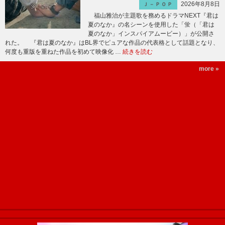
2026年8月8日
Ｊ－ＰＯＰ
福山雅治が主題歌を務めるドラマNEXT『君は
夏のなか』の名シーンを使用した「蛍（「君は
夏のなか」インスパイアムービー）」が公開さ
れた。 『君は夏のなか』はBL界でピュアな作品の代表格として話題となり、
何度も重版を重ねた作品を初めて映像化 …
続きを読む
more »