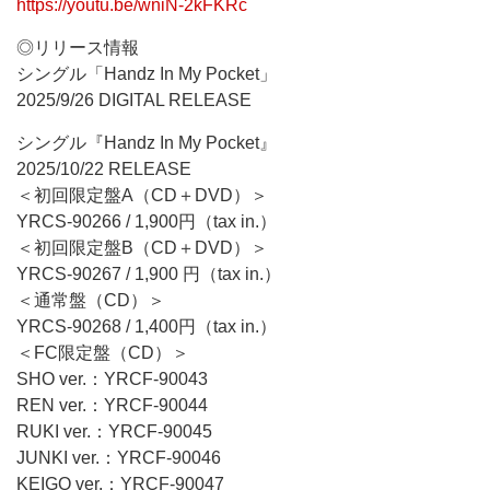
https://youtu.be/wniN-2kFKRc
◎リリース情報
シングル「Handz In My Pocket」
2025/9/26 DIGITAL RELEASE
シングル『Handz In My Pocket』
2025/10/22 RELEASE
＜初回限定盤A（CD＋DVD）＞
YRCS-90266 / 1,900円（tax in.）
＜初回限定盤B（CD＋DVD）＞
YRCS-90267 / 1,900 円（tax in.）
＜通常盤（CD）＞
YRCS-90268 / 1,400円（tax in.）
＜FC限定盤（CD）＞
SHO ver.：YRCF-90043
REN ver.：YRCF-90044
RUKI ver.：YRCF-90045
JUNKI ver.：YRCF-90046
KEIGO ver.：YRCF-90047