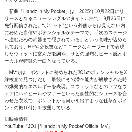
新曲「Handz In My Pocket」は、2025年10月22日にリ
リースとなるニューシングルのタイトル曲で、9月26日に
先行配信された。“ポケット”という外側からは見えない内
に秘めた自信やポテンシャルがテーマで、「次のステージ
へ進むための武器まで隠されている」という意味が込めら
れており、HPや必殺技などユニークなキーワードで表現
したウィットに富んだ歌詞や、サビの強烈なビート感とボ
ーカルが特徴の一曲となっている。
MVでは、ポケットに秘められたJO1のポテンシャルをX
線検査で見つけだし、最後にその潜在能力が解放された時
の爆発的なエネルギーを表現。スウェットなどのラフなウ
ェアにハイヒールやファーといった個性的なシューズを合
わせた衣装で、ポケットから何かを出すような仕草がポイ
ントの振り付けを披露している。
◎映像情報
YouTube『JO1 | ‘Handz In My Pocket’ Official MV』