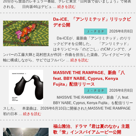
20分から放送のレギュラー番組、テレビ東京『日向坂で会いましょう』で発表
される。 日向坂46はデビュ …
続きを読む
Da-iCE、「アンリミテッド」リリックビ
デオ公開
2026年8月8日
Ｊ－ＰＯＰ
Da-iCEが、最新曲「アンリミテッド」のリリ
ックビデオを公開した。 「アンリミテッド」
はキリンビール「のどごし」のCMソングで、メ
ンバーの工藤大輝と花村想太が作詞・作曲を担当した楽曲。ブレイクビーツを
軸に構成しながら、サビではフルバン …
続きを読む
MA55IVE THE RAMPAGE、新曲「八
feat. BBY NABE, Cyprus, Kenya
Fujita」配信リリース
2026年8月8日
Ｊ－ＰＯＰ
MA55IVE THE RAMPAGEが、新曲「八 feat.
BBY NABE, Cyprus, Kenya Fujita」を配信リリー
スした。 本楽曲は、2026年6月10日に開催されたMA55IVE THE RAMPAGE
初の日本 …
続きを読む
福山雅治、ドラマ『君は夏のなか』主題
歌「蛍」インスパイアムービー公開