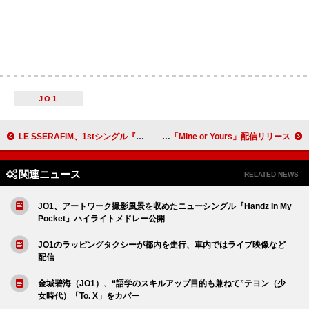
JO1
LE SSERAFIM、1stシングル『SPAGHETTI』10月リリース
宇多田ヒカル、イェジがリミックスした「Mine or Yours」配信リリース
関連ニュース
RELATED NEWS
JO1、アートワーク撮影風景を収めたニューシングル『Handz In My
Pocket』ハイライトメドレー公開
JO1のラッピングタクシーが都内を走行、車内ではライブ映像など
配信
金城碧海（JO1）、“語学のスキルアップ目的も兼ねて”テヨン（少
女時代）「To. X」をカバー