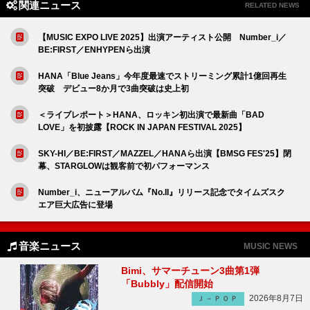
関連ニュース
RELATED NEWS
【MUSIC EXPO LIVE 2025】出演アーティスト公開 Number_i／
BE:FIRST／ENHYPENら出演
HANA「Blue Jeans」今年度最速でストリーミング累計1億回再生
突破 デビュー8か月で3曲突破は史上初
＜ライブレポート＞HANA、ロッキン初出演で最新曲「BAD
LOVE」を初披露【ROCK IN JAPAN FESTIVAL 2025】
SKY-HI／BE:FIRST／MAZZEL／HANAら出演【BMSG FES'25】閉
幕、STARGLOWは観客前で初パフォーマンス
Number_i、ニューアルバム『No.II』リリース記念でタイムズスク
エア巨大広告に登場
音楽ニュース
MUSIC NEWS
Bimi、サマーチューン3曲第1弾
「Bubbly」配信開始
2026年8月7日
Ｊ－ＰＯＰ