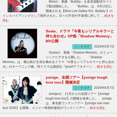
Bimiが、新曲「Bubbly」を各音楽配信サイト
で配信開始した。 「Bubbly」は、9月13日に
開催される【Bimi Live Galley #11 -Bubbly-】の
インスパイアソングとして制作された。日々の不安や不条理に対して …
続きを
読む
Soala、ドラマ『今夜もシリアルキラーと
待ち合わせ』OP曲「Shadow Memory」
MV公開
2026年8月7日
Ｊ－ＰＯＰ
Soalaが、新曲「Shadow Memory」のミュー
ジックビデオを公開した。 「Shadow
Memory」は、横山裕が主演を務めるドラマ『今夜もシリアルキラーと待ち合わ
せ』のオープニング曲。同ドラマは講談社『good!アフタヌーン …
続きを読む
yonige、全国ツアー【yonige tough
love tour】開催決定
2026年8月7日
Ｊ－ＰＯＰ
yonigeが、11月からの全国ツアー【yonige
tough love tour】の開催を発表した。 yonige
は、東名阪ワンマンツアー【yonige one man
tour 2026】を開幕。メジャー再契約後初のワンマンツアー …
続きを読む