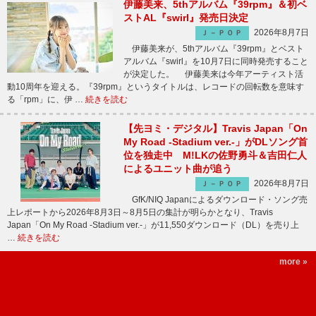
伊藤美来、5thアルバム『39rpm』＆初ベ
ストAL『swirl』発売日決定
2026年8月7日
Ｊ－ＰＯＰ
伊藤美来が、5thアルバム『39rpm』とベスト
アルバム『swirl』を10月7日に同時発売すること
が決定した。 伊藤美来は今年アーティスト活
動10周年を迎える。『39rpm』というタイトルは、レコードの回転数を意味す
る「rpm」に、伊 …
続きを読む
【先ヨミ・デジタル】Travis Japan「On
My Road -Stadium ver.-」がDLソング首
位を独走中 M!LKの佐野勇斗＆吉田仁人
によるユニット曲が追う
2026年8月7日
Ｊ－ＰＯＰ
GfK/NIQ Japanによるダウンロード・ソング売
上レポートから2026年8月3日～8月5日の集計が明らかとなり、Travis
Japan「On My Road -Stadium ver.-」が11,550ダウンロード（DL）を売り上
…
続きを読む
more »