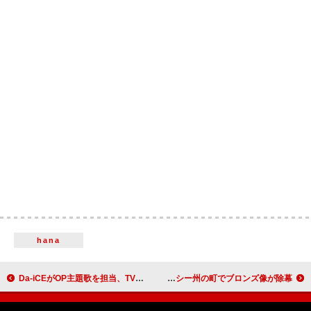
hana
Da-iCEがOP主題歌を担当、TVアニメ『モンスターストライク デッドバースリローデッド』
故ティナ・ターナー、幼少期を過ごした米テネシー州の町でブロンズ像が除幕