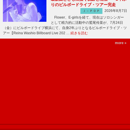
りのビルボードライブ・ツアー完走
2026年8月7日
Ｊ－ＰＯＰ
Flower、E-girlsを経て、現在はソロシンガー
として精力的に活動中の鷲尾伶菜が、7月24日
（金）にビルボードライブ横浜にて、自身2年ぶりとなるビルボードライブ・ツ
アー【Reina Washio Billboard Live 202 …
続きを読む
more »