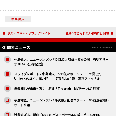
中島健人
ボズ・スキャッグス、グレイト・アメリカン・ソングブック名曲を再解釈した新作より「Angel Eyes」公開
レオナルド・ディカプリオ、ポール・マッカートニーとのオアシス公演観覧を“信じられない体験”と回想
関連ニュース
RELATED NEWS
中島健人、ニューシングル『IDOLIC』収録内容を公開 有明アリー
ナ3DAYS公演も決定
＜ライブレポート＞中島健人 ソロ初のホールツアーで見せた
U:nityとの近く、深い絆――【“N / bias” 巡】東京ファイナル
亀梨和也が未来へ繋ぐ、新曲「The truth」MVテーマは“時間”
手越祐也、ニューシングル「導火線」配信スタート MV撮影密着レ
ポート公開
渋谷すばる、新曲「Su」のゲストボーカルに横山裕（SUPER