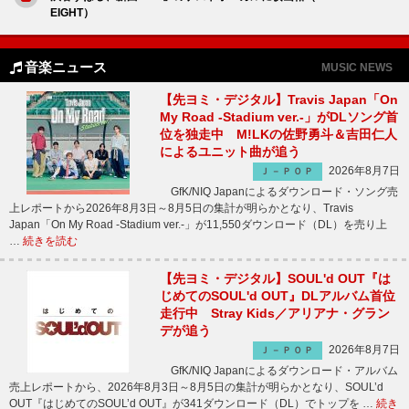
EIGHT）
音楽ニュース
MUSIC NEWS
【先ヨミ・デジタル】Travis Japan「On
My Road -Stadium ver.-」がDLソング首
位を独走中 M!LKの佐野勇斗＆吉田仁人
によるユニット曲が追う
2026年8月7日
Ｊ－ＰＯＰ
GfK/NIQ Japanによるダウンロード・ソング売
上レポートから2026年8月3日～8月5日の集計が明らかとなり、Travis
Japan「On My Road -Stadium ver.-」が11,550ダウンロード（DL）を売り上
…
続きを読む
【先ヨミ・デジタル】SOUL'd OUT『は
じめてのSOUL'd OUT』DLアルバム首位
走行中 Stray Kids／アリアナ・グラン
デが追う
2026年8月7日
Ｊ－ＰＯＰ
GfK/NIQ Japanによるダウンロード・アルバム
売上レポートから、2026年8月3日～8月5日の集計が明らかとなり、SOUL’d
OUT『はじめてのSOUL’d OUT』が341ダウンロード（DL）でトップを …
続き