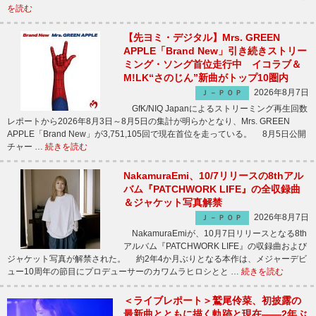
を読む
【先ヨミ・デジタル】Mrs. GREEN
APPLE「Brand New」引き続きストリー
ミング・ソング首位走行中 イコラブ＆
M!LK“さのじん”新曲がトップ10圏内
2026年8月7日
Ｊ－ＰＯＰ
GfK/NIQ Japanによるストリーミング再生回数
レポートから2026年8月3日～8月5日の集計が明らかとなり、Mrs. GREEN
APPLE「Brand New」が3,751,105回で現在首位を走っている。 8月5日公開
チャー …
続きを読む
NakamuraEmi、10/7リリースの8thアル
バム『PATCHWORK LIFE』の全収録曲
＆ジャケット写真解禁
2026年8月7日
Ｊ－ＰＯＰ
NakamuraEmiが、10月7日リリースとなる8th
アルバム『PATCHWORK LIFE』の収録曲および
ジャケット写真が解禁された。 約2年4か月ぶりとなる本作は、メジャーデビ
ュー10周年の節目にプロデューサーのカワムラヒロシとと …
続きを読む
＜ライブレポート＞鷲尾伶菜、初披露の
最新曲とともに描く軌跡と現在――2年ぶ