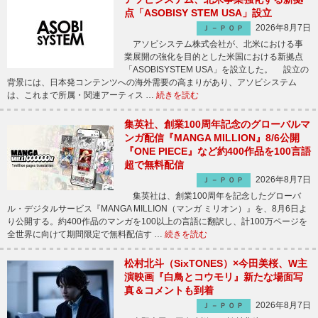
点「ASOBISY STEM USA」設立
2026年8月7日
Ｊ－ＰＯＰ
アソビシステム株式会社が、北米における事
業展開の強化を目的とした米国における新拠点
「ASOBISYSTEM USA」を設立した。 設立の
背景には、日本発コンテンツへの海外需要の高まりがあり、アソビシステム
は、これまで所属・関連アーティス …
続きを読む
集英社、創業100周年記念のグローバルマ
ンガ配信『MANGA MILLION』8/6公開
『ONE PIECE』など約400作品を100言語
超で無料配信
2026年8月7日
Ｊ－ＰＯＰ
集英社は、創業100周年を記念したグローバ
ル・デジタルサービス『MANGA MILLION（マンガ ミリオン）』を、8月6日よ
り公開する。約400作品のマンガを100以上の言語に翻訳し、計100万ページを
全世界に向けて期間限定で無料配信す …
続きを読む
松村北斗（SixTONES）×今田美桜、W主
演映画『白鳥とコウモリ』新たな場面写
真＆コメントも到着
2026年8月7日
Ｊ－ＰＯＰ