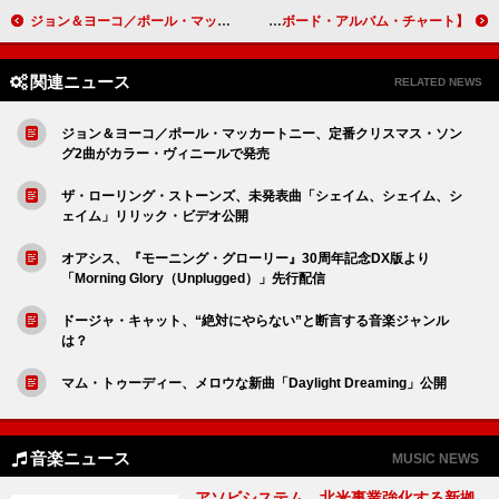
ジョン＆ヨーコ／ポール・マッカートニー、定番クリスマス・ソング2曲がカラー・ヴィニールで発売
【米ビルボード・アルバム・チャート】カーディ・B『アム・アイ・ザ・ドラマ？』首位デビュー、『トロン：アレス』サントラ初登場5位
関連ニュース
RELATED NEWS
ジョン＆ヨーコ／ポール・マッカートニー、定番クリスマス・ソン
グ2曲がカラー・ヴィニールで発売
ザ・ローリング・ストーンズ、未発表曲「シェイム、シェイム、シ
ェイム」リリック・ビデオ公開
オアシス、『モーニング・グローリー』30周年記念DX版より
「Morning Glory（Unplugged）」先行配信
ドージャ・キャット、“絶対にやらない”と断言する音楽ジャンル
は？
マム・トゥーディー、メロウな新曲「Daylight Dreaming」公開
音楽ニュース
MUSIC NEWS
アソビシステム、北米事業強化する新拠