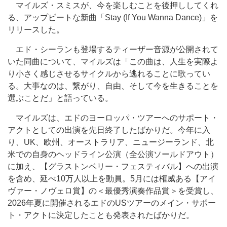
マイルズ・スミスが、今を楽しむことを後押ししてくれ
る、アップビートな新曲「Stay (If You Wanna Dance)」を
リリースした。
エド・シーランも登場するティーザー音源が公開されて
いた同曲について、マイルズは「この曲は、人生を実際よ
り小さく感じさせるサイクルから逃れることに歌ってい
る。大事なのは、繋がり、自由、そして今を生きることを
選ぶことだ」と語っている。
マイルズは、エドのヨーロッパ・ツアーへのサポート・
アクトとしての出演を先日終了したばかりだ。今年に入
り、UK、欧州、オーストラリア、ニュージーランド、北
米での自身のヘッドライン公演（全公演ソールドアウト）
に加え、【グラストンベリー・フェスティバル】への出演
を含め、延べ10万人以上を動員。5月には権威ある【アイ
ヴァー・ノヴェロ賞】の＜最優秀演奏作品賞＞を受賞し、
2026年夏に開催されるエドのUSツアーのメイン・サポー
ト・アクトに決定したことも発表されたばかりだ。