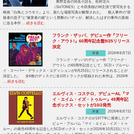
東野圭吾の同名小説を、松村北斗
（SixTONES）と今田美桜のW主演で実写化する
映画『白鳥とコウモリ』より、新たな場面写真が解禁された。 殺人事件の“容
疑者の息子”と“被害者の娘”という禁断のバディが、解決したはずの事件の真相
に迫る本作 …
続きを読む
フランク・ザッパ、デビュー作『フリー
ク・アウト!』60周年記念盤9/25リリース
決定
2026年8月7日
洋楽
フランク・ザッパのデビュー作『フリーク・
アウト!』の60周年記念として、5CD＋ブルーレ
イ・スーパー・デラックス・エディションが9月25日にリリースされることが
決定した。 全6枚のディスクに全105トラックが収録された本作は、2026年
…
続きを読む
エルヴィス・コステロ、デビューAL『マ
イ・エイム・イズ・トゥルー』49周年記
念ボックス・セットが10/2発売
2026年8月7日
洋楽
エルヴィス・コステロが1977年に発表したデ
ビュー・アルバム『マイ・エイム・イズ・トゥ
ルー』の発売49周年を記念した5CDボックス・セットが2026年10月2日にリリ