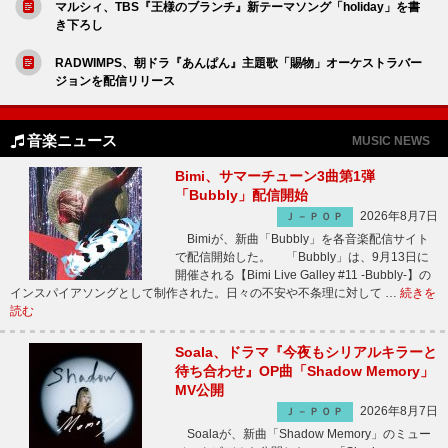
マルシィ、TBS『王様のブランチ』新テーマソング「holiday」を書
き下ろし
RADWIMPS、朝ドラ『あんぱん』主題歌「賜物」オーケストラバー
ジョンを配信リリース
音楽ニュース
MUSIC NEWS
Bimi、サマーチューン3曲第1弾
「Bubbly」配信開始
2026年8月7日
Ｊ－ＰＯＰ
Bimiが、新曲「Bubbly」を各音楽配信サイト
で配信開始した。 「Bubbly」は、9月13日に
開催される【Bimi Live Galley #11 -Bubbly-】の
インスパイアソングとして制作された。日々の不安や不条理に対して …
続きを
読む
Soala、ドラマ『今夜もシリアルキラーと
待ち合わせ』OP曲「Shadow Memory」
MV公開
2026年8月7日
Ｊ－ＰＯＰ
Soalaが、新曲「Shadow Memory」のミュー