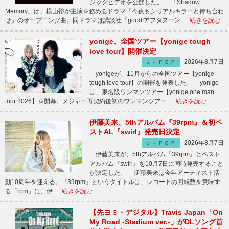
ジックビデオを公開した。 「Shadow
Memory」は、横山裕が主演を務めるドラマ『今夜もシリアルキラーと待ち合わ
せ』のオープニング曲。同ドラマは講談社『good!アフタヌーン …
続きを読む
yonige、全国ツアー【yonige tough
love tour】開催決定
2026年8月7日
Ｊ－ＰＯＰ
yonigeが、11月からの全国ツアー【yonige
tough love tour】の開催を発表した。 yonige
は、東名阪ワンマンツアー【yonige one man
tour 2026】を開幕。メジャー再契約後初のワンマンツアー …
続きを読む
伊藤美来、5thアルバム『39rpm』＆初ベ
ストAL『swirl』発売日決定
2026年8月7日
Ｊ－ＰＯＰ
伊藤美来が、5thアルバム『39rpm』とベスト
アルバム『swirl』を10月7日に同時発売すること
が決定した。 伊藤美来は今年アーティスト活
動10周年を迎える。『39rpm』というタイトルは、レコードの回転数を意味す
る「rpm」に、伊 …
続きを読む
【先ヨミ・デジタル】Travis Japan「On
My Road -Stadium ver.-」がDLソング首