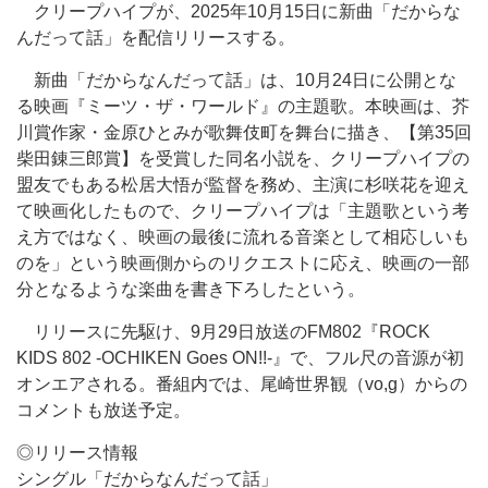
クリープハイプが、2025年10月15日に新曲「だからな
んだって話」を配信リリースする。
新曲「だからなんだって話」は、10月24日に公開とな
る映画『ミーツ・ザ・ワールド』の主題歌。本映画は、芥
川賞作家・金原ひとみが歌舞伎町を舞台に描き、【第35回
柴田錬三郎賞】を受賞した同名小説を、クリープハイプの
盟友でもある松居大悟が監督を務め、主演に杉咲花を迎え
て映画化したもので、クリープハイプは「主題歌という考
え方ではなく、映画の最後に流れる音楽として相応しいも
のを」という映画側からのリクエストに応え、映画の一部
分となるような楽曲を書き下ろしたという。
リリースに先駆け、9月29日放送のFM802『ROCK
KIDS 802 -OCHIKEN Goes ON!!-』で、フル尺の音源が初
オンエアされる。番組内では、尾崎世界観（vo,g）からの
コメントも放送予定。
◎リリース情報
シングル「だからなんだって話」