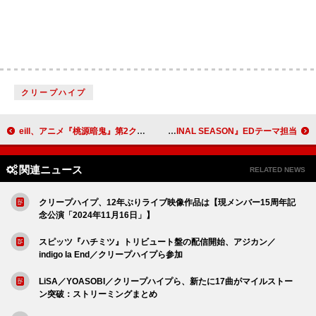
クリープハイプ
eill、アニメ『桃源暗鬼』第2クール・練馬編ED主題歌「ACTION」10/3配信リリース決定
BUMP OF CHICKEN、アニメ『僕のヒーローアカデミア FINAL SEASON』EDテーマ担当
関連ニュース
RELATED NEWS
クリープハイプ、12年ぶりライブ映像作品は【現メンバー15周年記
念公演「2024年11月16日」】
スピッツ『ハチミツ』トリビュート盤の配信開始、アジカン／
indigo la End／クリープハイプら参加
LiSA／YOASOBI／クリープハイプら、新たに17曲がマイルストー
ン突破：ストリーミングまとめ