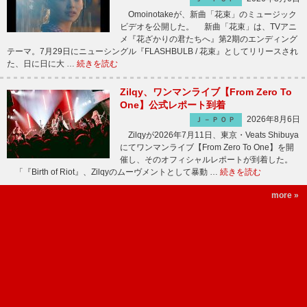
Omoinotakeが、新曲「花束」のミュージック
ビデオを公開した。 新曲「花束」は、TVアニ
メ『花ざかりの君たちへ』第2期のエンディング
テーマ。7月29日にニューシングル『FLASHBULB / 花束』としてリリースされ
た、日に日に大 …
続きを読む
Zilqy、ワンマンライブ【From Zero To
One】公式レポート到着
2026年8月6日
Ｊ－ＰＯＰ
Zilqyが2026年7月11日、東京・Veats Shibuya
にてワンマンライブ【From Zero To One】を開
催し、そのオフィシャルレポートが到着した。
「『Birth of Riot』、Zilqyのムーヴメントとして暴動 …
続きを読む
more »