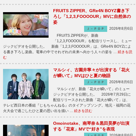
FRUITS ZIPPER、GRe4N BOYZ書き下
ろし「1,2,3,FOOOOUR」MVに自然体の
姿
2026年8月6日
Ｊ－ＰＯＰ
FRUITS ZIPPERが、新曲
「1,2,3,FOOOOUR」を配信リリースし、ミュー
ジックビデオを公開した。 新曲「1,2,3,FOOOOUR」は、GRe4N BOYZによ
る書き下ろし楽曲。電車の中でそれぞれの未来へ向かう人々の姿を …
続きを読
む
マルシィ、古園井寧々が出演する「花火
が瞬いて」MVはひと夏の物語
2026年8月6日
Ｊ－ＰＯＰ
マルシィが、新曲「花火が瞬いて」のミュー
ジックビデオを公開した。 2026年7月29日に
配信リリースされた新曲「花火が瞬いて」は、
テレビ西日本の番組『じもちゃんねる』のタイアップソング。地元・福岡の花
火大会で過ごしたひと夏の思い出を描い …
続きを読む
Omoinotake、南琴奈＆黒田昊夢が出演
する「花束」MVで“好き”を表現
2026年8月6日
Ｊ－ＰＯＰ