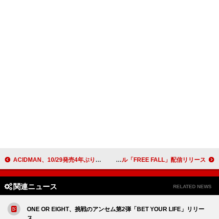
ACIDMAN、10/29発売4年ぶりニューAL『光学』 よりリード曲「feel every love」MV公開
coldrain、10/24リリースニューEP『OPTIMIZE』から先行シングル「FREE FALL」配信リリース
関連ニュース
RELATED NEWS
ONE OR EIGHT、挑戦のアンセム第2弾「BET YOUR LIFE」リリー
ス