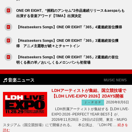
ONE OR EIGHT、“挑戦のアンセム”2作品連続リリース＆aespaらも
出演する音楽アワード【TIMA】出演決定
【Heatseekers Songs】ONE OR EIGHT「365」4週連続首位獲得
【Heatseekers Songs】ONE OR EIGHT「365」3週連続首位獲
得 アニメ主題歌が続々とチャートイン
【Heatseekers Songs】ONE OR EIGHT「365」2週連続の首位
明くる夜の羊／おいしくるメロンパンら初登場
音楽ニュース
MUSIC NEWS
LDHアーティストが集結、国立競技場で
【LDH LIVE-EXPO 2026】2DAYS開催
2026年8月6日
Ｊ－ＰＯＰ
LDH所属アーティストが集結する【LDH LIVE-
EXPO 2026 -PERFECT YEAR BEST-】が、
2026年11月28日・29日の2日間、東京・MUFG
スタジアム（国立競技場）にて開催される。 本公演は、「LDH PE …
続きを
読む