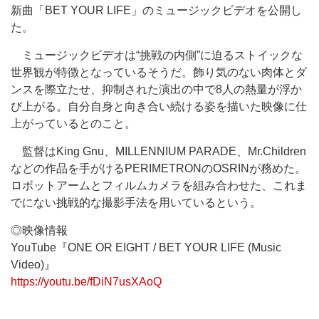
新曲「BET YOUR LIFE」のミュージックビデオを公開し
た。
ミュージックビデオは“挑戦の内側”に迫るストイックな
世界観が特徴となっているそうだ。飾り気のない肉体とダ
ンスを際立たせ、抑制された演出の中で8人の熱量が浮か
び上がる。自分自身と向き合い続ける姿を描いた映像に仕
上がっているとのこと。
監督はKing Gnu、MILLENNIUM PARADE、Mr.Children
などの作品を手がけるPERIMETRONのOSRINが務めた。
ロボットアームとフィルムカメラを組み合わせた、これま
でにない挑戦的な撮影手法を用いているという。
◎映像情報
YouTube『ONE OR EIGHT / BET YOUR LIFE (Music
Video)』
https://youtu.be/fDiN7usXAoQ