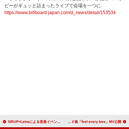
ピーがギュッと詰まったライブで会場を一つに
https://www.billboard-japan.com/d_news/detail/153534
SIRUP×Leinaによる音楽イベント【Grooving Night Premium】ビルボードライブ大阪で初開催
ACIDMAN、10/29発売4年ぶりニューAL『光学』 よりリード曲「feel every love」MV公開