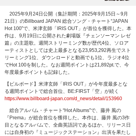
2025年9月24日公開（集計期間：2025年9月15日～9月
21日）のBillboard JAPAN 総合ソング・チャート“JAPAN
Hot 100”で、米津玄師「IRIS OUT」が首位を獲得した。本
作は、9月19日に公開された劇場版『チェンソーマン レゼ
篇』の主題歌。週間ストリーミング数が歴代4位、ソロア
ーティストとしては史上最多となる23,953,292再生でスト
リーミング1位、ダウンロードと動画でも1位、ラジオ4位
でHot 100を制した。なお週間ポイントは21,892pt.で、今
年度最多ポイントも記録した。
【ビルボード】米津玄師「IRIS OUT」が今年度最多とな
る週間ポイントで総合首位、BE:FIRST「空」が続く
https://www.billboard-japan.com/d_news/detail/153960
総合アルバム・チャート“Hot Albums”で、藤井 風の
『Prema』が総合首位を獲得した。本作は、藤井 風の3作
目となるアルバムで、全曲英語詞であるほか、リリース日
には自身初の『ミュージックステーション』出演を果たし