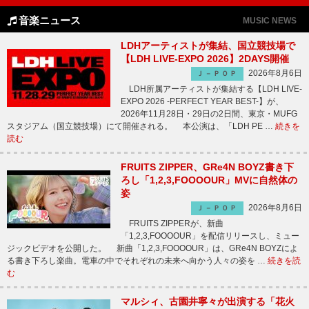
音楽ニュース
MUSIC NEWS
LDHアーティストが集結、国立競技場で
【LDH LIVE-EXPO 2026】2DAYS開催
2026年8月6日
Ｊ－ＰＯＰ
LDH所属アーティストが集結する【LDH LIVE-
EXPO 2026 -PERFECT YEAR BEST-】が、
2026年11月28日・29日の2日間、東京・MUFG
スタジアム（国立競技場）にて開催される。 本公演は、「LDH PE …
続きを
読む
FRUITS ZIPPER、GRe4N BOYZ書き下
ろし「1,2,3,FOOOOUR」MVに自然体の
姿
2026年8月6日
Ｊ－ＰＯＰ
FRUITS ZIPPERが、新曲
「1,2,3,FOOOOUR」を配信リリースし、ミュー
ジックビデオを公開した。 新曲「1,2,3,FOOOOUR」は、GRe4N BOYZによ
る書き下ろし楽曲。電車の中でそれぞれの未来へ向かう人々の姿を …
続きを読
む
マルシィ、古園井寧々が出演する「花火