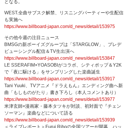
となる。
WEST.全曲サブスク解禁、リスニングパーティーや生配信
も実施へ
https://www.billboard-japan.com/d_news/detail/153975
その他今週の注目ニュース
BMSGの新ボーイズグループは「STARGLOW」、プレデ
ビューシングル配信＆TV生出演へ
https://www.billboard-japan.com/d_news/detail/153847
LE SSERAFIM×YOASOBIがコラボ、シティポップ＆Y2K
で「夜に駆ける」をサンプリングした楽曲誕生
https://www.billboard-japan.com/d_news/detail/153917
Tani Yuuki、TVアニメ『ドラえもん』エンディング曲へ新
曲「もしものがたり」書き下ろし（本人コメントあり）
https://www.billboard-japan.com/d_news/detail/153977
米津玄師×漫画家・藤本タツキが対談、初対面で『チェン
ソーマン』楽曲などについて語る
https://www.billboard-japan.com/d_news/detail/153939
＜ライブレポート＞Furui Rihoの全国ツアーが開幕 ハッ