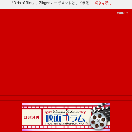
「『Birth of Riot』、Zilqyのムーヴメントとして暴動 …
続きを読む
more »