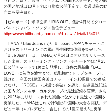
リピン、韓国、台湾、ベトナムで公開がスタート。その他
の国と地域は10月下旬より順次公開予定で、次週以降の動
向にも要注目だ。
【ビルボード】米津玄師「IRIS OUT」集計4日間でグロー
バル・ジャパン・ソングス首位デビュー
https://www.billboard-japan.com/d_news/detail/154015
HANA「Blue Jeans」が、Billboard JAPANチャートに
おけるストリーミングの累計再生回数1億回を突破した。
「Blue Jeans」は、HANAが7月14日にデジタルリリース
した楽曲。ストリーミング・ソング・チャートでは7月23
日公開チャートで1位に初登場し、自身の最新曲「BAD
LOVE」に首位を渡すまで、8週連続でトップをキープし
続けた。今回の1億回突破はチャートイン10週目での達成
となり、「ROSE」（14週で突破）を超え、自身最速記録
と国内ダンス＆ボーカルグループの最速記録を更新。さら
に2025年にリリースされた楽曲のなかでも最速で1億回を
突破した。HANAはこれで計3曲が1億回の大台を突破。デ
ビュー年（※プレデビュ―含む）での1億回超え3曲突破