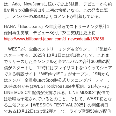
は、Ado、NewJeansに続いて史上3組目、デビューから約
8か月での3曲突破は史上初の快挙となる。この発表に際
し、メンバーのJISOOよりコメントが到着している。
HANA「Blue Jeans」今年度最速でストリーミング累計1
億回再生突破 デビュー8か月で3曲突破は史上初
https://www.billboard-japan.com/d_news/detail/153856
WEST.が、全曲のストリーミング＆ダウンロード配信を
スタートする。2025年10月1日には第1弾として、これま
でリリースした全シングルと全アルバムの合計360曲の配
信がスタートし、12時にはプレイリストをつくってシェア
できる特設サイト「WEplayliST.」がオープン。19時から
はメンバー全員参加のSpotify公式リスニングパーティー、
20時20分からはWEST.公式YouTube生配信、21時からは
LINE MUSIC生配信が実施される。LINE MUSIC生配信で
は歌唱も予定されているとのこと。そして、WEST.初とな
る主催フェス【WESSION FESTIVAL 2025】の開催初日
である10月12日には第2弾として、ライブ音源53曲が配信