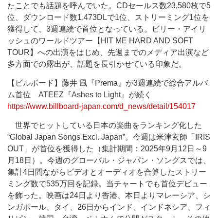
たことでも話題を呼んでいた。CDセールス数23,580枚で5
位、ダウンロード数1,473DLで1位、ストリーミング1位を
獲得して、3週連続で首位となっている。ビリー・アイリ
ッシュのワールドツアー【HIT ME HARD AND SOFT
TOUR】への出演をはじめ、先週までのメディア出演など
多方面での露出が、話題を長引かせている印象だ。
【ビルボード】藤井 風『Prema』が3週連続で総合アルバ
ム首位 ATEEZ『Ashes to Light』が続く
https://www.billboard-japan.com/d_news/detail/154017
世界でヒットしている日本の楽曲をランキング化した
“Global Japan Songs Excl. Japan”。今週は米津玄師「IRIS
OUT」が首位を獲得した（集計期間：2025年9月12日～9
月18日）。今週のグローバル・ジャパン・ソングスでは、
集計4日間ながらビデオとオーディオを合算したストリー
ミング数で535万回を記録。当チャートでも首位デビュー
を飾った。映画は24日より香港、本日よりマレーシア、シ
ンガポール、タイ、26日からインド、インドネシア、フィ