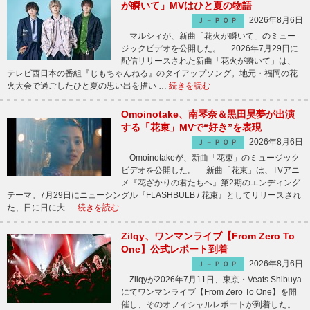
が瞬いて」MVはひと夏の物語
2026年8月6日
Ｊ－ＰＯＰ
マルシィが、新曲「花火が瞬いて」のミュー
ジックビデオを公開した。 2026年7月29日に
配信リリースされた新曲「花火が瞬いて」は、
テレビ西日本の番組『じもちゃんねる』のタイアップソング。地元・福岡の花
火大会で過ごしたひと夏の思い出を描い …
続きを読む
Omoinotake、南琴奈＆黒田昊夢が出演
する「花束」MVで“好き”を表現
2026年8月6日
Ｊ－ＰＯＰ
Omoinotakeが、新曲「花束」のミュージック
ビデオを公開した。 新曲「花束」は、TVアニ
メ『花ざかりの君たちへ』第2期のエンディング
テーマ。7月29日にニューシングル『FLASHBULB / 花束』としてリリースされ
た、日に日に大 …
続きを読む
Zilqy、ワンマンライブ【From Zero To
One】公式レポート到着
2026年8月6日
Ｊ－ＰＯＰ
Zilqyが2026年7月11日、東京・Veats Shibuya
にてワンマンライブ【From Zero To One】を開
催し、そのオフィシャルレポートが到着した。