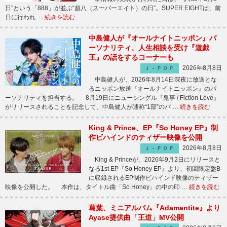
日”という「888」が並ぶ“超八（スーパーエイト）の日”。SUPER EIGHTは、前
日に行われ …
続きを読む
中島健人が『オールナイトニッポン』パ
ーソナリティ、人生相談を受け『遊戯
王』の話をするコーナーも
2026年8月8日
Ｊ－ＰＯＰ
中島健人が、2026年8月14日深夜に放送とな
るニッポン放送『オールナイトニッポン』のパ
ーソナリティを担当する。 8月19日にニューシングル『鬼事 / Fiction Love』
がリリースされることを記念して、中島健人が通称“1部”のパ …
続きを読む
King & Prince、EP『So Honey EP』制
作ビハインドのティザー映像を公開
2026年8月8日
Ｊ－ＰＯＰ
King & Princeが、2026年9月2日にリリースと
なる1st EP『So Honey EP』より、初回限定盤B
に収録されるEP制作ビハインド映像のティザー
映像を公開した。 本作は、タイトル曲「So Honey」の中の印 …
続きを読む
葛葉、ミニアルバム『Adamantite』より
Ayase提供曲「王道」MV公開