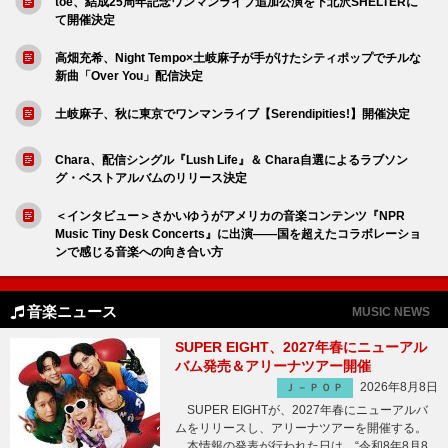
toe、結成25周年記念ワンマンライブ追加公演を下北沢SHELTERに
て開催決定
高畑充希、Night Tempo×土岐麻子が手がけたシティポップでチルな
新曲「Over You」配信決定
土岐麻子、秋に東京でワンマンライブ【Serendipities!】開催決定
Chara、配信シングル『Lush Life』＆ Chara自選によるラブソン
グ・ベストアルバムのリリース決定
＜インタビュー＞さかいゆうがアメリカの音楽コンテンツ『NPR
Music Tiny Desk Concerts』に出演――国を超えたコラボレーショ
ンで感じる音楽への向き合い方
音楽ニュース
MUSIC NEWS
SUPER EIGHT、2027年春にニューアル
バム発売＆アリーナツアー開催
2026年8月8日
Ｊ－ＰＯＰ
SUPER EIGHTが、2027年春にニューアルバ
ムをリリースし、アリーナツアーを開催する。
本情報の発表が行われた日は、“令和8年8月8