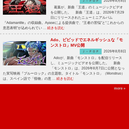
2026年8月8日
Ｊ－ＰＯＰ
葛葉が、新曲「王道」のミュージックビデオ
を公開した。 新曲「王道」は、2026年7月29
日にリリースされたニューミニアルバム
『Adamantite』の収録曲。Ayaseによる提供曲で、“王者の苦悩”と“これからの
意思表明”が込められてい …
続きを読む
Ado、ビビッドでエネルギッシュな「モ
ンストロ」MV公開
2026年8月8日
Ｊ－ＰＯＰ
Adoが、新曲「モンストロ」を配信リリース
し、ミュージックビデオを公開した。 新曲
「モンストロ」は、2026年8月7日に公開となっ
た実写映画『ブルーロック』の主題歌。タイトル「モンストロ」（Monstruo）
は、スペイン語で「怪物」の意 …
続きを読む
more »