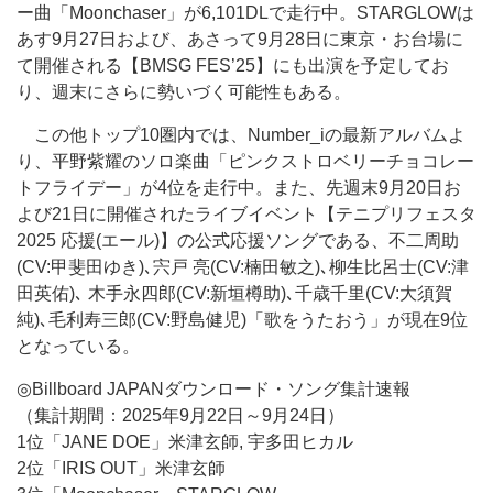
ー曲「Moonchaser」が6,101DLで走行中。STARGLOWは
あす9月27日および、あさって9月28日に東京・お台場に
て開催される【BMSG FES’25】にも出演を予定してお
り、週末にさらに勢いづく可能性もある。
この他トップ10圏内では、Number_iの最新アルバムよ
り、平野紫耀のソロ楽曲「ピンクストロベリーチョコレー
トフライデー」が4位を走行中。また、先週末9月20日お
よび21日に開催されたライブイベント【テニプリフェスタ
2025 応援(エール)】の公式応援ソングである、不二周助
(CV:甲斐田ゆき)､宍戸 亮(CV:楠田敏之)､柳生比呂士(CV:津
田英佑)､ 木手永四郎(CV:新垣樽助)､千歳千里(CV:大須賀
純)､毛利寿三郎(CV:野島健児)「歌をうたおう」が現在9位
となっている。
◎Billboard JAPANダウンロード・ソング集計速報
（集計期間：2025年9月22日～9月24日）
1位「JANE DOE」米津玄師, 宇多田ヒカル
2位「IRIS OUT」米津玄師