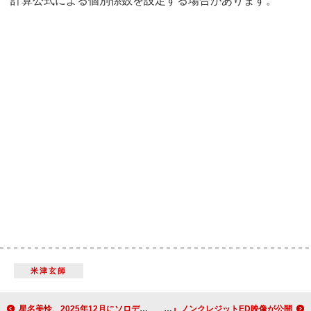
計算公式による個別係数を設定する場合があります。
米津玄師
星名美怜、2025年12月にソロデビューミニアルバム発売決定
Adoが「CAT'S EYE」カバー、完全新作アニメ『キャッツ・アイ』ノンクレジットED映像が公開