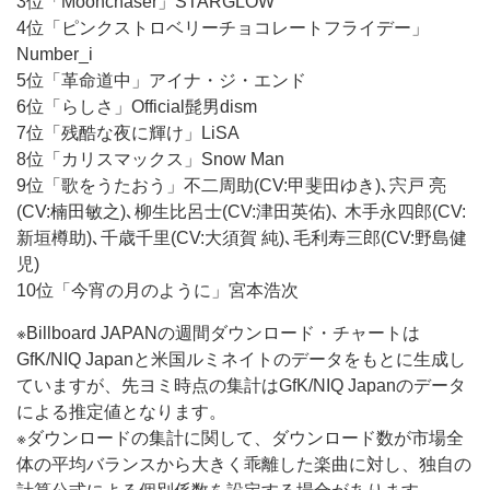
3位「Moonchaser」STARGLOW
4位「ピンクストロベリーチョコレートフライデー」
Number_i
5位「革命道中」アイナ・ジ・エンド
6位「らしさ」Official髭男dism
7位「残酷な夜に輝け」LiSA
8位「カリスマックス」Snow Man
9位「歌をうたおう」不二周助(CV:甲斐田ゆき)､宍戸 亮
(CV:楠田敏之)､柳生比呂士(CV:津田英佑)､ 木手永四郎(CV:
新垣樽助)､千歳千里(CV:大須賀 純)､毛利寿三郎(CV:野島健
児)
10位「今宵の月のように」宮本浩次
※Billboard JAPANの週間ダウンロード・チャートは
GfK/NIQ Japanと米国ルミネイトのデータをもとに生成し
ていますが、先ヨミ時点の集計はGfK/NIQ Japanのデータ
による推定値となります。
※ダウンロードの集計に関して、ダウンロード数が市場全
体の平均バランスから大きく乖離した楽曲に対し、独自の