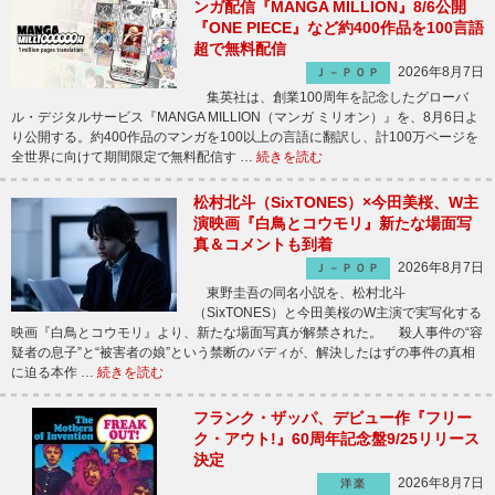
ンガ配信『MANGA MILLION』8/6公開
『ONE PIECE』など約400作品を100言語
超で無料配信
2026年8月7日
Ｊ－ＰＯＰ
集英社は、創業100周年を記念したグローバ
ル・デジタルサービス『MANGA MILLION（マンガ ミリオン）』を、8月6日よ
り公開する。約400作品のマンガを100以上の言語に翻訳し、計100万ページを
全世界に向けて期間限定で無料配信す …
続きを読む
松村北斗（SixTONES）×今田美桜、W主
演映画『白鳥とコウモリ』新たな場面写
真＆コメントも到着
2026年8月7日
Ｊ－ＰＯＰ
東野圭吾の同名小説を、松村北斗
（SixTONES）と今田美桜のW主演で実写化する
映画『白鳥とコウモリ』より、新たな場面写真が解禁された。 殺人事件の“容
疑者の息子”と“被害者の娘”という禁断のバディが、解決したはずの事件の真相
に迫る本作 …
続きを読む
フランク・ザッパ、デビュー作『フリー
ク・アウト!』60周年記念盤9/25リリース
決定
2026年8月7日
洋楽