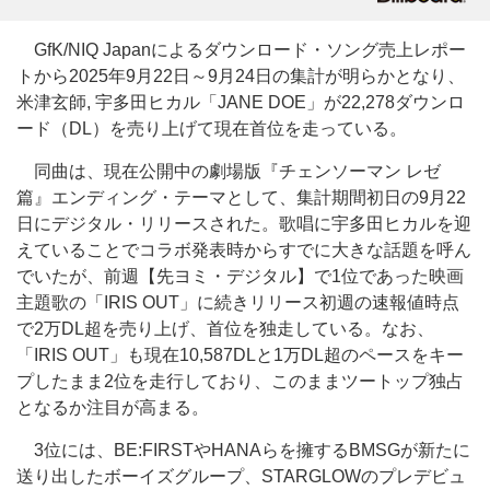
GfK/NIQ Japanによるダウンロード・ソング売上レポー
トから2025年9月22日～9月24日の集計が明らかとなり、
米津玄師, 宇多田ヒカル「JANE DOE」が22,278ダウンロ
ード（DL）を売り上げて現在首位を走っている。
同曲は、現在公開中の劇場版『チェンソーマン レゼ
篇』エンディング・テーマとして、集計期間初日の9月22
日にデジタル・リリースされた。歌唱に宇多田ヒカルを迎
えていることでコラボ発表時からすでに大きな話題を呼ん
でいたが、前週【先ヨミ・デジタル】で1位であった映画
主題歌の「IRIS OUT」に続きリリース初週の速報値時点
で2万DL超を売り上げ、首位を独走している。なお、
「IRIS OUT」も現在10,587DLと1万DL超のペースをキー
プしたまま2位を走行しており、このままツートップ独占
となるか注目が高まる。
3位には、BE:FIRSTやHANAらを擁するBMSGが新たに
送り出したボーイズグループ、STARGLOWのプレデビュ