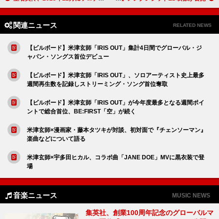
関連ニュース
RELATED NEWS
【ビルボード】米津玄師「IRIS OUT」集計4日間でグローバル・ジ
ャパン・ソングス首位デビュー
【ビルボード】米津玄師「IRIS OUT」、ソロアーティスト史上最多
週間再生数を記録しストリーミング・ソング首位奪取
【ビルボード】米津玄師「IRIS OUT」が今年度最多となる週間ポイ
ントで総合首位、BE:FIRST「空」が続く
米津玄師×漫画家・藤本タツキが対談、初対面で『チェンソーマン』
楽曲などについて語る
米津玄師×宇多田ヒカル、コラボ曲「JANE DOE」MVに黒衣装で登
場
音楽ニュース
MUSIC NEWS
集英社、創業100周年記念のグローバルマ