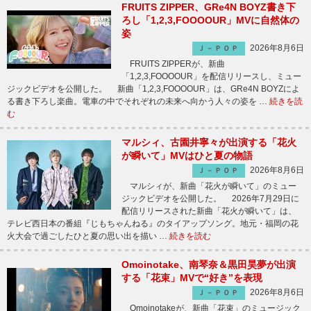
FRUITS ZIPPER、GRe4N BOYZ書き下
ろし「1,2,3,FOOOOUR」MVに自然体の
姿
2026年8月6日
Ｊ－ＰＯＰ
FRUITS ZIPPERが、新曲
「1,2,3,FOOOOUR」を配信リリースし、ミュー
ジックビデオを公開した。 新曲「1,2,3,FOOOOUR」は、GRe4N BOYZによ
る書き下ろし楽曲。電車の中でそれぞれの未来へ向かう人々の姿を …
続きを読
む
マルシィ、古園井寧々が出演する「花火
が瞬いて」MVはひと夏の物語
2026年8月6日
Ｊ－ＰＯＰ
マルシィが、新曲「花火が瞬いて」のミュー
ジックビデオを公開した。 2026年7月29日に
配信リリースされた新曲「花火が瞬いて」は、
テレビ西日本の番組『じもちゃんねる』のタイアップソング。地元・福岡の花
火大会で過ごしたひと夏の思い出を描い …
続きを読む
Omoinotake、南琴奈＆黒田昊夢が出演
する「花束」MVで“好き”を表現
2026年8月6日
Ｊ－ＰＯＰ
Omoinotakeが、新曲「花束」のミュージック