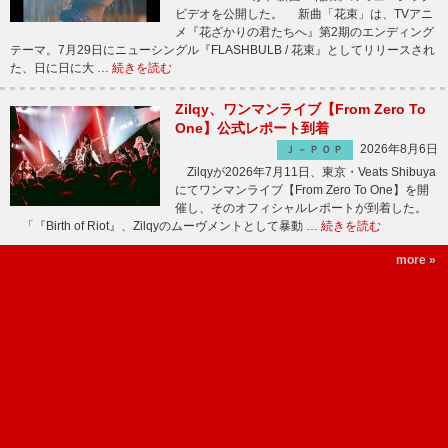
ビデオを公開した。 新曲「花束」は、TVアニ
メ『花ざかりの君たちへ』第2期のエンディング
テーマ。7月29日にニューシングル『FLASHBULB / 花束』としてリリースされ
た、日に日に大 …
続きを読む
Zilqy、ワンマンライブ【From Zero To
One】公式レポート到着
2026年8月6日
Ｊ－ＰＯＰ
Zilqyが2026年7月11日、東京・Veats Shibuya
にてワンマンライブ【From Zero To One】を開
催し、そのオフィシャルレポートが到着した。
「『Birth of Riot』、Zilqyのムーヴメントとして暴動 …
続きを読む
more »