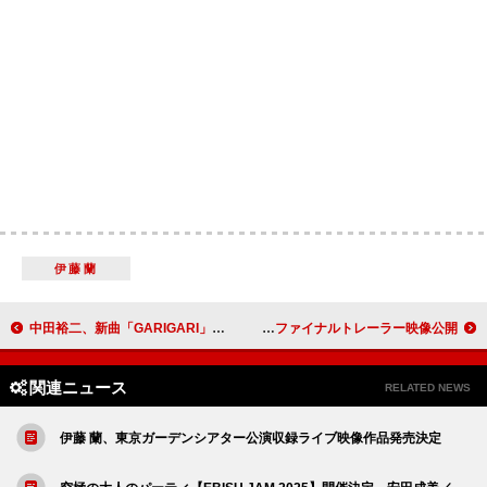
伊藤蘭
中田裕二、新曲「GARIGARI」リリース
ももクロ・高城れに、2ndソロAL『OTOGIMASHOU』 映像特典の昨年ツアーファイナルトレーラー映像公開
関連ニュース
RELATED NEWS
伊藤 蘭、東京ガーデンシアター公演収録ライブ映像作品発売決定