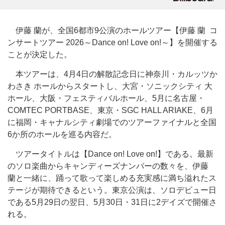
伊藤 蘭が、全国6都市9公演のホールツアー【伊藤 蘭 コ
ンサートツアー 2026～Dance on! Love on!～】を開催する
ことが決定した。
本ツアーは、4月4日の解散記念日に神奈川・カルッツか
わさき ホールからスタートし、大宮・ソニックシティ 大
ホール、大阪・フェスティバルホール、5月に名古屋・
COMTEC PORTBASE、東京・SGC HALL ARIAKE、6月
に福岡・キャナルシティ劇場でのツアーファイナルと全国
6か所のホールを巡る内容だ。
ツアータイトルは【Dance on! Love on!】である。最新
のソロ楽曲からキャンディーズナンバーの数々を、伊藤
蘭と一緒に、踊って歌って楽しめる充実感に満ち溢れたス
テージが期待できるという。東京公演は、ソロデビュー日
である5月29日の翌日、5月30日・31日に2デイズで開催さ
れる。