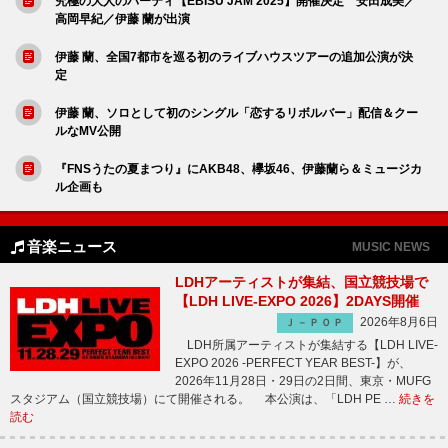
究極の大人のパーティ【EBISU JAM 2025】開催決定 安田成美／
高岡早紀／伊藤 蘭が出演
伊藤 蘭、全国7都市を巡る初のライブハウスツアーの追加公演が決
定
伊藤 蘭、ソロとして初のシングル「恋するリボルバー」配信＆クー
ルなMV公開
『FNSうたの夏まつり』にAKB48、欅坂46、伊藤蘭ら＆ミュージカ
ル企画も
音楽ニュース
MUSIC NEWS
LDHアーティストが集結、国立競技場で
【LDH LIVE-EXPO 2026】2DAYS開催
2026年8月6日
Ｊ－ＰＯＰ
LDH所属アーティストが集結する【LDH LIVE-
EXPO 2026 -PERFECT YEAR BEST-】が、
2026年11月28日・29日の2日間、東京・MUFG
スタジアム（国立競技場）にて開催される。 本公演は、「LDH PE …
続きを
読む