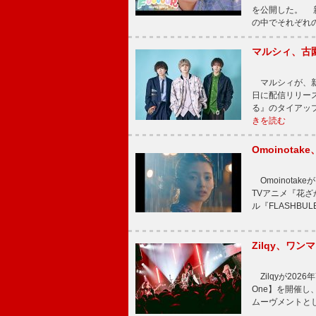
を公開した。 新曲
の中でそれぞれ
マルシィ、古
マルシィが、新
日に配信リリー
る』のタイアッ
きを読む
Omoinot
Omoinota
TVアニメ『花ざ
ル『FLASHBU
Zilqy、ワン
Zilqyが2026年
One】を開催し、
ムーヴメントと