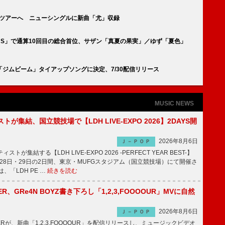
アジアツアーへ ニューシングルに新曲「尤」収録
RIOUS」で通算10回目の総合首位、サザン「真夏の果実」／ゆず「夏色」
ジムビーム」タイアップソングに決定、7/30配信リリース
MUSIC NEWS
トが集結、国立競技場で【LDH LIVE-EXPO 2026】2DAYS開
2026年8月6日
Ｊ－ＰＯＰ
トが集結する【LDH LIVE-EXPO 2026 -PERFECT YEAR BEST-】
1月28日・29日の2日間、東京・MUFGスタジアム（国立競技場）にて開催さ
、「LDH PE …
続きを読む
PPER、GRe4N BOYZ書き下ろし「1,2,3,FOOOOUR」MVに自然
2026年8月6日
Ｊ－ＰＯＰ
PPERが、新曲「1,2,3,FOOOOUR」を配信リリースし、ミュージックビデオ