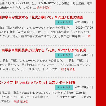
「1,2,3,FOOOOUR」は、GRe4N BOYZによる書き下ろし楽曲。電車
の未来へ向かう人々の姿を …
続きを読む
園井寧々が出演する「花火が瞬いて」MVはひと夏の物語
2026年8月6日
Ｊ－ＰＯＰ
曲「花火が瞬いて」のミュージックビデオを公開した。 2026年7月29
スされた新曲「花火が瞬いて」は、テレビ西日本の番組『じもちゃんね
プソング。地元・福岡の花火大会で過ごしたひと夏の思い出を描い …
続
ake、南琴奈＆黒田昊夢が出演する「花束」MVで“好き”を表現
2026年8月6日
Ｊ－ＰＯＰ
keが、新曲「花束」のミュージックビデオを公開した。 新曲「花束」は、
かりの君たちへ』第2期のエンディングテーマ。7月29日にニューシング
LB / 花束』としてリリースされた、日に日に大 …
続きを読む
マンライブ【From Zero To One】公式レポート到着
2026年8月6日
Ｊ－ＰＯＰ
7月11日、東京・Veats Shibuyaにてワンマンライブ【From Zero To
そのオフィシャルレポートが到着した。 「『Birth of Riot』、Zilqyの
して暴動 …
続きを読む