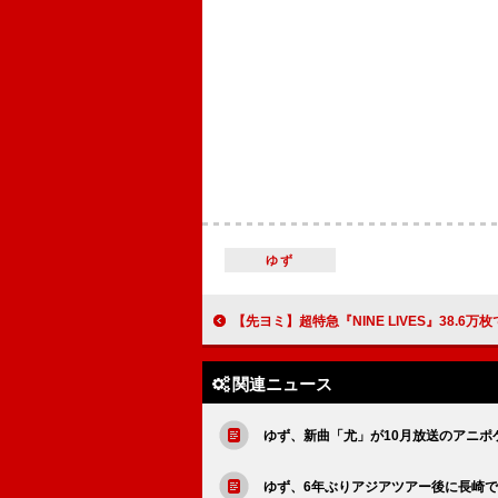
ゆず
【先ヨミ】超特急『NINE LIVES』38.6万枚で現在シングル首位走行中 SKE48
関連ニュース
ゆず、新曲「尤」が10月放送のアニポ
ゆず、6年ぶりアジアツアー後に長崎