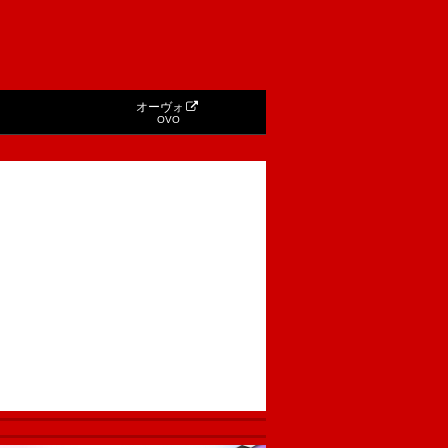
オーヴォ
OVO