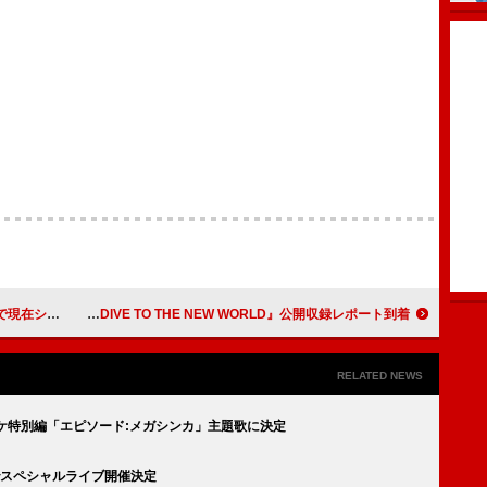
／米津玄師が続く
小嶋陽菜が登場、SKY-HIと経営者同士ならではの『DIVE TO THE NEW WORLD』公開収録レポート到着
RELATED NEWS
ケ特別編「エピソード:メガシンカ」主題歌に決定
でスペシャルライブ開催決定