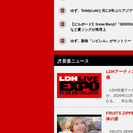
ゆず、TeddyLoidと共に6年ぶり
【ビルボード】Snow Manが「SE
など夏ソングが再浮上
ゆず、新曲「シビレル」がサントリー「
音楽ニュース
LDHアーティス
催
LDH所属アーティス
が、2026年1
れる。 本公演は
FRUITS ZI
体の姿
FRUITS ZI