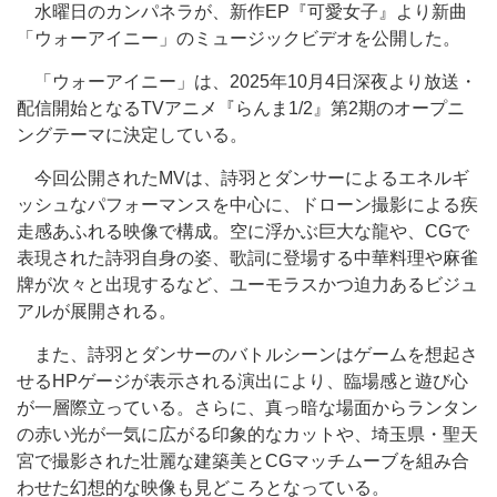
水曜日のカンパネラが、新作EP『可愛女子』より新曲
「ウォーアイニー」のミュージックビデオを公開した。
「ウォーアイニー」は、2025年10月4日深夜より放送・
配信開始となるTVアニメ『らんま1/2』第2期のオープニ
ングテーマに決定している。
今回公開されたMVは、詩羽とダンサーによるエネルギ
ッシュなパフォーマンスを中心に、ドローン撮影による疾
走感あふれる映像で構成。空に浮かぶ巨大な龍や、CGで
表現された詩羽自身の姿、歌詞に登場する中華料理や麻雀
牌が次々と出現するなど、ユーモラスかつ迫力あるビジュ
アルが展開される。
また、詩羽とダンサーのバトルシーンはゲームを想起さ
せるHPゲージが表示される演出により、臨場感と遊び心
が一層際立っている。さらに、真っ暗な場面からランタン
の赤い光が一気に広がる印象的なカットや、埼玉県・聖天
宮で撮影された壮麗な建築美とCGマッチムーブを組み合
わせた幻想的な映像も見どころとなっている。