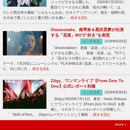
ジックビデオを公開した。 2026年7月29日に
配信リリースされた新曲「花火が瞬いて」は、
テレビ西日本の番組『じもちゃんねる』のタイアップソング。地元・福岡の花
火大会で過ごしたひと夏の思い出を描い …
続きを読む
Omoinotake、南琴奈＆黒田昊夢が出演
する「花束」MVで“好き”を表現
2026年8月6日
Ｊ－ＰＯＰ
Omoinotakeが、新曲「花束」のミュージック
ビデオを公開した。 新曲「花束」は、TVアニ
メ『花ざかりの君たちへ』第2期のエンディング
テーマ。7月29日にニューシングル『FLASHBULB / 花束』としてリリースされ
た、日に日に大 …
続きを読む
Zilqy、ワンマンライブ【From Zero To
One】公式レポート到着
2026年8月6日
Ｊ－ＰＯＰ
Zilqyが2026年7月11日、東京・Veats Shibuya
にてワンマンライブ【From Zero To One】を開
催し、そのオフィシャルレポートが到着した。
「『Birth of Riot』、Zilqyのムーヴメントとして暴動 …
続きを読む
more »