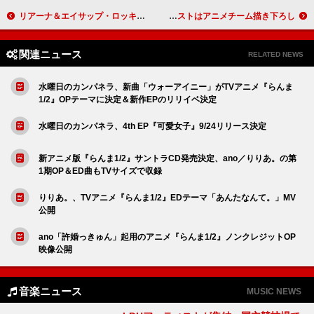
リアーナ＆エイサップ・ロッキー、第3子となる娘が誕生
幾田りら、『SPY×FAMILY』Season 3のED主題歌「Actor」CD発売決定 イラストはアニメチーム描き下ろし
関連ニュース
RELATED NEWS
水曜日のカンパネラ、新曲「ウォーアイニー」がTVアニメ『らんま
1/2』OPテーマに決定＆新作EPのリリイベ決定
水曜日のカンパネラ、4th EP『可愛女子』9/24リリース決定
新アニメ版『らんま1/2』サントラCD発売決定、ano／りりあ。の第
1期OP＆ED曲もTVサイズで収録
りりあ。、TVアニメ『らんま1/2』EDテーマ「あんたなんて。」MV
公開
ano「許婚っきゅん」起用のアニメ『らんま1/2』ノンクレジットOP
映像公開
音楽ニュース
MUSIC NEWS