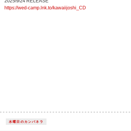
2025/9/24 RELEASE
https://wed-camp.lnk.to/kawaiijoshi_CD
水曜日のカンパネラ