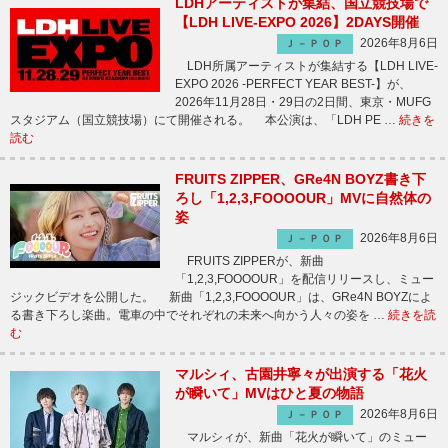
LDHアーティストが集結、国立競技場で
【LDH LIVE-EXPO 2026】2DAYS開催
2026年8月6日
Ｊ－ＰＯＰ
LDH所属アーティストが集結する【LDH LIVE-
EXPO 2026 -PERFECT YEAR BEST-】が、
2026年11月28日・29日の2日間、東京・MUFG
スタジアム（国立競技場）にて開催される。 本公演は、「LDH PE …
続きを
読む
FRUITS ZIPPER、GRe4N BOYZ書き下
ろし「1,2,3,FOOOOUR」MVに自然体の
姿
2026年8月6日
Ｊ－ＰＯＰ
FRUITS ZIPPERが、新曲
「1,2,3,FOOOOUR」を配信リリースし、ミュー
ジックビデオを公開した。 新曲「1,2,3,FOOOOUR」は、GRe4N BOYZによ
る書き下ろし楽曲。電車の中でそれぞれの未来へ向かう人々の姿を …
続きを読
む
マルシィ、古園井寧々が出演する「花火
が瞬いて」MVはひと夏の物語
2026年8月6日
Ｊ－ＰＯＰ
マルシィが、新曲「花火が瞬いて」のミュー