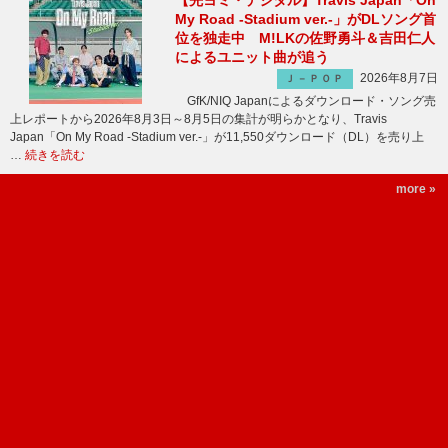
【先ヨミ・デジタル】Travis Japan「On
My Road -Stadium ver.-」がDLソング首
位を独走中 M!LKの佐野勇斗＆吉田仁人
によるユニット曲が追う
2026年8月7日
Ｊ－ＰＯＰ
GfK/NIQ Japanによるダウンロード・ソング売
上レポートから2026年8月3日～8月5日の集計が明らかとなり、Travis
Japan「On My Road -Stadium ver.-」が11,550ダウンロード（DL）を売り上
…
続きを読む
more »