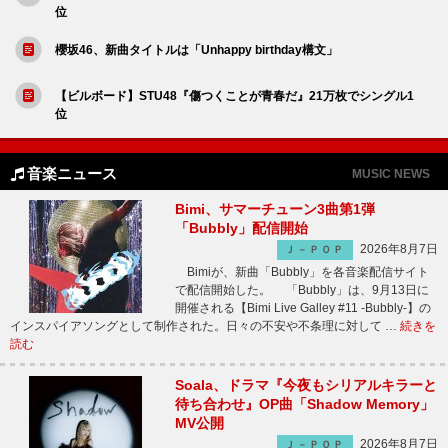
位
櫻坂46、新曲タイトルは「Unhappy birthday構文」
【ビルボード】STU48『傷つくことが青春だ』21万枚でシングル1
位
音楽ニュース
MUSIC NEWS
Bimi、サマーチューン3曲第1弾
「Bubbly」配信開始
2026年8月7日
Ｊ－ＰＯＰ
Bimiが、新曲「Bubbly」を各音楽配信サイト
で配信開始した。 「Bubbly」は、9月13日に
開催される【Bimi Live Galley #11 -Bubbly-】の
インスパイアソングとして制作された。日々の不安や不条理に対して …
続きを
読む
Soala、ドラマ『今夜もシリアルキラーと
待ち合わせ』OP曲「Shadow Memory」
MV公開
2026年8月7日
Ｊ－ＰＯＰ