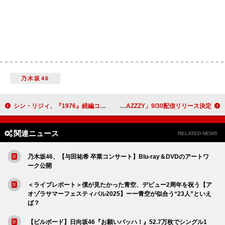
乃木坂46
シン・リジィ、『1976』続編コレクション『74-75：ナイト・ライフ／ファイティング!!』発売
Aooo、3か月連続リリース第3弾「CRAZZZY」9/30配信リリース決定
関連ニュース
RELATED NEWS
乃木坂46、【与田祐希 卒業コンサート】Blu-ray＆DVDのアートワ
ーク公開
＜ライブレポート＞僕が見たかった青空、デビュー2周年を祝う【ア
オゾラサマーフェスティバル2025】ーー青空が似合う“23人”といえ
ば？
【ビルボード】日向坂46『お願いバッハ！』52.7万枚でシングル1