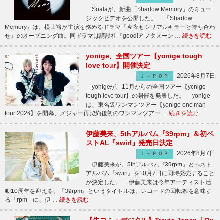
Soalaが、新曲「Shadow Memory」のミュー
ジックビデオを公開した。 「Shadow
Memory」は、横山裕が主演を務めるドラマ『今夜もシリアルキラーと待ち合わ
せ』のオープニング曲。同ドラマは講談社『good!アフタヌーン …
続きを読む
yonige、全国ツアー【yonige tough
love tour】開催決定
2026年8月7日
Ｊ－ＰＯＰ
yonigeが、11月からの全国ツアー【yonige
tough love tour】の開催を発表した。 yonige
は、東名阪ワンマンツアー【yonige one man
tour 2026】を開幕。メジャー再契約後初のワンマンツアー …
続きを読む
伊藤美来、5thアルバム『39rpm』＆初ベ
ストAL『swirl』発売日決定
2026年8月7日
Ｊ－ＰＯＰ
伊藤美来が、5thアルバム『39rpm』とベスト
アルバム『swirl』を10月7日に同時発売すること
が決定した。 伊藤美来は今年アーティスト活
動10周年を迎える。『39rpm』というタイトルは、レコードの回転数を意味す
る「rpm」に、伊 …
続きを読む