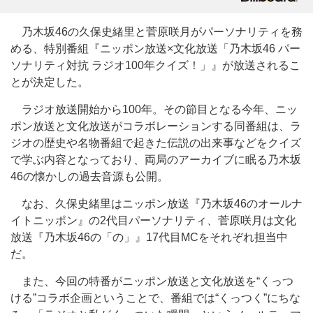
乃木坂46の久保史緒里と菅原咲月がパーソナリティを務
める、特別番組『ニッポン放送×文化放送「乃木坂46 パー
ソナリティ対抗 ラジオ100年クイズ！」』が放送されるこ
とが決定した。
ラジオ放送開始から100年。その節目となる今年、ニッ
ポン放送と文化放送がコラボレーションする同番組は、ラ
ジオの歴史や名物番組で起きた伝説の出来事などをクイズ
で学ぶ内容となっており、両局のアーカイブに眠る乃木坂
46の懐かしの過去音源も公開。
なお、久保史緒里はニッポン放送『乃木坂46のオールナ
イトニッポン』の2代目パーソナリティ、菅原咲月は文化
放送『乃木坂46の「の」』17代目MCをそれぞれ担当中
だ。
また、今回の特番がニッポン放送と文化放送を“くっつ
ける”コラボ企画ということで、番組では“くっつく”にちな