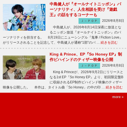
中島健人が『オールナイトニッポン』パ
ーソナリティ、人生相談を受け『遊戯
王』の話をするコーナーも
2026年8月8日
Ｊ－ＰＯＰ
中島健人が、2026年8月14日深夜に放送とな
るニッポン放送『オールナイトニッポン』のパ
ーソナリティを担当する。 8月19日にニューシングル『鬼事 / Fiction Love』
がリリースされることを記念して、中島健人が通称“1部”のパ …
続きを読む
King & Prince、EP『So Honey EP』制
作ビハインドのティザー映像を公開
2026年8月8日
Ｊ－ＰＯＰ
King & Princeが、2026年9月2日にリリースと
なる1st EP『So Honey EP』より、初回限定盤B
に収録されるEP制作ビハインド映像のティザー
映像を公開した。 本作は、タイトル曲「So Honey」の中の印 …
続きを読む
more »