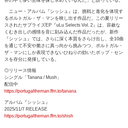
界の中で儚い意味を探し求めているんだ」と語っている。
ニュー・アルバム『シッシュ』は、挑戦と進化を体現す
るポルトガル・ザ・マンを映し出す作品だ。この夏リリー
スされたサプライズEP『uLu Selects Vol. 2』は、容赦な
くむき出しの感情を音に刻み込んだ作品だったが、新作
『シッシュ』では、さらに深く本質をさらけ出し、全10曲
を通じて不安や脆さに真っ向から挑みつつ、ポルトガル・
ザ・マンにしか表現できないひねりの効いたポップ・セン
スを存分に発揮している。
◎リリース情報
シングル「Tanana / Mush」
配信中
https://portugaltheman.ffm.to/tanana
アルバム『シッシュ』
2025/11/7 RELEASE
https://portugaltheman.ffm.to/shish