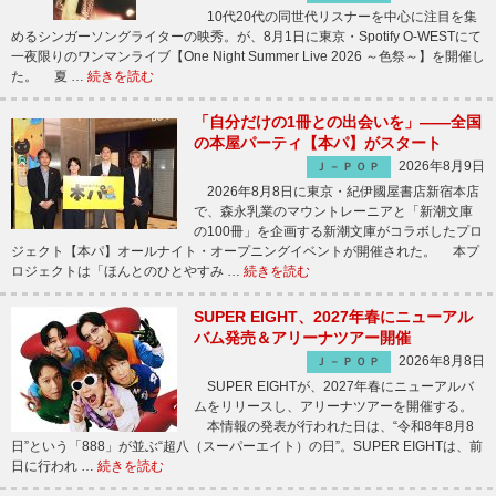
10代20代の同世代リスナーを中心に注目を集
めるシンガーソングライターの映秀。が、8月1日に東京・Spotify O-WESTにて
一夜限りのワンマンライブ【One Night Summer Live 2026 ～色祭～】を開催し
た。 夏 …
続きを読む
「自分だけの1冊との出会いを」――全国
の本屋パーティ【本パ】がスタート
2026年8月9日
Ｊ－ＰＯＰ
2026年8月8日に東京・紀伊國屋書店新宿本店
で、森永乳業のマウントレーニアと「新潮文庫
の100冊」を企画する新潮文庫がコラボしたプロ
ジェクト【本パ】オールナイト・オープニングイベントが開催された。 本プ
ロジェクトは「ほんとのひとやすみ …
続きを読む
SUPER EIGHT、2027年春にニューアル
バム発売＆アリーナツアー開催
2026年8月8日
Ｊ－ＰＯＰ
SUPER EIGHTが、2027年春にニューアルバ
ムをリリースし、アリーナツアーを開催する。
本情報の発表が行われた日は、“令和8年8月8
日”という「888」が並ぶ“超八（スーパーエイト）の日”。SUPER EIGHTは、前
日に行われ …
続きを読む