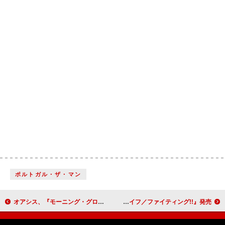
ポルトガル・ザ・マン
オアシス、『モーニング・グローリー』30周年記念DX版より「Morning Glory（Unplugged）」先行配信
シン・リジィ、『1976』続編コレクション『74-75：ナイト・ライフ／ファイティング!!』発売