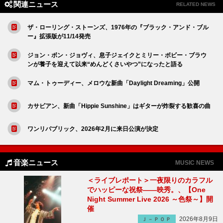
関連ニュース
RELATED NEWS
ザ・ローリング・ストーンズ、1976年の『ブラック・アンド・ブル
ー』拡張版が11/14発売
ジョン・ボン・ジョヴィ、息子ジェイクとミリー・ボビー・ブラウ
ンが養子を迎えて以来“めんどくさいやつ”になったと語る
マム・トゥーディー、メロウな新曲「Daylight Dreaming」公開
カサビアン、新曲「Hippie Sunshine」はギターが炸裂する歓喜の曲
ワンリパブリック、2026年2月に来日公演が決定
音楽ニュース
MUSIC NEWS
＜ライブレポート＞一夜限りのカラフル
でハッピーな祝祭――映秀。、【One
Night Summer Live 2026 ～色祭～】開
催
2026年8月9日
Ｊ－ＰＯＰ