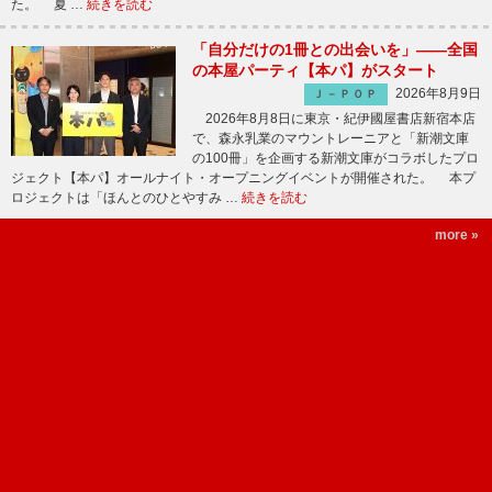
た。 夏 …
続きを読む
「自分だけの1冊との出会いを」――全国
の本屋パーティ【本パ】がスタート
2026年8月9日
Ｊ－ＰＯＰ
2026年8月8日に東京・紀伊國屋書店新宿本店
で、森永乳業のマウントレーニアと「新潮文庫
の100冊」を企画する新潮文庫がコラボしたプロ
ジェクト【本パ】オールナイト・オープニングイベントが開催された。 本プ
ロジェクトは「ほんとのひとやすみ …
続きを読む
more »