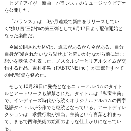
ヒグチアイが、新曲「バランス」のミュージックビデオ
を公開した。
「バランス」は、3か月連続で新曲をリリースしてい
く“独り言”三部作の第三弾として9月17日より配信開始と
なった楽曲だ。
今回公開されたMVは、過去があるから今がある、自分
自身が“愛されたいなら愛せよ”と問いかけながら前に進む
想いを映像でも表した、ノスタルジーとリアルタイムが交
錯する作品。吉村和晃（FABTONE inc.）が三部作すべて
のMV監督を務めた。
そして10月29日に発売となるニューアルバムのタイト
ルとアートワークも解禁された。タイトルは『私宝主義』
で、インディーズ時代から続くオリジナルアルバムの四字
熟語タイトルが今作でも継続となっている。アートディレ
クションは、求愛行動が担当。主義という言葉と相まっ
て、まるで西洋美術の絵画のような仕上がりになってい
る。