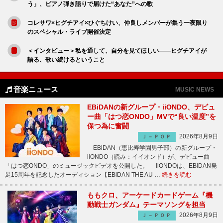
う」、ピアノ弾き語りで届けた“あなた”への歌
コレサワ×ヒグチアイ×ひぐちけい、仲良しメンバーが集う一夜限り
のスペシャル・ライブ開催決定
＜インタビュー＞私を通して、自分を見てほしい――ヒグチアイが
語る、歌い続けるということ
音楽ニュース
MUSIC NEWS
EBiDANの新グループ・iiONDO、デビュ
ー曲「はつ恋ONDO」MVで“良い温度”を
保つ為に奮闘
2026年8月9日
Ｊ－ＰＯＰ
EBiDAN（恵比寿学園男子部）の新グループ・
iiONDO（読み：イイオンド）が、デビュー曲
「はつ恋ONDO」のミュージックビデオを公開した。 iiONDOは、EBiDAN発
足15周年を記念したオーディション【EBiDAN THE AU …
続きを読む
ももクロ、アーケードカードゲーム『機
動戦士ガンダム』テーマソングを担当
2026年8月9日
Ｊ－ＰＯＰ