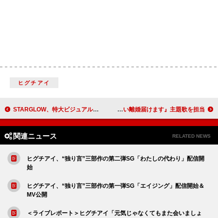
ヒグチアイ
STARGLOW、特大ビジュアルが渋谷駅に登場
aoen、斬新なラブソングでドラマ『おいしい離婚届けます』主題歌を担当
関連ニュース
RELATED NEWS
ヒグチアイ、“独り言”三部作の第二弾SG「わたしの代わり」配信開
始
ヒグチアイ、“独り言”三部作の第一弾SG「エイジング」配信開始＆
MV公開
＜ライブレポート＞ヒグチアイ「元気じゃなくてもまた会いましょ