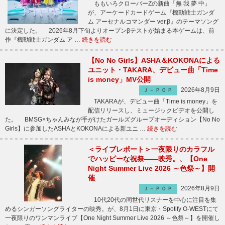
ももいろクローバーZの新曲「無 我 夢 中」
が、アーケードカードゲーム『機動戦士ガンダ
ム アーセナルコマンダー ver.β』のテーマソング
に決定した。 2026年8月下旬よりオープンβテストが始まる本ゲームは、前
作『機動戦士ガンダム ア …
続きを読む
【No No Girls】ASHA＆KOKONAによる
ユニット・TAKARA、デビュー曲「Time
is money」MV公開
2026年8月9日
Ｊ－ＰＯＰ
TAKARAが、デビュー曲「Time is money」を
配信リリースし、ミュージックビデオを公開し
た。 BMSG×ちゃんみなが手がけたガールズグループオーディション【No No
Girls】に参加したASHAとKOKONAによる新ユニ …
続きを読む
＜ライブレポート＞一夜限りのカラフル
でハッピーな祝祭――映秀。、【One
Night Summer Live 2026 ～色祭～】開
催
2026年8月9日
Ｊ－ＰＯＰ
10代20代の同世代リスナーを中心に注目を集
めるシンガーソングライターの映秀。が、8月1日に東京・Spotify O-WESTにて
一夜限りのワンマンライブ【One Night Summer Live 2026 ～色祭～】を開催し