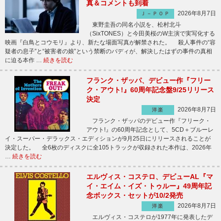
真＆コメントも到着
2026年8月7日
Ｊ－ＰＯＰ
東野圭吾の同名小説を、松村北斗
（SixTONES）と今田美桜のW主演で実写化する
映画『白鳥とコウモリ』より、新たな場面写真が解禁された。 殺人事件の“容
疑者の息子”と“被害者の娘”という禁断のバディが、解決したはずの事件の真相
に迫る本作 …
続きを読む
フランク・ザッパ、デビュー作『フリー
ク・アウト!』60周年記念盤9/25リリース
決定
2026年8月7日
洋楽
フランク・ザッパのデビュー作『フリーク・
アウト!』の60周年記念として、5CD＋ブルーレ
イ・スーパー・デラックス・エディションが9月25日にリリースされることが
決定した。 全6枚のディスクに全105トラックが収録された本作は、2026年
…
続きを読む
エルヴィス・コステロ、デビューAL『マ
イ・エイム・イズ・トゥルー』49周年記
念ボックス・セットが10/2発売
2026年8月7日
洋楽
エルヴィス・コステロが1977年に発表したデ