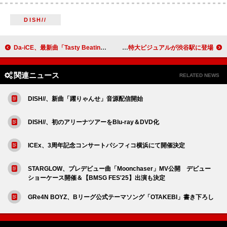
DISH//
Da-iCE、最新曲「Tasty Beating Sound」を本日リリース＆ダンスプラクティス映像公開
STARGLOW、特大ビジュアルが渋谷駅に登場
関連ニュース
RELATED NEWS
DISH//、新曲「躍りゃんせ」音源配信開始
DISH//、初のアリーナツアーをBlu-ray＆DVD化
ICEx、3周年記念コンサートパシフィコ横浜にて開催決定
STARGLOW、プレデビュー曲「Moonchaser」MV公開 デビュー
ショーケース開催＆【BMSG FES'25】出演も決定
GRe4N BOYZ、Bリーグ公式テーマソング「OTAKEBI」書き下ろし