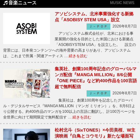
音楽ニュース
MUSIC NEWS
アソビシステム、北米事業強化する新拠
点「ASOBISY STEM USA」設立
2026年8月7日
Ｊ－ＰＯＰ
アソビシステム株式会社が、北米における事
業展開の強化を目的とした米国における新拠点
「ASOBISYSTEM USA」を設立した。 設立の
背景には、日本発コンテンツへの海外需要の高まりがあり、アソビシステム
は、これまで所属・関連アーティス …
続きを読む
集英社、創業100周年記念のグローバルマ
ンガ配信『MANGA MILLION』8/6公開
『ONE PIECE』など約400作品を100言語
超で無料配信
2026年8月7日
Ｊ－ＰＯＰ
集英社は、創業100周年を記念したグローバ
ル・デジタルサービス『MANGA MILLION（マンガ ミリオン）』を、8月6日よ
り公開する。約400作品のマンガを100以上の言語に翻訳し、計100万ページを
全世界に向けて期間限定で無料配信す …
続きを読む
松村北斗（SixTONES）×今田美桜、W主
演映画『白鳥とコウモリ』新たな場面写