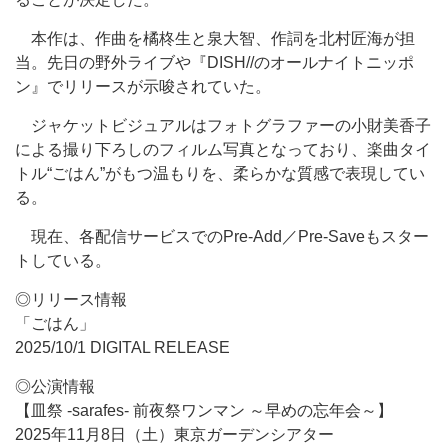
本作は、作曲を橘柊生と泉大智、作詞を北村匠海が担
当。先日の野外ライブや『DISH//のオールナイトニッポ
ン』でリリースが示唆されていた。
ジャケットビジュアルはフォトグラファーの小財美香子
による撮り下ろしのフィルム写真となっており、楽曲タイ
トル“ごはん”がもつ温もりを、柔らかな質感で表現してい
る。
現在、各配信サービスでのPre-Add／Pre-Saveもスター
トしている。
◎リリース情報
「ごはん」
2025/10/1 DIGITAL RELEASE
◎公演情報
【皿祭 -sarafes- 前夜祭ワンマン ～早めの忘年会～】
2025年11月8日（土）東京ガーデンシアター