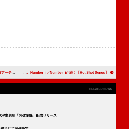
グ・ソング首位奪取
【Hot Shot Songs】米津玄師「IRIS OUT」3指標トップで首位、Number_i／Number_iが続く
RELATED NEWS
OP主題歌「阿弥陀籤」配信リリース
コ横浜にて開催決定