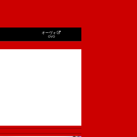
オーヴォ
OVO