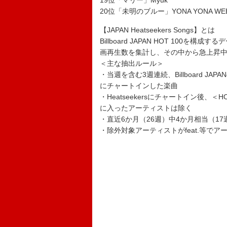
19位「マリー」Myuk
20位「未明のブルー」YONA YONA WEE
【JAPAN Heatseekers Songs】とは
Billboard JAPAN HOT 10
画再生数を集計し、その中から急上昇
＜主な抽出ルール＞
・当週を含む3週連続、Billboard J
にチャートインした楽曲
・Heatseekersにチャートイン後、＜H
に入ったアーティストは除く
・直近6か月（26週）中4か月相当（1
・除外対象アーティストがfeat.等で