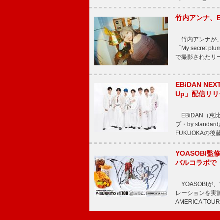
竹内アンナ、E
竹内アンナが、8
「My secre
で撮影されたリード曲
EBiDAN N
Up」配信リリ
EBiDAN（恵
プ・by stan
FUKUOKAの
YOASOBI監
バルコラボで
YOASOBIが
レーションを実施
AMERICA TOUR