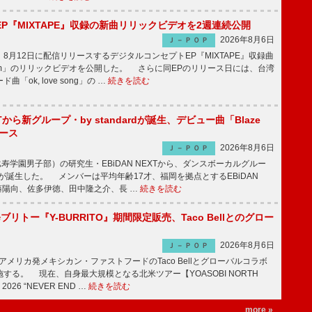
P『MIXTAPE』収録の新曲リリックビデオを2週連続公開
2026年8月6日
Ｊ－ＰＯＰ
月12日に配信リリースするデジタルコンセプトEP『MIXTAPE』収録曲
t plum」のリリックビデオを公開した。 さらに同EPのリリース日には、台湾
「ok, love song」の …
続きを読む
EXTから新グループ・by standardが誕生、デビュー曲「Blaze
ース
2026年8月6日
Ｊ－ＰＯＰ
比寿学園男子部）の研究生・EBiDAN NEXTから、ダンスボーカルグルー
dardが誕生した。 メンバーは平均年齢17才、福岡を拠点とするEBiDAN
後藤陽向、佐多伊徳、田中隆之介、長 …
続きを読む
修ブリトー『Y-BURRITO』期間限定販売、Taco Bellとのグロー
2026年8月6日
Ｊ－ＰＯＰ
、アメリカ発メキシカン・ファストフードのTaco Bellとグローバルコラボ
する。 現在、自身最大規模となる北米ツアー【YOASOBI NORTH
 2026 “NEVER END …
続きを読む
more »