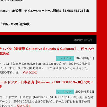
chaser」MV公開 デビューショーケース開催＆【BMSG FES'25】出
グ「才能」MV舞台は学校
MUSIC NEWS
ル【集楽座 Collective Sounds & Cultures】、代々木公
催決定
2026年8月6日
Ｊ－ＰＯＰ
【集楽座 Collective Sounds & Cultures】が、2026年10月24日、
にわたり、東京・代々木公園 野外ステージで開催されることが決定した。
職業や年齢、性 …
続きを読む
ワールドツアー日本公演【Number_i LIVE TOUR No.III】5大ド
禁
2026年8月6日
Ｊ－ＰＯＰ
ワールドツアー日本公演【Number_i LIVE TOUR No.III】の公演日程を発
ーでは、2026年10月より全国5都市の5大ドームで行われる日本公演
VE TOUR N …
続きを読む