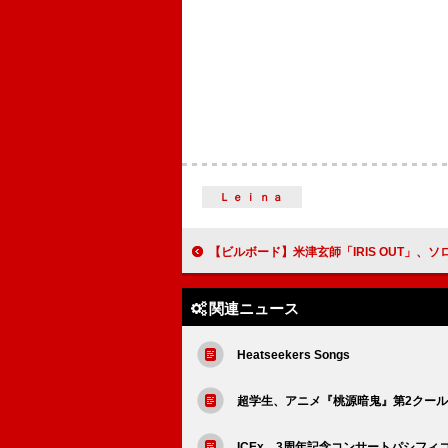
Ｌｅｉｎａ
【ビルボード】米津玄師「IRIS OUT」、ソロアーティスト史上最多週間再生数を記録しストリーミン
関連ニュース
Heatseekers Songs
超学生、アニメ『桃源暗鬼』第2クール
ICEx、3周年記念コンサートパシフィ