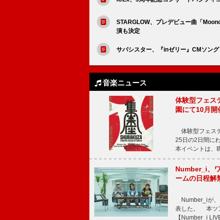
STARGLOW、プレデビュー曲「Moon
演も決定
サバシスター、『inゼリー』CMソン
音楽ニュース
体験型フェスティバ
園にて10月開
体験型フェスティバル
25日の2日間
本イベントは、
Number_i、
ームの日程解
Number_iが、
表した。 本ツア
【Number_i LI