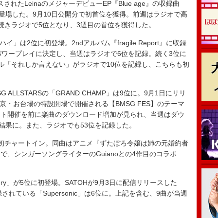
されたLeinaのメジャーデビューEP『Blue age』の収録曲
初登場した。9月10日公開分で初首位を獲得。前週はラジオで高
続きラジオで5位となり、3週目の首位を獲得した。
ハイ」は2位に初登場。2ndアルバム『fragile Report』に収録
パワープレイに決定し、当週はラジオで6位を記録。続く3位に
ル「それしか言えない」がラジオで10位を記録し、こちらも初
ALLSTARSの「GRAND CHAMP」は9位に。9月1日にリリ
東京・お台場の特設開場で開催される【BMSG FES】のテーマ
ント開催を前に楽曲のダウンロード増加が見られ、当週はダウ
う結果に。また、ラジオでも53位を記録した。
が初チャートイン。同曲はアニメ『ずたぼろ令嬢は姉の元婚約者
、シンガーソングライターのGuianoとの4作目のコラボ
diory」が5位に初登場。SATOHが9月3日に配信リリースした
に収録されている「Supersonic」は6位に。上記を含む、9曲が当週