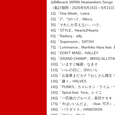
◎Billboard JAPAN Heatseekers Songs
（集計期間：2025年9月15日～9月21日
1位「One Week」Leina
2位「(^。^)//ハイ」Nikoん
3位「それしか言えない」ハク。
4位「STYLE」Hearts2Hearts
5位「Radiory」ailly
6位「Supersonic」SATOH
7位「Luminance」Marihiko Hara feat
8位「DON’T MIND」HALLEY
9位「GRAND CHAMP」BMSG ALLSTA
10位「いますぐ輪廻」なきそ
11位「ハレの日に」汐れいら
12位「お返事まだカナ？おじさん構文！（
13位「嫌々」HALVES
14位「PUNKS」カメレオン・ライム
15位「Spiral feat. Yura」レイニ
16位「一匹狼のブルーズ」真田ナオキ
17位「今はいいんだよ。（feat. 可不）」
18位「パラダイス」HANDSIGN