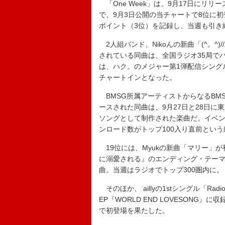
「One Week」は、9月17日にリリース
で、9月3日公開の当チャートで8位に
ポイント（3位）を記録し、当週も引き
2人組バンド、Nikoんの新曲「(^。^)//
されている同曲は、全国ラジオ35局で
は、ハク。のメジャー第1弾配信シング
チャートインとなった。
BMSG所属アーティストからなるBMSG 
ースされた同曲は、9月27日と28日に
ソングとして制作された楽曲だ。イベ
ンロード数がトップ100入り直前とい
19位には、Myukの新曲「マリー」
に溺愛される』のエンディング・テーマで
曲。当週はラジオでトップ300圏内に。
そのほか、 aillyの1stシングル「Ra
EP『WORLD END LOVESONG』
で初登場を果たした。