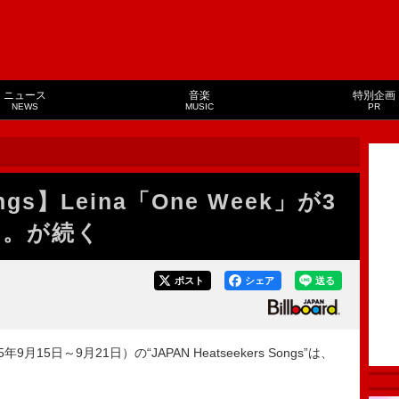
ニュース
音楽
特別企画
NEWS
MUSIC
PR
ongs】Leina「One Week」が3
ク。が続く
ポスト
シェア
送る
15日～9月21日）の“JAPAN Heatseekers Songs”は、
。