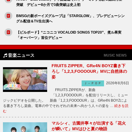
突破 デビュー8か月で3曲突破は史上初
BMSGの新ボーイズグループは「STARGLOW」、プレデビューシン
グル配信＆TV生出演へ
【ビルボード】“ニコニコ VOCALOID SONGS TOP20”、煮ル果実
「オーパーツ」首位デビュー
音楽ニュース
MUSIC NEWS
FRUITS ZIPPER、GRe4N BOYZ書き下
ろし「1,2,3,FOOOOUR」MVに自然体の
姿
2026年8月6日
Ｊ－ＰＯＰ
FRUITS ZIPPERが、新曲
「1,2,3,FOOOOUR」を配信リリースし、ミュー
ジックビデオを公開した。 新曲「1,2,3,FOOOOUR」は、GRe4N BOYZによ
る書き下ろし楽曲。電車の中でそれぞれの未来へ向かう人々の姿を …
続きを読
む
マルシィ、古園井寧々が出演する「花火
が瞬いて」MVはひと夏の物語