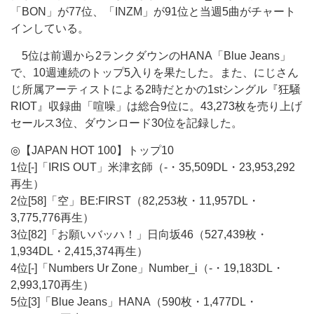
「BON」が77位、「INZM」が91位と当週5曲がチャート
インしている。
5位は前週から2ランクダウンのHANA「Blue Jeans」
で、10週連続のトップ5入りを果たした。また、にじさん
じ所属アーティストによる2時だとかの1stシングル『狂騒
RIOT』収録曲「喧噪」は総合9位に。43,273枚を売り上げ
セールス3位、ダウンロード30位を記録した。
◎【JAPAN HOT 100】トップ10
1位[-]「IRIS OUT」米津玄師（-・35,509DL・23,953,292
再生）
2位[58]「空」BE:FIRST（82,253枚・11,957DL・
3,775,776再生）
3位[82]「お願いバッハ！」日向坂46（527,439枚・
1,934DL・2,415,374再生）
4位[-]「Numbers Ur Zone」Number_i（-・19,183DL・
2,993,170再生）
5位[3]「Blue Jeans」HANA（590枚・1,477DL・