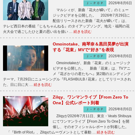
2026年8月6日
Ｊ－ＰＯＰ
マルシィが、新曲「花火が瞬いて」のミュー
ジックビデオを公開した。 2026年7月29日に
配信リリースされた新曲「花火が瞬いて」は、
テレビ西日本の番組『じもちゃんねる』のタイアップソング。地元・福岡の花
火大会で過ごしたひと夏の思い出を描い …
続きを読む
Omoinotake、南琴奈＆黒田昊夢が出演
する「花束」MVで“好き”を表現
2026年8月6日
Ｊ－ＰＯＰ
Omoinotakeが、新曲「花束」のミュージック
ビデオを公開した。 新曲「花束」は、TVアニ
メ『花ざかりの君たちへ』第2期のエンディング
テーマ。7月29日にニューシングル『FLASHBULB / 花束』としてリリースされ
た、日に日に大 …
続きを読む
Zilqy、ワンマンライブ【From Zero To
One】公式レポート到着
2026年8月6日
Ｊ－ＰＯＰ
Zilqyが2026年7月11日、東京・Veats Shibuya
にてワンマンライブ【From Zero To One】を開
催し、そのオフィシャルレポートが到着した。
「『Birth of Riot』、Zilqyのムーヴメントとして暴動 …
続きを読む