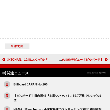
米津玄師
#KTCHAN、10/8にシングル「ホントウノコト。」配信リリース決定＆ZIP-FMでコーナーレギュラーがスタート
【ビルボード】米津玄師「IRIS OUT」3.5万DL超でDLソング堂々の首位デビュー
関連ニュース
RELATED NEWS
Billboard JAPAN Hot100
【ビルボード】日向坂46『お願いバッハ！』52.7万枚でシングル1
位
HANA「Blue Jeans」今年度最速でストリーミング累計1億回再生