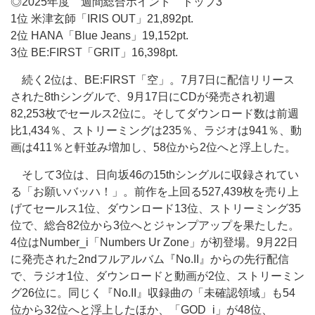
◎2025年度 週間総合ポイント トップ3
1位 米津玄師「IRIS OUT」21,892pt.
2位 HANA「Blue Jeans」19,152pt.
3位 BE:FIRST「GRIT」16,398pt.
続く2位は、BE:FIRST「空」。7月7日に配信リリース
された8thシングルで、9月17日にCDが発売され初週
82,253枚でセールス2位に。そしてダウンロード数は前週
比1,434％、ストリーミングは235％、ラジオは941％、動
画は411％と軒並み増加し、58位から2位へと浮上した。
そして3位は、日向坂46の15thシングルに収録されてい
る「お願いバッハ！」。前作を上回る527,439枚を売り上
げてセールス1位、ダウンロード13位、ストリーミング35
位で、総合82位から3位へとジャンプアップを果たした。
4位はNumber_i「Numbers Ur Zone」が初登場。9月22日
に発売された2ndフルアルバム『No.II』からの先行配信
で、ラジオ1位、ダウンロードと動画が2位、ストリーミン
グ26位に。同じく『No.II』収録曲の「未確認領域」も54
位から32位へと浮上したほか、「GOD_i」が48位、