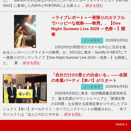
た。 BMSG×ちゃんみなが手がけたガールズグループオーディション【No No
Girls】に参加したASHAとKOKONAによる新ユニ …
続きを読む
＜ライブレポート＞一夜限りのカラフル
でハッピーな祝祭――映秀。、【One
Night Summer Live 2026 ～色祭～】開
催
2026年8月9日
Ｊ－ＰＯＰ
10代20代の同世代リスナーを中心に注目を集
めるシンガーソングライターの映秀。が、8月1日に東京・Spotify O-WESTにて
一夜限りのワンマンライブ【One Night Summer Live 2026 ～色祭～】を開催し
た。 夏 …
続きを読む
「自分だけの1冊との出会いを」――全国
の本屋パーティ【本パ】がスタート
2026年8月9日
Ｊ－ＰＯＰ
2026年8月8日に東京・紀伊國屋書店新宿本店
で、森永乳業のマウントレーニアと「新潮文庫
の100冊」を企画する新潮文庫がコラボしたプロ
ジェクト【本パ】オールナイト・オープニングイベントが開催された。 本プ
ロジェクトは「ほんとのひとやすみ …
続きを読む
more »