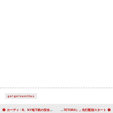
go!go!vanillas
カーディ・B、NY地下鉄の安全アナウンスをユーモラスに担当
SIX LOUNGE、10/1リリースニューEP『燦燦』より「おどるらいおん feat. 上野羽有音（TETORA）」先行配信スタート