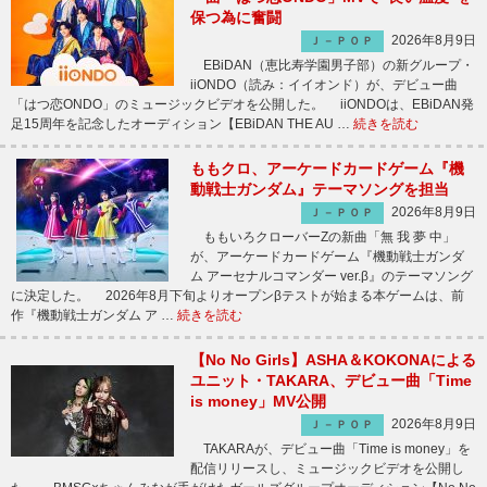
保つ為に奮闘
2026年8月9日
Ｊ－ＰＯＰ
EBiDAN（恵比寿学園男子部）の新グループ・
iiONDO（読み：イイオンド）が、デビュー曲
「はつ恋ONDO」のミュージックビデオを公開した。 iiONDOは、EBiDAN発
足15周年を記念したオーディション【EBiDAN THE AU …
続きを読む
ももクロ、アーケードカードゲーム『機
動戦士ガンダム』テーマソングを担当
2026年8月9日
Ｊ－ＰＯＰ
ももいろクローバーZの新曲「無 我 夢 中」
が、アーケードカードゲーム『機動戦士ガンダ
ム アーセナルコマンダー ver.β』のテーマソング
に決定した。 2026年8月下旬よりオープンβテストが始まる本ゲームは、前
作『機動戦士ガンダム ア …
続きを読む
【No No Girls】ASHA＆KOKONAによる
ユニット・TAKARA、デビュー曲「Time
is money」MV公開
2026年8月9日
Ｊ－ＰＯＰ
TAKARAが、デビュー曲「Time is money」を
配信リリースし、ミュージックビデオを公開し