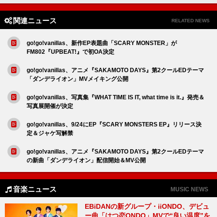
関連ニュース
RELATED NEWS
go!go!vanillas、新作EP表題曲「SCARY MONSTER」が
FM802『UPBEAT!』で初OA決定
go!go!vanillas、アニメ『SAKAMOTO DAYS』第2クールEDテーマ
「ダンデライオン」MVメイキング公開
go!go!vanillas、写真集『WHAT TIME IS IT, what time is it.』発売＆
写真展開催が決定
go!go!vanillas、9/24にEP『SCARY MONSTERS EP』リリース決
定＆ジャケ写解禁
go!go!vanillas、アニメ『SAKAMOTO DAYS』第2クールEDテーマ
の新曲「ダンデライオン」配信開始＆MV公開
音楽ニュース
MUSIC NEWS
EBiDANの新グループ・iiONDO、デビュ
ー曲「はつ恋ONDO」MVで“良い温度”を