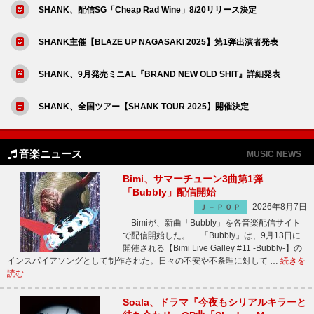
SHANK、配信SG「Cheap Rad Wine」8/20リリース決定
SHANK主催【BLAZE UP NAGASAKI 2025】第1弾出演者発表
SHANK、9月発売ミニAL『BRAND NEW OLD SHIT』詳細発表
SHANK、全国ツアー【SHANK TOUR 2025】開催決定
音楽ニュース
MUSIC NEWS
Bimi、サマーチューン3曲第1弾
「Bubbly」配信開始
2026年8月7日
Ｊ－ＰＯＰ
Bimiが、新曲「Bubbly」を各音楽配信サイト
で配信開始した。 「Bubbly」は、9月13日に
開催される【Bimi Live Galley #11 -Bubbly-】の
インスパイアソングとして制作された。日々の不安や不条理に対して …
続きを
読む
Soala、ドラマ『今夜もシリアルキラーと