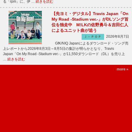
る「rpm」に、伊 …
続きを読む
【先ヨミ・デジタル】Travis Japan「On
My Road -Stadium ver.-」がDLソング首
位を独走中 M!LKの佐野勇斗＆吉田仁人
によるユニット曲が追う
2026年8月7日
Ｊ－ＰＯＰ
GfK/NIQ Japanによるダウンロード・ソング売
上レポートから2026年8月3日～8月5日の集計が明らかとなり、Travis
Japan「On My Road -Stadium ver.-」が11,550ダウンロード（DL）を売り上
…
続きを読む
more »