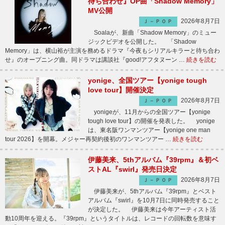
待ち合わせ』OP曲「Shadow Memory」
MV公開
2026年8月7日
Ｊ－ＰＯＰ
Soalaが、新曲「Shadow Memory」のミュー
ジックビデオを公開した。 「Shadow
Memory」は、横山裕が主演を務めるドラマ『今夜もシリアルキラーと待ち合わ
せ』のオープニング曲。同ドラマは講談社『good!アフタヌーン …
続きを読む
yonige、全国ツアー【yonige tough
love tour】開催決定
2026年8月7日
Ｊ－ＰＯＰ
yonigeが、11月からの全国ツアー【yonige
tough love tour】の開催を発表した。 yonige
は、東名阪ワンマンツアー【yonige one man
tour 2026】を開幕。メジャー再契約後初のワンマンツアー …
続きを読む
伊藤美来、5thアルバム『39rpm』＆初ベ
ストAL『swirl』発売日決定
2026年8月7日
Ｊ－ＰＯＰ
伊藤美来が、5thアルバム『39rpm』とベスト
アルバム『swirl』を10月7日に同時発売すること
が決定した。 伊藤美来は今年アーティスト活
動10周年を迎える。『39rpm』というタイトルは、レコードの回転数を意味す