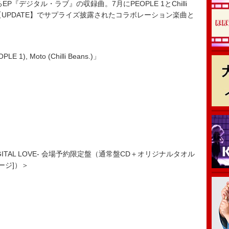
『デジタル・ラブ』の収録曲。7月にPEOPLE 1とChilli
ト【UPDATE】でサプライズ披露されたコラボレーション楽曲と
E 1), Moto (Chilli Beans.)」
II -DIGITAL LOVE- 会場予約限定盤（通常盤CD＋オリジナルタオル
ージ]）＞