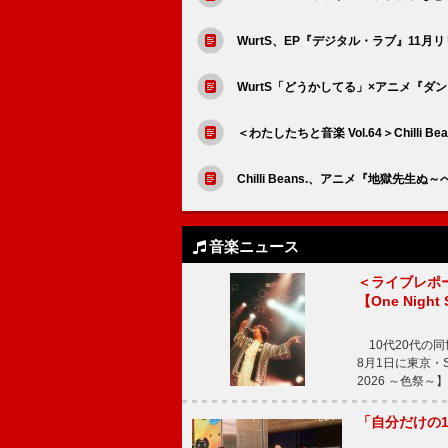
WurtS、EP『デジタル・ラブ』11月
WurtS「どうかしてる」×アニメ『ダ
＜わたしたちと音楽 Vol.64＞Chill
Chilli Beans.、アニメ『地獄先
音楽ニュース
＜ライブレポ
【One Night
10代20代の
8月1日に東京・Sp
2026 ～色祭
「自分だけの