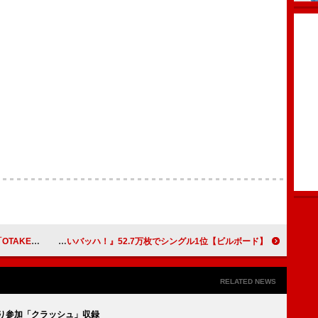
」書き下ろし
【ビルボード】日向坂46『お願いバッハ！』52.7万枚でシングル1位
RELATED NEWS
とり参加「クラッシュ」収録