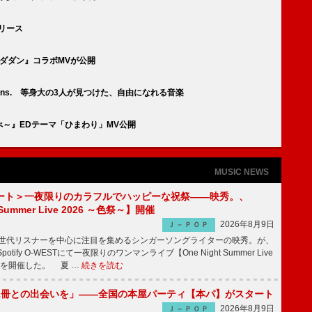
リリース
ンダダン』コラボMVが公開
i Beans. 等身大の3人が見つけた、自由になれる音楽
生ぬ～べ～』EDテーマ「ひまわり」MV公開
MUSIC NEWS
ート＞一夜限りのカラフルでハッピーな祝祭――映秀。、
 Summer Live 2026 ～色祭～】開催
2026年8月9日
Ｊ－ＰＯＰ
同世代リスナーを中心に注目を集めるシンガーソングライターの映秀。が、
otify O-WESTにて一夜限りのワンマンライブ【One Night Summer Live
～】を開催した。 夏 …
続きを読む
1冊との出会いを」――全国の本屋パーティ【本パ】がスタート
2026年8月9日
Ｊ－ＰＯＰ