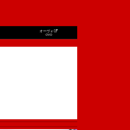
オーヴォ
OVO