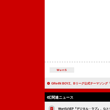
WurtS
GRe4N BOYZ、Bリーグ公式テーマソング「OTAKEBI
関連ニュース
WurtSのEP『デジタル・ラブ』、な