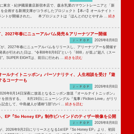
8日に東京・紀伊國屋書店新宿本店で、森永乳業のマウントレーニアと「新
冊」を企画する新潮文庫がコラボしたプロジェクト【本パ】オールナイト・
ベントが開催された。 本プロジェクトは「ほんとのひとやすみ …
続き
IGHT、2027年春にニューアルバム発売＆アリーナツアー開催
2026年8月8日
Ｊ－ＰＯＰ
GHTが、2027年春にニューアルバムをリリースし、アリーナツアーを開催す
表が行われた日は、“令和8年8月8日”という「888」が並ぶ“超八（スー
。SUPER EIGHTは、前日に行われ …
続きを読む
オールナイトニッポン』パーソナリティ、人生相談を受け『遊
するコーナーも
2026年8月8日
Ｊ－ＰＯＰ
026年8月14日深夜に放送となるニッポン放送『オールナイトニッポン』
担当する。 8月19日にニューシングル『鬼事 / Fiction Love』がリリ
記念して、中島健人が通称“1部”のパ …
続きを読む
rince、EP『So Honey EP』制作ビハインドのティザー映像を公開
2026年8月8日
Ｊ－ＰＯＰ
nceが、2026年9月2日にリリースとなる1st EP『So Honey EP』より、初回