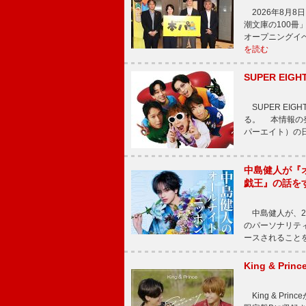
2026年8月
潮文庫の100
オープニングイ
を読む
SUPER E
SUPER EI
る。 本情報の発
パーエイト）の日”
中島健人が『
戯王』の話を
中島健人が、2
のパーソナリティを
ースされることを
King & P
King & Pri