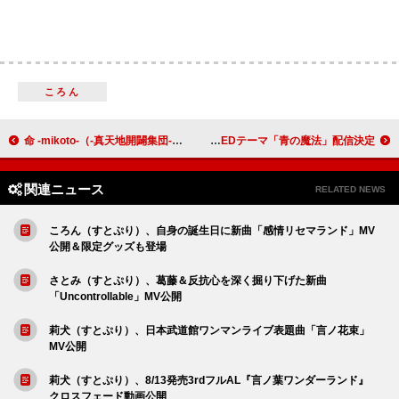
ころん
命 -mikoto-（-真天地開闢集団-ジグザグ）×川島だりあ（FEEL SO BAD）、TVアニメ『地獄先生ぬ～べ～』令和＆平成OPテーマをコラボ歌唱
チョーキューメイ、TVアニメ『青のオーケストラ』第2期EDテーマ「青の魔法」配信決定
関連ニュース
RELATED NEWS
ころん（すとぷり）、自身の誕生日に新曲「感情リセマランド」MV
公開＆限定グッズも登場
さとみ（すとぷり）、葛藤＆反抗心を深く掘り下げた新曲
「Uncontrollable」MV公開
莉犬（すとぷり）、日本武道館ワンマンライブ表題曲「言ノ花束」
MV公開
莉犬（すとぷり）、8/13発売3rdフルAL『言ノ葉ワンダーランド』
クロスフェード動画公開