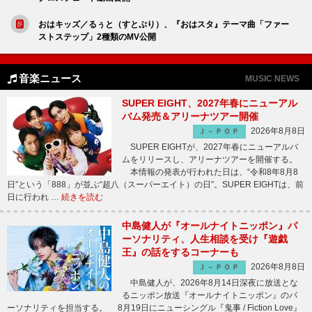
おはキッズ／るぅと（すとぷり）、『おはスタ』テーマ曲「ファー
ストステップ」2種類のMV公開
音楽ニュース
MUSIC NEWS
SUPER EIGHT、2027年春にニューアル
バム発売＆アリーナツアー開催
2026年8月8日
Ｊ－ＰＯＰ
SUPER EIGHTが、2027年春にニューアルバ
ムをリリースし、アリーナツアーを開催する。
本情報の発表が行われた日は、“令和8年8月8
日”という「888」が並ぶ“超八（スーパーエイト）の日”。SUPER EIGHTは、前
日に行われ …
続きを読む
中島健人が『オールナイトニッポン』パ
ーソナリティ、人生相談を受け『遊戯
王』の話をするコーナーも
2026年8月8日
Ｊ－ＰＯＰ
中島健人が、2026年8月14日深夜に放送とな
るニッポン放送『オールナイトニッポン』のパ
ーソナリティを担当する。 8月19日にニューシングル『鬼事 / Fiction Love』