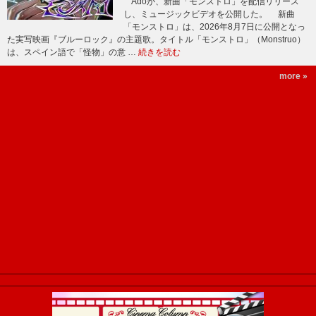
Adoが、新曲「モンストロ」を配信リリース
し、ミュージックビデオを公開した。 新曲
「モンストロ」は、2026年8月7日に公開となっ
た実写映画『ブルーロック』の主題歌。タイトル「モンストロ」（Monstruo）
は、スペイン語で「怪物」の意 …
続きを読む
more »