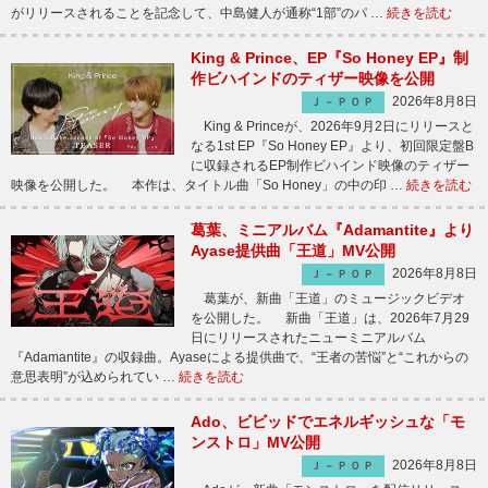
がリリースされることを記念して、中島健人が通称“1部”のパ …
続きを読む
King & Prince、EP『So Honey EP』制
作ビハインドのティザー映像を公開
2026年8月8日
Ｊ－ＰＯＰ
King & Princeが、2026年9月2日にリリースと
なる1st EP『So Honey EP』より、初回限定盤B
に収録されるEP制作ビハインド映像のティザー
映像を公開した。 本作は、タイトル曲「So Honey」の中の印 …
続きを読む
葛葉、ミニアルバム『Adamantite』より
Ayase提供曲「王道」MV公開
2026年8月8日
Ｊ－ＰＯＰ
葛葉が、新曲「王道」のミュージックビデオ
を公開した。 新曲「王道」は、2026年7月29
日にリリースされたニューミニアルバム
『Adamantite』の収録曲。Ayaseによる提供曲で、“王者の苦悩”と“これからの
意思表明”が込められてい …
続きを読む
Ado、ビビッドでエネルギッシュな「モ
ンストロ」MV公開
2026年8月8日
Ｊ－ＰＯＰ