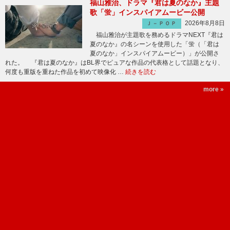
福山雅治、ドラマ『君は夏のなか』主題
歌「蛍」インスパイアムービー公開
2026年8月8日
Ｊ－ＰＯＰ
福山雅治が主題歌を務めるドラマNEXT『君は
夏のなか』の名シーンを使用した「蛍（「君は
夏のなか」インスパイアムービー）」が公開さ
れた。 『君は夏のなか』はBL界でピュアな作品の代表格として話題となり、
何度も重版を重ねた作品を初めて映像化 …
続きを読む
more »