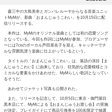
森三中の大島美幸とガンバレルーヤからなる音楽ユニッ
トMyMが、新曲「おまんじゅうこわい」を10月15日に配
信リリースする。
本作は、MyMのオリジナル楽曲としては初の恋愛ソング
となっている。今回も作詞にはMyMが参加。プロデューサ
ーには7coのボーカル芦田菜名子を迎え、キャッチーでチ
ルな雰囲気漂う楽曲に仕上がっているという。
タイトルの「おまんじゅうこわい」は、落語の演目【ま
んじゅうこわい】に由来しており、狂気的な恋愛模様とコ
ミカルな要素をかけあわせた、MyMらしい歌詞となってい
るそうだ。
あわせてジャケット写真も公開された。
また、リリースを記念して、10月5日に東京・御門屋目
黒本店にて、MyMによる【おまんじゅうお渡し会】の実施
が決定。プレイガイドにて商品引換券を100名限定で抽選