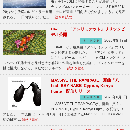
虫』を9月30日に発売することが決定した。
今シングルのフォーメーションは、8月9日25時
20分から放送のレギュラー番組、テレビ東京『日向坂で会いましょう』で発表
される。 日向坂46はデビュ …
続きを読む
Da-iCE、「アンリミテッド」リリックビ
デオ公開
2026年8月8日
Ｊ－ＰＯＰ
Da-iCEが、最新曲「アンリミテッド」のリリ
ックビデオを公開した。 「アンリミテッド」
はキリンビール「のどごし」のCMソングで、メ
ンバーの工藤大輝と花村想太が作詞・作曲を担当した楽曲。ブレイクビーツを
軸に構成しながら、サビではフルバン …
続きを読む
MA55IVE THE RAMPAGE、新曲「八
feat. BBY NABE, Cyprus, Kenya
Fujita」配信リリース
2026年8月8日
Ｊ－ＰＯＰ
MA55IVE THE RAMPAGEが、新曲「八 feat.
BBY NABE, Cyprus, Kenya Fujita」を配信リリー
スした。 本楽曲は、2026年6月10日に開催されたMA55IVE THE RAMPAGE
初の日本 …
続きを読む