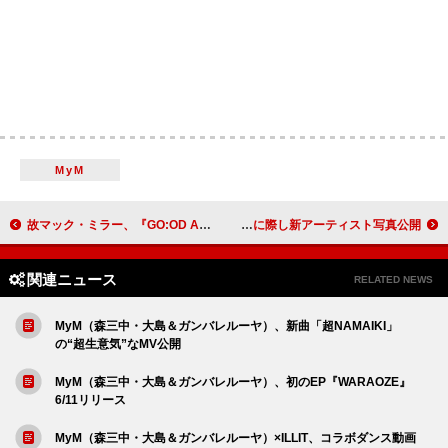
MyM
故マック・ミラー、『GO:OD AM』10周年を記念したショート・フィルム公開
米津玄師×宇多田ヒカル、「JANE DOE」リリースに際し新アーティスト写真公開
関連ニュース
RELATED NEWS
MyM（森三中・大島＆ガンバレルーヤ）、新曲「超NAMAIKI」
の“超生意気”なMV公開
MyM（森三中・大島＆ガンバレルーヤ）、初のEP『WARAOZE』
6/11リリース
MyM（森三中・大島＆ガンバレルーヤ）×ILLIT、コラボダンス動画