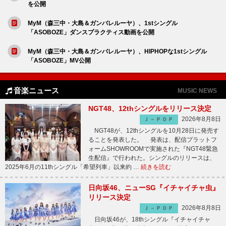
を公開
MyM（森三中・大島＆ガンバレルーヤ）、1stシングル
「ASOBOZE」ダンスプラクティス動画を公開
MyM（森三中・大島＆ガンバレルーヤ）、HIPHOPな1stシングル
「ASOBOZE」MV公開
音楽ニュース
MUSIC NEWS
NGT48、12thシングルをリリース決定
2026年8月8日
Ｊ－ＰＯＰ
NGT48が、12thシングルを10月28日に発売す
ることを発表した。 発表は、配信プラットフ
ォームSHOWROOMで実施された『NGT48緊急
生配信』で行われた。シングルのリリースは、
2025年6月の11thシングル「希望列車」以来約 …
続きを読む
日向坂46、ニューSG『イチャイチャ虫』
リリース決定
2026年8月8日
Ｊ－ＰＯＰ
日向坂46が、18thシングル『イチャイチャ