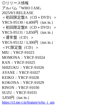
◎リリース情報
アルバム『WHO I AM』
2025/9/3 RELEASE
＜初回限定盤A（CD＋DVD）＞
YRCS-95130 / 4,400円（tax in.）
＜初回限定盤B（CD＋DVD）＞
YRCS-95131 / 3,850円（tax in.）
＜通常盤（CD）＞
YRCS-95132 / 3,300円（tax in.）
＜FC限定盤（CD）＞
MIU：YRCF-91023
MOMONA：YRCF-91024
RAN：YRCF-91025
SHIZUKU：YRCF-91026
AYANE：YRCF-91027
KEIKO：YRCF-91028
KOKONA：YRCF-91029
RINON：YRCF-91030
SUZU：YRCF-91031
3,850円（tax in.）
https://cf.me-i.jp/feature/who_i_am