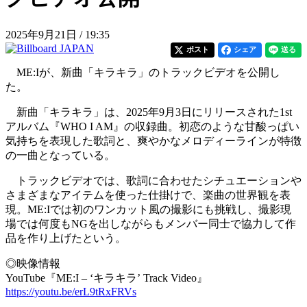
2025年9月21日 / 19:35
ポスト
シェア
送る
ME:Iが、新曲「キラキラ」のトラックビデオを公開し
た。
新曲「キラキラ」は、2025年9月3日にリリースされた1st
アルバム『WHO I AM』の収録曲。初恋のような甘酸っぱい
気持ちを表現した歌詞と、爽やかなメロディーラインが特徴
の一曲となっている。
トラックビデオでは、歌詞に合わせたシチュエーションや
さまざまなアイテムを使った仕掛けで、楽曲の世界観を表
現。ME:Iでは初のワンカット風の撮影にも挑戦し、撮影現
場では何度もNGを出しながらもメンバー同士で協力して作
品を作り上げたという。
◎映像情報
YouTube『ME:I – ‘キラキラ’ Track Video』
https://youtu.be/erL9tRxFRVs