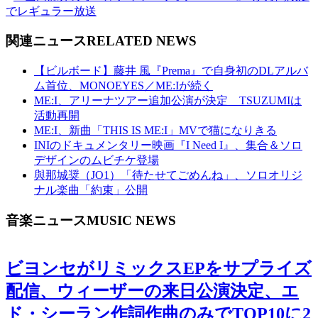
でレギュラー放送
関連ニュース
RELATED NEWS
【ビルボード】藤井 風『Prema』で自身初のDLアルバ
ム首位、MONOEYES／ME:Iが続く
ME:I、アリーナツアー追加公演が決定 TSUZUMIは
活動再開
ME:I、新曲「THIS IS ME:I」MVで猫になりきる
INIのドキュメンタリー映画『I Need I』、集合＆ソロ
デザインのムビチケ登場
與那城奨（JO1）「待たせてごめんね」、ソロオリジ
ナル楽曲「約束」公開
音楽ニュース
MUSIC NEWS
ビヨンセがリミックスEPをサプライズ
配信、ウィーザーの来日公演決定、エ
ド・シーラン作詞作曲のみでTOP10に2