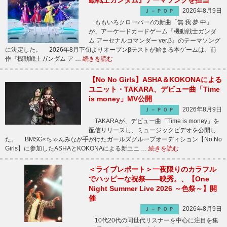
動戦士ガンダム』テーマソングを担当
2026年8月9日
Ｊ－ＰＯＰ
ももいろクローバーZの新曲「無 我 夢 中」
が、アーケードカードゲーム『機動戦士ガンダ
ム アーセナルコマンダー ver.β』のテーマソング
に決定した。 2026年8月下旬よりオープンβテストが始まる本ゲームは、前
作『機動戦士ガンダム ア …
続きを読む
【No No Girls】ASHA＆KOKONAによる
ユニット・TAKARA、デビュー曲「Time
is money」MV公開
2026年8月9日
Ｊ－ＰＯＰ
TAKARAが、デビュー曲「Time is money」を
配信リリースし、ミュージックビデオを公開し
た。 BMSG×ちゃんみなが手がけたガールズグループオーディション【No No
Girls】に参加したASHAとKOKONAによる新ユニ …
続きを読む
＜ライブレポート＞一夜限りのカラフル
でハッピーな祝祭――映秀。、【One
Night Summer Live 2026 ～色祭～】開
催
2026年8月9日
Ｊ－ＰＯＰ
10代20代の同世代リスナーを中心に注目を集