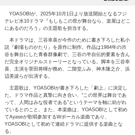
YOASOBIが、2025年10月1日より放送開始となるフジ
テレビ水10ドラマ『もしもこの世が舞台なら、楽屋はどこ
にあるのだろう』の主題歌を担当する。
本ドラマは、三谷幸喜が今作のために書き下ろした私小
説『劇場ものがたり』を原作に制作。作品は1984年の渋
谷を舞台にした青春群像劇で、三谷の半自伝的要素を含ん
だ完全オリジナルストーリーとなっている。脚本を三谷幸
喜、主演を菅田将暉が務め、二階堂ふみ、神木隆之介、浜
辺美波らが出演する。
主題歌は、YOASOBIが書き下ろした「劇上」に決定し
た。ドラマ作品と真摯に向き合い、“この世界は舞台であ
って、人間はみな役者である”というテーマを軸に紡がれ
ているとのこと。また、本楽曲は、YOASOBIとして初め
てAyaseが歌唱参加するWボーカル楽曲であり、
YOASOBIとして初めて連続ドラマに提供する楽曲とな
る。