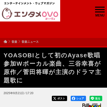
MENU
音楽
音楽ニュース
YOASOBIとして初のAyase歌唱
参加Wボーカル楽曲、三谷幸喜が
原作／菅田将暉が主演のドラマ主
題歌に
2025年9月21日 / 17:20
ポスト
シェア
送る