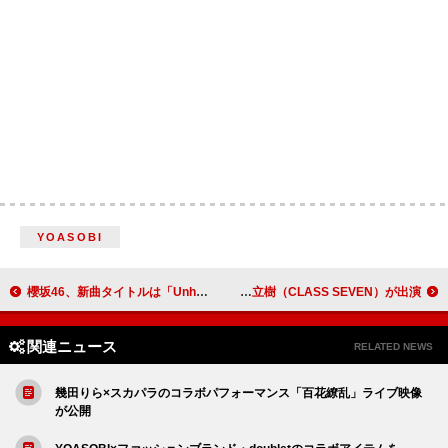
YOASOBI
櫻坂46、新曲タイトルは「Unhappy birthday構文」
Funky Diamond 18（錦織一清×パパイヤ鈴木）新曲MV、大東立樹（CLASS SEVEN）が出演
関連ニュース
RELATED NEWS
幾田りら×スカパラのコラボパフォーマンス「百花繚乱」ライブ映像
が公開