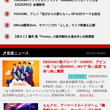
YOASOBI×ファッションブランド・doubletのコラボアイテムを
【ZOZOFES】会場販売
YOASOBI、アニメ『花ざかりの君たちへ』OP＆EDテーマを担当
Official髭男dism、サマソニでの「らしさ」ライブ映像を公開
【深ヨミ】藤井 風『Prema』の販売動向を過去作と比較調査
音楽ニュース
MUSIC NEWS
EBiDANの新グループ・iiONDO、デビュ
ー曲「はつ恋ONDO」MVで“良い温度”を
保つ為に奮闘
2026年8月9日
Ｊ－ＰＯＰ
EBiDAN（恵比寿学園男子部）の新グループ・
iiONDO（読み：イイオンド）が、デビュー曲
「はつ恋ONDO」のミュージックビデオを公開した。 iiONDOは、EBiDAN発
足15周年を記念したオーディション【EBiDAN THE AU …
続きを読む
ももクロ、アーケードカードゲーム『機