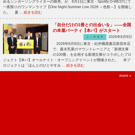
めるシンガーソングライターの映秀。が、8月1日に東京・Spotify O-WESTにて
一夜限りのワンマンライブ【One Night Summer Live 2026 ～色祭～】を開催し
た。 夏 …
続きを読む
「自分だけの1冊との出会いを」――全国
の本屋パーティ【本パ】がスタート
2026年8月9日
Ｊ－ＰＯＰ
2026年8月8日に東京・紀伊國屋書店新宿本店
で、森永乳業のマウントレーニアと「新潮文庫
の100冊」を企画する新潮文庫がコラボしたプロ
ジェクト【本パ】オールナイト・オープニングイベントが開催された。 本プ
ロジェクトは「ほんとのひとやすみ …
続きを読む
more »