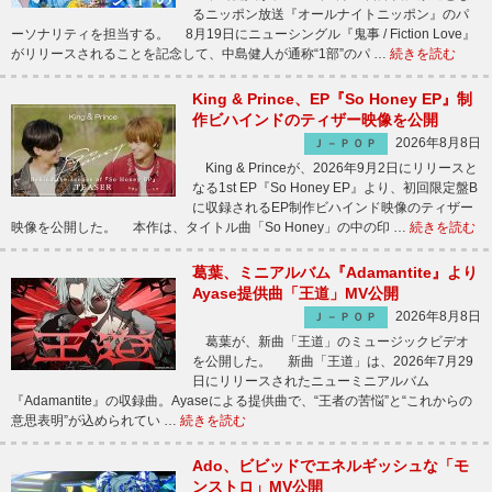
るニッポン放送『オールナイトニッポン』のパ
ーソナリティを担当する。 8月19日にニューシングル『鬼事 / Fiction Love』
がリリースされることを記念して、中島健人が通称“1部”のパ …
続きを読む
King & Prince、EP『So Honey EP』制
作ビハインドのティザー映像を公開
2026年8月8日
Ｊ－ＰＯＰ
King & Princeが、2026年9月2日にリリースと
なる1st EP『So Honey EP』より、初回限定盤B
に収録されるEP制作ビハインド映像のティザー
映像を公開した。 本作は、タイトル曲「So Honey」の中の印 …
続きを読む
葛葉、ミニアルバム『Adamantite』より
Ayase提供曲「王道」MV公開
2026年8月8日
Ｊ－ＰＯＰ
葛葉が、新曲「王道」のミュージックビデオ
を公開した。 新曲「王道」は、2026年7月29
日にリリースされたニューミニアルバム
『Adamantite』の収録曲。Ayaseによる提供曲で、“王者の苦悩”と“これからの
意思表明”が込められてい …
続きを読む
Ado、ビビッドでエネルギッシュな「モ
ンストロ」MV公開