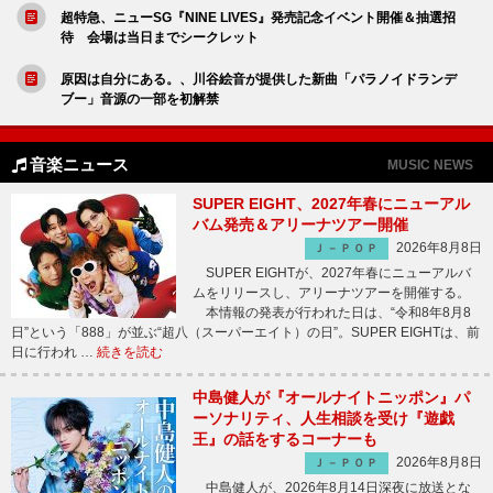
超特急、ニューSG『NINE LIVES』発売記念イベント開催＆抽選招
待 会場は当日までシークレット
原因は自分にある。、川谷絵音が提供した新曲「パラノイドランデ
ブー」音源の一部を初解禁
音楽ニュース
MUSIC NEWS
SUPER EIGHT、2027年春にニューアル
バム発売＆アリーナツアー開催
2026年8月8日
Ｊ－ＰＯＰ
SUPER EIGHTが、2027年春にニューアルバ
ムをリリースし、アリーナツアーを開催する。
本情報の発表が行われた日は、“令和8年8月8
日”という「888」が並ぶ“超八（スーパーエイト）の日”。SUPER EIGHTは、前
日に行われ …
続きを読む
中島健人が『オールナイトニッポン』パ
ーソナリティ、人生相談を受け『遊戯
王』の話をするコーナーも
2026年8月8日
Ｊ－ＰＯＰ
中島健人が、2026年8月14日深夜に放送とな