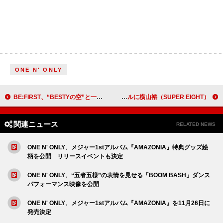
ONE N' ONLY
BE:FIRST、“BESTYの空”と一緒に「空」歌唱
渋谷すばる、新曲「Su」のゲストボーカルに横山裕（SUPER EIGHT）
関連ニュース
RELATED NEWS
ONE N' ONLY、メジャー1stアルバム『AMAZONIA』特典グッズ絵
柄を公開 リリースイベントも決定
ONE N' ONLY、“五者五様”の表情を見せる「BOOM BASH」ダンス
パフォーマンス映像を公開
ONE N' ONLY、メジャー1stアルバム『AMAZONIA』を11月26日に
発売決定