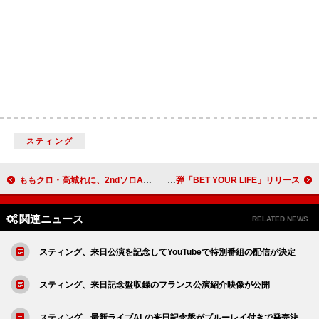
スティング
ももクロ・高城れに、2ndソロAL『OTOGIMASHOU』新曲「おとぎましょう」MV公開
ONE OR EIGHT、挑戦のアンセム第2弾「BET YOUR LIFE」リリース
関連ニュース
RELATED NEWS
スティング、来日公演を記念してYouTubeで特別番組の配信が決定
スティング、来日記念盤収録のフランス公演紹介映像が公開
スティング、最新ライブALの来日記念盤がブルーレイ付きで発売決