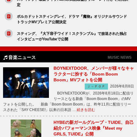
定
ポルカドットスティングレイ、ドラマ『魔物』オリジナルサウンド
トラックMVプレミア公開決定
スティング、『大下容子ワイド！スクランブル』で放送された独占
インタビューがYouTubeで公開
音楽ニュース
MUSIC NEWS
BOYNEXTDOOR、メンバーが様々なキャ
ラクターに扮する「Boom Boom
Boom」MVフォトを公開
2026年8月8日
Ｊ－ＰＯＰ
BOYNEXTDOORが、2026年8月18日に配信リ
リースとなる新曲「Boom Boom Boom」のMV
フォトを公開した。 新曲「Boom Boom Boom」は、昨年11月に配信リリー
スされた「SAY CHEESE!」以来の日本語 …
続きを読む
HYBEの新ガールグループ・TUIDE、自己
紹介パフォーマンス映像『Meet my
GRLS, TUIDE』公開