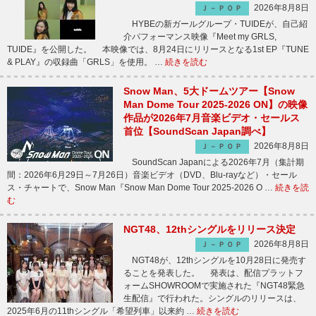
2026年8月8日
Ｊ－ＰＯＰ
HYBEの新ガールグループ・TUIDEが、自己紹
介パフォーマンス映像『Meet my GRLS,
TUIDE』を公開した。 本映像では、8月24日にリリースとなる1st EP『TUNE
& PLAY』の収録曲「GRLS」を使用。 …
続きを読む
Snow Man、5大ドームツアー【Snow
Man Dome Tour 2025-2026 ON】の映像
作品が2026年7月音楽ビデオ・セールス
首位【SoundScan Japan調べ】
2026年8月8日
Ｊ－ＰＯＰ
SoundScan Japanによる2026年7月（集計期
間：2026年6月29日～7月26日）音楽ビデオ（DVD、Blu-rayなど）・セール
ス・チャートで、Snow Man『Snow Man Dome Tour 2025-2026 O …
続きを読
む
NGT48、12thシングルをリリース決定
2026年8月8日
Ｊ－ＰＯＰ
NGT48が、12thシングルを10月28日に発売す
ることを発表した。 発表は、配信プラットフ
ォームSHOWROOMで実施された『NGT48緊急
生配信』で行われた。シングルのリリースは、
2025年6月の11thシングル「希望列車」以来約 …
続きを読む