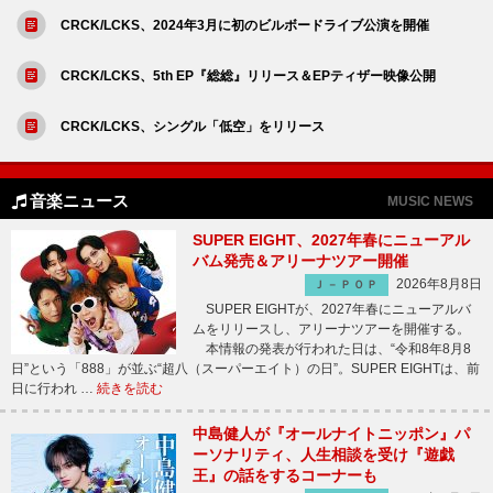
CRCK/LCKS、2024年3月に初のビルボードライブ公演を開催
CRCK/LCKS、5th EP『総総』リリース＆EPティザー映像公開
CRCK/LCKS、シングル「低空」をリリース
音楽ニュース
MUSIC NEWS
SUPER EIGHT、2027年春にニューアル
バム発売＆アリーナツアー開催
2026年8月8日
Ｊ－ＰＯＰ
SUPER EIGHTが、2027年春にニューアルバ
ムをリリースし、アリーナツアーを開催する。
本情報の発表が行われた日は、“令和8年8月8
日”という「888」が並ぶ“超八（スーパーエイト）の日”。SUPER EIGHTは、前
日に行われ …
続きを読む
中島健人が『オールナイトニッポン』パ
ーソナリティ、人生相談を受け『遊戯
王』の話をするコーナーも