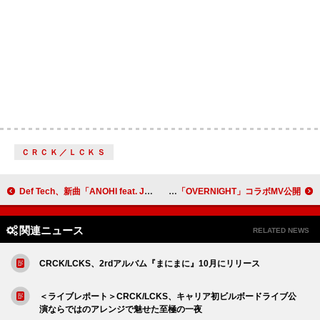
ＣＲＣＫ／ＬＣＫＳ
Def Tech、新曲「ANOHI feat. JESSE」MV公開
THE ORAL CIGARETTES、アニメ『桃源暗鬼』OP主題歌「OVERNIGHT」コラボMV公開
関連ニュース
RELATED NEWS
CRCK/LCKS、2rdアルバム『まにまに』10月にリリース
＜ライブレポート＞CRCK/LCKS、キャリア初ビルボードライブ公
演ならではのアレンジで魅せた至極の一夜