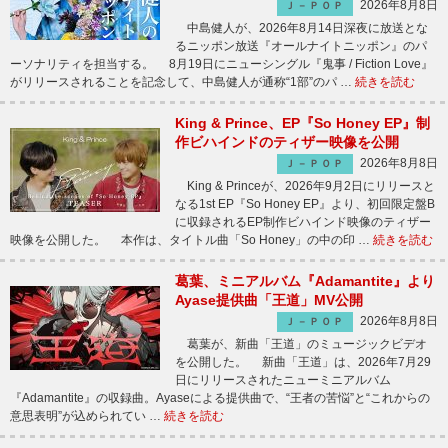
2026年8月8日
Ｊ－ＰＯＰ
中島健人が、2026年8月14日深夜に放送とな
るニッポン放送『オールナイトニッポン』のパ
ーソナリティを担当する。 8月19日にニューシングル『鬼事 / Fiction Love』
がリリースされることを記念して、中島健人が通称“1部”のパ …
続きを読む
King & Prince、EP『So Honey EP』制
作ビハインドのティザー映像を公開
2026年8月8日
Ｊ－ＰＯＰ
King & Princeが、2026年9月2日にリリースと
なる1st EP『So Honey EP』より、初回限定盤B
に収録されるEP制作ビハインド映像のティザー
映像を公開した。 本作は、タイトル曲「So Honey」の中の印 …
続きを読む
葛葉、ミニアルバム『Adamantite』より
Ayase提供曲「王道」MV公開
2026年8月8日
Ｊ－ＰＯＰ
葛葉が、新曲「王道」のミュージックビデオ
を公開した。 新曲「王道」は、2026年7月29
日にリリースされたニューミニアルバム
『Adamantite』の収録曲。Ayaseによる提供曲で、“王者の苦悩”と“これからの
意思表明”が込められてい …
続きを読む