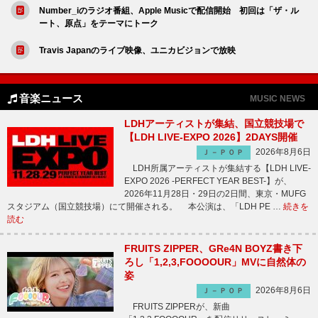
Number_iのラジオ番組、Apple Musicで配信開始 初回は「ザ・ル
ート、原点」をテーマにトーク
Travis Japanのライブ映像、ユニカビジョンで放映
音楽ニュース
MUSIC NEWS
LDHアーティストが集結、国立競技場で
【LDH LIVE-EXPO 2026】2DAYS開催
2026年8月6日
Ｊ－ＰＯＰ
LDH所属アーティストが集結する【LDH LIVE-
EXPO 2026 -PERFECT YEAR BEST-】が、
2026年11月28日・29日の2日間、東京・MUFG
スタジアム（国立競技場）にて開催される。 本公演は、「LDH PE …
続きを
読む
FRUITS ZIPPER、GRe4N BOYZ書き下
ろし「1,2,3,FOOOOUR」MVに自然体の
姿
2026年8月6日
Ｊ－ＰＯＰ
FRUITS ZIPPERが、新曲