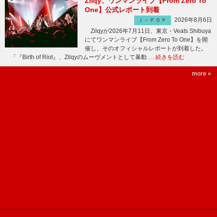
Zilqy、ワンマンライブ【From Zero To
One】公式レポート到着
2026年8月6日
Ｊ－ＰＯＰ
Zilqyが2026年7月11日、東京・Veats Shibuya
にてワンマンライブ【From Zero To One】を開
催し、そのオフィシャルレポートが到着した。
「『Birth of Riot』、Zilqyのムーヴメントとして暴動 …
続きを読む
more »