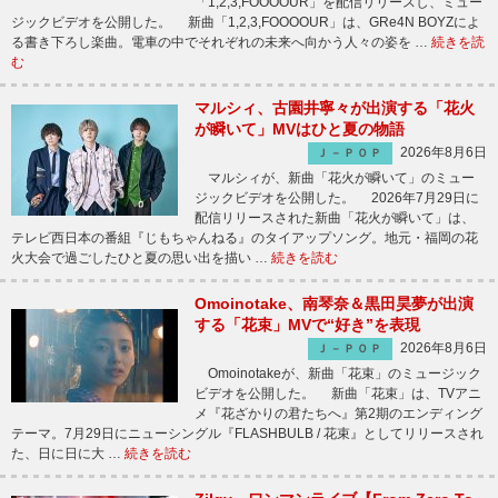
「1,2,3,FOOOOUR」を配信リリースし、ミュー
ジックビデオを公開した。 新曲「1,2,3,FOOOOUR」は、GRe4N BOYZによ
る書き下ろし楽曲。電車の中でそれぞれの未来へ向かう人々の姿を …
続きを読
む
マルシィ、古園井寧々が出演する「花火
が瞬いて」MVはひと夏の物語
2026年8月6日
Ｊ－ＰＯＰ
マルシィが、新曲「花火が瞬いて」のミュー
ジックビデオを公開した。 2026年7月29日に
配信リリースされた新曲「花火が瞬いて」は、
テレビ西日本の番組『じもちゃんねる』のタイアップソング。地元・福岡の花
火大会で過ごしたひと夏の思い出を描い …
続きを読む
Omoinotake、南琴奈＆黒田昊夢が出演
する「花束」MVで“好き”を表現
2026年8月6日
Ｊ－ＰＯＰ
Omoinotakeが、新曲「花束」のミュージック
ビデオを公開した。 新曲「花束」は、TVアニ
メ『花ざかりの君たちへ』第2期のエンディング
テーマ。7月29日にニューシングル『FLASHBULB / 花束』としてリリースされ
た、日に日に大 …
続きを読む