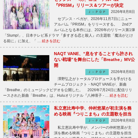
『PRISM』リリース＆ツアーが決定
2026年8月8日
Ｊ－ＰＯＰ
セブンス・ベガが、2026年11月7日にニュー
アルバム『PRISM』をリリースする。 2ndア
ルバムとなる本作には、2026年のリリース第1弾
「Slump!」、日本テレビ系ドラマ『多すぎる恋と殺人』の主題歌「魔法がとけ
る前に」に加え、「 …
続きを読む
NAQT VANE、“息をすることすら許され
ない戦場”を舞台にした「Breathe」MV公
開
2026年8月8日
Ｊ－ＰＯＰ
澤野弘之がトータルプロデュースを手がける
チームプロジェクト・NAQT VANEが、新曲
「Breathe」のミュージックビデオを公開した。 2026年7月24日に配信リリ
ースされた新曲「Breathe」は、Huluオリジナル『八神瑛子 - …
続きを読む
私立恵比寿中学、仲村悠菜が初主演を務
める映画『つりこまち』の主題歌を担当
2026年8月8日
Ｊ－ＰＯＰ
私立恵比寿中学が、メンバーの仲村悠菜が主
演を務める映画『つりこまち』の主題歌を担当