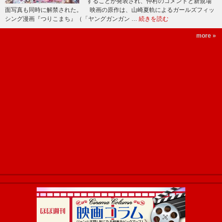
することが発表され、仲村のコメントと新規場
面写真も同時に解禁された。 映画の原作は、山崎夏軌によるガールズフィッ
シング漫画『つりこまち』（「ヤングガンガン …
続きを読む
more »