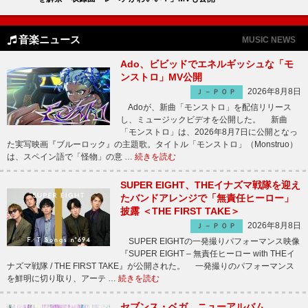
音楽ニュース
MUSIC NEWS
Ado、ビビッドでエネルギッシュな「モ
ンストロ」MV公開
2026年8月8日
Ｊ－ＰＯＰ
Adoが、新曲「モンストロ」を配信リリース
し、ミュージックビデオを公開した。 新曲
「モンストロ」は、2026年8月7日に公開となっ
た実写映画『ブルーロック』の主題歌。タイトル「モンストロ」（Monstruo）
は、スペイン語で「怪物」の意 …
続きを読む
SUPER EIGHT、THEイナズマ戦隊を迎え
たバンドアレンジで「無責任ヒーロー」
披露 ＜THE FIRST TAKE＞
2026年8月8日
Ｊ－ＰＯＰ
SUPER EIGHTの一発撮りパフォーマンス映像
『SUPER EIGHT – 無責任ヒーロー with THEイ
ナズマ戦隊 / THE FIRST TAKE』が公開された。 一発撮りのパフォーマンス
を鮮明に切り取り、アーテ …
続きを読む
セブンス・ベガ、ニューアルバム