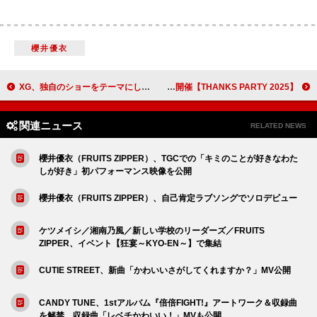
櫻井優衣
XG、独自のショーをテーマにした最新シングル「GALA」のMV公開
BRADIO、主催ライブにFIVE NEW OLD／OKAMOTO'Sが出演決定 12月開催【THANKS PARTY 2025】
関連ニュース
RELATED NEWS
櫻井優衣（FRUITS ZIPPER）、TGCでの「キミのことが好きなわた
しが好き」初パフォーマンス映像を公開
櫻井優衣（FRUITS ZIPPER）、自己肯定ラブソングでソロデビュー
ケツメイシ／湘南乃風／新しい学校のリーダーズ／FRUITS
ZIPPER、イベント【狂宴～KYO-EN～】で集結
CUTIE STREET、新曲「かわいいさがしてくれますか？」MV公開
CANDY TUNE、1stアルバム『倍倍FIGHT!』アートワーク＆収録曲
を解禁 収録曲「レベチかわいい！」MVも公開