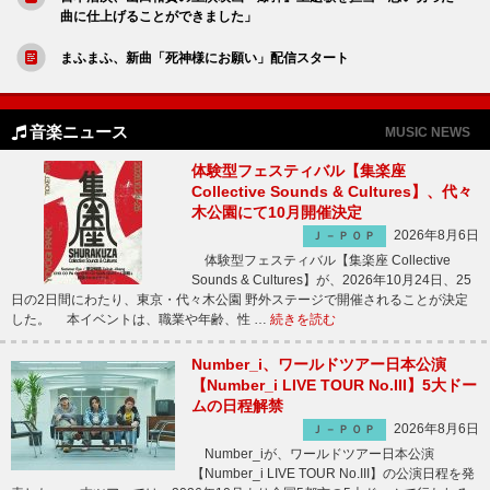
曲に仕上げることができました」
まふまふ、新曲「死神様にお願い」配信スタート
音楽ニュース
MUSIC NEWS
体験型フェスティバル【集楽座
Collective Sounds & Cultures】、代々
木公園にて10月開催決定
2026年8月6日
Ｊ－ＰＯＰ
体験型フェスティバル【集楽座 Collective
Sounds & Cultures】が、2026年10月24日、25
日の2日間にわたり、東京・代々木公園 野外ステージで開催されることが決定
した。 本イベントは、職業や年齢、性 …
続きを読む
Number_i、ワールドツアー日本公演
【Number_i LIVE TOUR No.III】5大ドー
ムの日程解禁
2026年8月6日
Ｊ－ＰＯＰ
Number_iが、ワールドツアー日本公演
【Number_i LIVE TOUR No.III】の公演日程を発