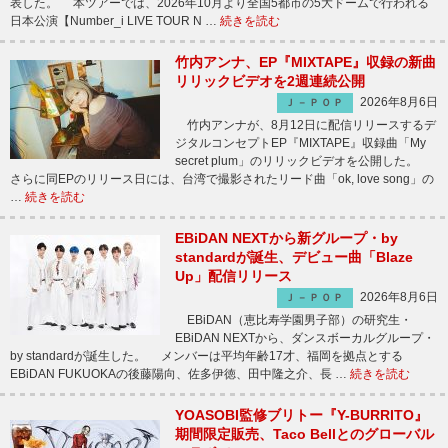
表した。 本ツアーでは、2026年10月より全国5都市の5大ドームで行われる
日本公演【Number_i LIVE TOUR N …
続きを読む
竹内アンナ、EP『MIXTAPE』収録の新曲
リリックビデオを2週連続公開
2026年8月6日
Ｊ－ＰＯＰ
竹内アンナが、8月12日に配信リリースするデ
ジタルコンセプトEP『MIXTAPE』収録曲「My
secret plum」のリリックビデオを公開した。
さらに同EPのリリース日には、台湾で撮影されたリード曲「ok, love song」の
…
続きを読む
EBiDAN NEXTから新グループ・by
standardが誕生、デビュー曲「Blaze
Up」配信リリース
2026年8月6日
Ｊ－ＰＯＰ
EBiDAN（恵比寿学園男子部）の研究生・
EBiDAN NEXTから、ダンスボーカルグループ・
by standardが誕生した。 メンバーは平均年齢17才、福岡を拠点とする
EBiDAN FUKUOKAの後藤陽向、佐多伊徳、田中隆之介、長 …
続きを読む
YOASOBI監修ブリトー『Y-BURRITO』
期間限定販売、Taco Bellとのグローバル