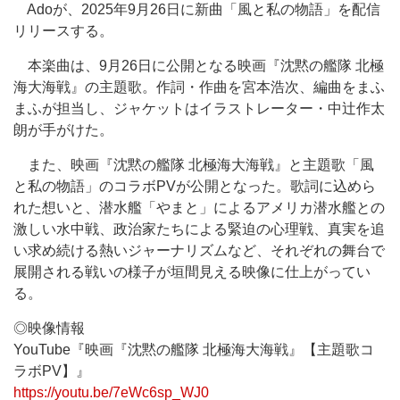
Adoが、2025年9月26日に新曲「風と私の物語」を配信
リリースする。
本楽曲は、9月26日に公開となる映画『沈黙の艦隊 北極
海大海戦』の主題歌。作詞・作曲を宮本浩次、編曲をまふ
まふが担当し、ジャケットはイラストレーター・中辻作太
朗が手がけた。
また、映画『沈黙の艦隊 北極海大海戦』と主題歌「風
と私の物語」のコラボPVが公開となった。歌詞に込めら
れた想いと、潜水艦「やまと」によるアメリカ潜水艦との
激しい水中戦、政治家たちによる緊迫の心理戦、真実を追
い求め続ける熱いジャーナリズムなど、それぞれの舞台で
展開される戦いの様子が垣間見える映像に仕上がってい
る。
◎映像情報
YouTube『映画『沈黙の艦隊 北極海大海戦』【主題歌コ
ラボPV】』
https://youtu.be/7eWc6sp_WJ0