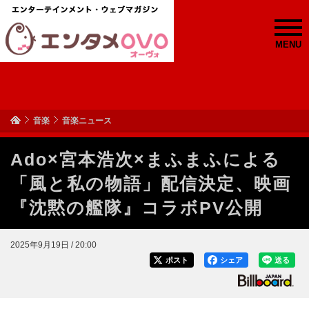
MENU
音楽
音楽ニュース
Ado×宮本浩次×まふまふによる
「風と私の物語」配信決定、映画
『沈黙の艦隊』コラボPV公開
2025年9月19日 / 20:00
ポスト
シェア
送る