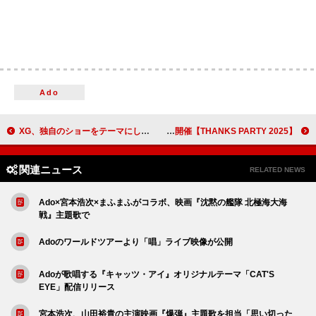
Ado
XG、独自のショーをテーマにした最新シングル「GALA」のMV公開
BRADIO、主催ライブにFIVE NEW OLD／OKAMOTO'Sが出演決定 12月開催【THANKS PARTY 2025】
関連ニュース
RELATED NEWS
Ado×宮本浩次×まふまふがコラボ、映画『沈黙の艦隊 北極海大海
戦』主題歌で
Adoのワールドツアーより「唱」ライブ映像が公開
Adoが歌唱する『キャッツ・アイ』オリジナルテーマ「CAT'S
EYE」配信リリース
宮本浩次、山田裕貴の主演映画『爆弾』主題歌を担当「思い切った