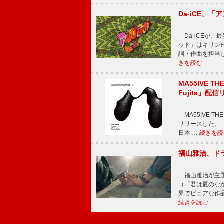
Da-iCE、
Da-iCEが
ッド」はキリン
詞・作曲を担当
きを読む
MA55IVE TH
Fujita」配
MA55IVE THE 
リリースした。 本
日本 …
続きを読
福山雅治、ド
福山雅治が主題
（「君は夏のな
界でピュアな作
続きを読む