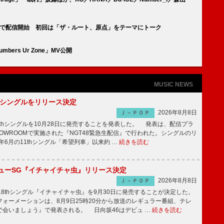
 Musicで配信開始 初回は「ザ・ルート、原点」をテーマにトーク
bers Ur Zone」MV公開
MUSIC NEWS
2thシングルをリリース決定
2026年8月8日
Ｊ－ＰＯＰ
2thシングルを10月28日に発売することを発表した。 発表は、配信プラ
OWROOMで実施された『NGT48緊急生配信』で行われた。シングルのリ
5年6月の11thシングル「希望列車」以来約 …
続きを読む
ニューSG『イチャイチャ虫』リリース決定
2026年8月8日
Ｊ－ＰＯＰ
8thシングル『イチャイチャ虫』を9月30日に発売することが決定した。
ォーメーションは、8月9日25時20分から放送のレギュラー番組、テレ
で会いましょう』で発表される。 日向坂46はデビュ …
続きを読む