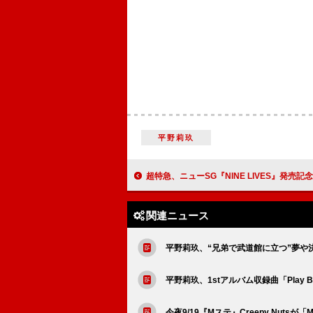
平野莉玖
超特急、ニューSG『NINE LIVES』発売記念イベント開催＆抽選招待 会場は当日ま
関連ニュース
平野莉玖、“兄弟で武道館に立つ”夢や
平野莉玖、1stアルバム収録曲「Play 
今夜9/19『Mステ』Creepy Nutsが