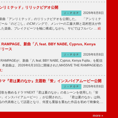
「アンリミテッド」リリックビデオ公開
2026年8月8日
Ｊ－ＰＯＰ
、最新曲「アンリミテッド」のリリックビデオを公開した。 「アンリミテ
ビール「のどごし」のCMソングで、メンバーの工藤大輝と花村想太が作
した楽曲。ブレイクビーツを軸に構成しながら、サビではフルバン …
続
E RAMPAGE、新曲「八 feat. BBY NABE, Cyprus, Kenya
信リリース
2026年8月8日
Ｊ－ＰＯＰ
RAMPAGEが、新曲「八 feat. BBY NABE, Cyprus, Kenya Fujita」を配信
楽曲は、2026年6月10日に開催されたMA55IVE THE RAMPAGE初の
む
ラマ『君は夏のなか』主題歌「蛍」インスパイアムービー公開
2026年8月8日
Ｊ－ＰＯＰ
歌を務めるドラマNEXT『君は夏のなか』の名シーンを使用した「蛍
か」インスパイアムービー）」が公開された。 『君は夏のなか』はBL
品の代表格として話題となり、何度も重版を重ねた作品を初めて映像化 …
more »