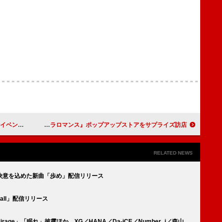
でシークレット
Perfume、3人で『ネビュラロマンス』ポップアップストアをサプライズ訪店
RELATED NEWS
決意を込めた新曲「歩め」配信リリース
Ball」配信リリース
「Mirage」「眠れ」披露ほか、XG／HANA／Da-iCE／Number_i／森山