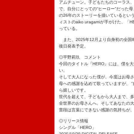
アムチューン。子どもたちのコーラス
で、自分にとっての“ヒーロー”だった
の26年のストーリーを描いているという
ィストのaiko uragamiが手がけ
っている。
また、2025年12月より自身初の全
後日発表予定。
◎平野莉玖 コメント
今回のタイトル『HERO』には、僕を
い。
そして大人になった僕が、今度はお母さ
母への感謝を込めて歌っていますが、 “
ら嬉しいです。
世代を超えて、子どもから大人まで、
全世界のお母さんへ、そしてあなたの大
普段は言葉にできない感謝の気持ちが
◎リリース情報
シングル「HERO」