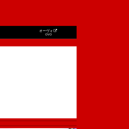
オーヴォ
OVO