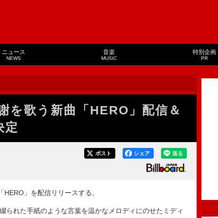
ニュース
音楽
特別企画
NEWS
MUSIC
PR
謝を歌う新曲「HERO」配信＆
決定
ポスト
シェア
送る
曲「HERO」を配信リリースする。
て綴られた手紙のような言葉を温かなメロディにのせたミディ