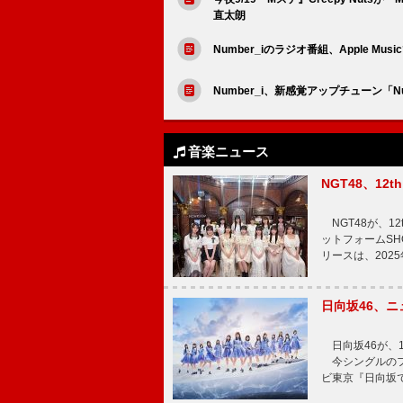
直太朗
Number_iのラジオ番組、Apple
Number_i、新感覚アップチューン「Num
音楽ニュース
NGT48、1
NGT48が、1
ットフォームSH
リースは、202
日向坂46、
日向坂46が、1
今シングルのフ
ビ東京『日向坂