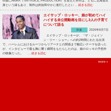
作曲にAKIRA（TINYVOICE, PRODUCTION）を迎えた本作は、ともに北海道出
身という縁もあり、制作は終始和やかに進行したとい …
続きを読む
エイサップ・ロッキー、娘が初めてハイ
ハイする未公開動画を目にし3人の子育て
について語る
2026年8月7日
洋楽
エイサップ・ロッキーが、『ザ・ジェイソ
ン・リー・ショー』への約2時間にわたる出演
で、ハーレムにおけるルーツからリアーナとの関係まで幅広いテーマを語った
が、インタビューで最も胸に響く瞬間をもたらしたのは、娘のロッキの予想外
の映像だった。 …
続きを読む
more »