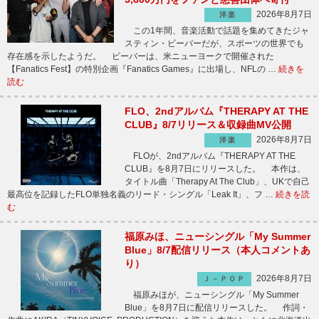
2026年8月7日
洋楽
この1年間、音楽活動で話題を集めてきたジャ
スティン・ビーバーだが、スポーツの世界でも
存在感を示したようだ。 ビーバーは、米ニューヨークで開催された
【Fanatics Fest】の特別企画『Fanatics Games』に出場し、NFLの …
続きを
読む
FLO、2ndアルバム『THERAPY AT THE
CLUB』8/7リリース＆収録曲MV公開
2026年8月7日
洋楽
FLOが、2ndアルバム『THERAPY AT THE
CLUB』を8月7日にリリースした。 本作は、
タイトル曲「Therapy At The Club」、UKで自己
最高位を記録したFLO単独名義のリード・シングル「Leak It」、フ …
続きを読
む
福原みほ、ニューシングル「My Summer
Blue」8/7配信リリース（本人コメントあ
り）
2026年8月7日
Ｊ－ＰＯＰ
福原みほが、ニューシングル「My Summer
Blue」を8月7日に配信リリースした。 作詞・