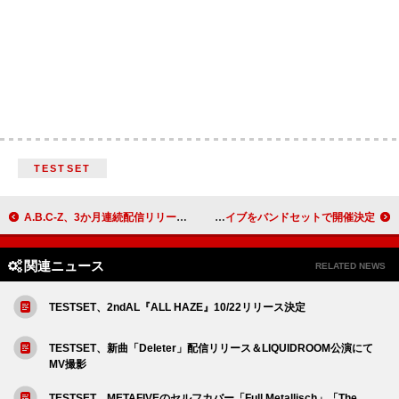
TESTSET
A.B.C-Z、3か月連続配信リリース第2弾「すれ違う笑顔 さよならのキスを」配信リリース＆MV公開決定
ExWHYZ、3周年ファイナル＆2025大忘年会スペシャルライブをバンドセットで開催決定
関連ニュース
RELATED NEWS
TESTSET、2ndAL『ALL HAZE』10/22リリース決定
TESTSET、新曲「Deleter」配信リリース＆LIQUIDROOM公演にて
MV撮影
TESTSET、METAFIVEのセルフカバー「Full Metallisch」「The