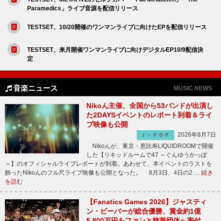
Paramedics」ライブ音源を配信リリース
TESTSET、10/20開催のワンマンライブに向けたEPを配信リリース
TESTSET、来月開催ワンマンライブに向けデジタルEP10/9配信決
定
音楽ニュース
MUSIC NEWS
Nikoん主催、全国から53バンドが出演し
た2DAYSイベントのレポート到着＆ライ
ブ映像も公開
2026年8月7日
Ｊ－ＰＯＰ
Nikoんが、東京・恵比寿LIQUIDROOMで開催
した【リキッドルームで47 ～ぐんゆうかっぽ
～】のオフィシャルライブレポートが到着。あわせて、本イベントのラストを
飾ったNikoんのフル尺ライブ映像も公開となった。 8月3日、4日の2 …
続き
を読む
【Fanatics Games 2026】ジャスティ
ン・ビーバーが総合優勝、賞金約1億
5,800万円をファンと慈善団体へ寄付