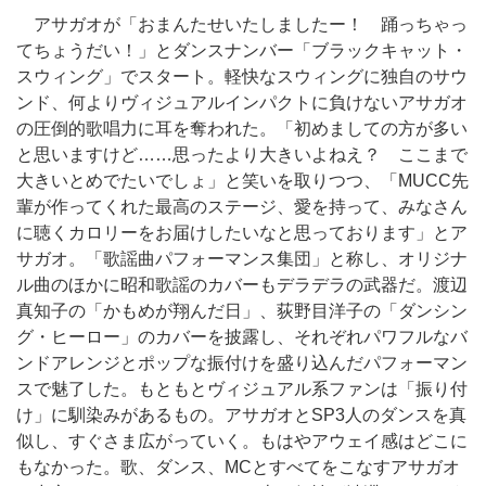
アサガオが「おまんたせいたしましたー！ 踊っちゃっ
てちょうだい！」とダンスナンバー「ブラックキャット・
スウィング」でスタート。軽快なスウィングに独自のサウ
ンド、何よりヴィジュアルインパクトに負けないアサガオ
の圧倒的歌唱力に耳を奪われた。「初めましての方が多い
と思いますけど……思ったより大きいよねえ？ ここまで
大きいとめでたいでしょ」と笑いを取りつつ、「MUCC先
輩が作ってくれた最高のステージ、愛を持って、みなさん
に聴くカロリーをお届けしたいなと思っております」とア
サガオ。「歌謡曲パフォーマンス集団」と称し、オリジナ
ル曲のほかに昭和歌謡のカバーもデラデラの武器だ。渡辺
真知子の「かもめが翔んだ日」、荻野目洋子の「ダンシン
グ・ヒーロー」のカバーを披露し、それぞれパワフルなバ
ンドアレンジとポップな振付けを盛り込んだパフォーマン
スで魅了した。もともとヴィジュアル系ファンは「振り付
け」に馴染みがあるもの。アサガオとSP3人のダンスを真
似し、すぐさま広がっていく。もはやアウェイ感はどこに
もなかった。歌、ダンス、MCとすべてをこなすアサガオ