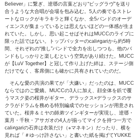
Believer」に繋ぎ、逹瑯の言葉どおり“ビッグラヴ”を送り
合うような大合唱が会場を包み込む。5人の奏でるストレ
ートなロックがキラキラと輝くなか、全5バンドのオーデ
ィエンスが集まっているとは思えないほどの一体感が生ま
れていた。しかし、思い起こせばそれはMUCCのライブに
限った話ではない。トップバッターのcali≠gariから約5時
間、それぞれの“推し”バンドで全力を出しつつも、他のバ
ンドもしっかりと楽しむという空気があり続けた。MUCC
が【LuV Together】と冠して作り上げた絆は、ステージ側
だけでなく、客席側にも確かに共有されていたのだ。
そんな愛の共演の果てが「大嫌い」だったのは、MUCC
ならではのご愛嬌。MUCCの3人に加え、顔全体を鋲で覆
うマスク姿の桜井がギター、デラックス×デラックスのサ
クラがドラムを務める特別編成でのセッションが用意され
ていた。桜井＆ミヤの師弟ツインギターが実現し、逹瑯・
葉月・千秋・アサガオの4人が揃ってマイクを持つ一方で
cali≠gariの石井は衣装だけ（※マネキン）だったり、横を
見れば「＃ゆっけ許さない」と書いた紙を掲げてYUKKE