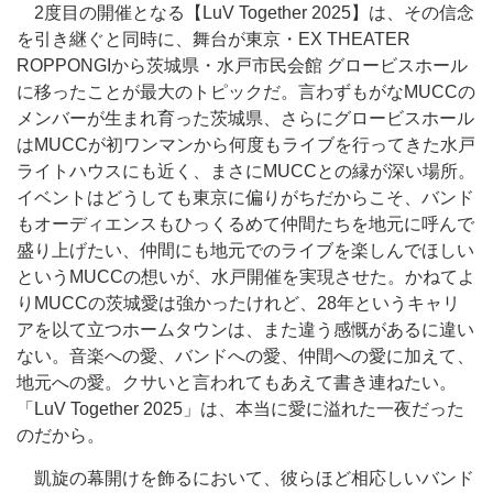
2度目の開催となる【LuV Together 2025】は、その信念
を引き継ぐと同時に、舞台が東京・EX THEATER
ROPPONGIから茨城県・水戸市民会館 グロービスホール
に移ったことが最大のトピックだ。言わずもがなMUCCの
メンバーが生まれ育った茨城県、さらにグロービスホール
はMUCCが初ワンマンから何度もライブを行ってきた水戸
ライトハウスにも近く、まさにMUCCとの縁が深い場所。
イベントはどうしても東京に偏りがちだからこそ、バンド
もオーディエンスもひっくるめて仲間たちを地元に呼んで
盛り上げたい、仲間にも地元でのライブを楽しんでほしい
というMUCCの想いが、水戸開催を実現させた。かねてよ
りMUCCの茨城愛は強かったけれど、28年というキャリ
アを以て立つホームタウンは、また違う感慨があるに違い
ない。音楽への愛、バンドへの愛、仲間への愛に加えて、
地元への愛。クサいと言われてもあえて書き連ねたい。
「LuV Together 2025」は、本当に愛に溢れた一夜だった
のだから。
凱旋の幕開けを飾るにおいて、彼らほど相応しいバンド