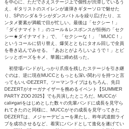
を中心に、ただでさえステージ上で個性が渋滞しているう
え、ギタリストのスイレンが速弾きギターソロで魅せた
り、SPのシダ＆ラシがダンスバトルを繰り広げたり、エ
ンタメ要素が満載で目が忙しい。最後は「セクシー！」
「ダイナマイト！」のコール＆レスポンスが恒例の「セク
シー★ダイナマイト」で、「セクシーな！」「MUCC！」
というコールに切り替え、爆笑とともにタオル回しで全員
を巻き込んでみせる。「あおとがよろしいようで！」とビ
シッとポーズをキメ、華麗に締め括った。
初登場バンドがしっかり爪痕を残したステージを引き継
ぐのは、逆に現在MUCCともっとも深い関わりを持つと言
ってもいいDEZERT。ツーマンライブはもちろん、先日
DEZERTがオーガナイザーを務めるイベント【SUMMER
PARTY ZOO 2025】でも共演したところだ。MUCCが
cali≠gariをはじめとした数々の先輩バンドに成長を見守ら
れてきたのと同様に、MUCCがその成長を見守ってきた
DEZERTは、メジャーデビューを果たし、昨年武道館ライ
ブを成功させるなど、着実にバンドとして進化を遂げてい