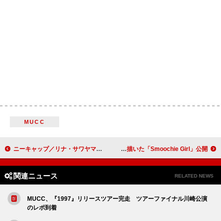
MUCC
ニーキャップ／リナ・サワヤマ／マッシヴ・アタックなど400組のアーティストがイスラエルからカタログ撤去
アシュニコ、恋に落ちるスリルを描いた「Smoochie Girl」公開
関連ニュース
RELATED NEWS
MUCC、『1997』リリースツアー完走 ツアーファイナル川崎公演
のレポ到着