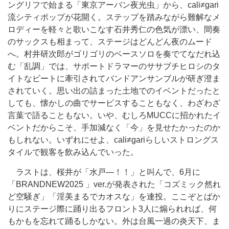
ングリフで始まる「東京アーバン夜光虫」から、cali≠gari
流シティポップが花開く。ステップを踏みながら難解なメ
ロディーを軽々と歌いこなす石井秀仁の色気が漂い、間奏
のサックスも相まって、ステージはどんどん夜のムード
へ。村井研次郎がゴリゴリのベースソロを奏でてなだれ込
む「乱調」では、サポートドラマーのササブチヒロシのタ
イトなビートに牽引されてバンドアンサンブルが研ぎ澄ま
されていく。思い出の詰まった土地でのイベントだったと
しても、懐かしの曲でサービスすることもなく、わざわざ
言葉で語ることもない。いや、むしろMUCCに招かれたイ
ベントだからこそ、手加減なく「今」を見せたかったのか
もしれない。いずれにせよ、cali≠gariらしいストロングス
タイルで観客を飲み込んでいった。
ラストは、桜井が「水戸―！！」と叫んで、6月に
「BRANDNEW2025 」ver.が発表された「コズミック然れ
ど空騒ぎ」「淫美まるでカオスな」を連投。ここぞとばか
りにステージ際に踊り出るフロント3人に煽られれば、何
もかもを忘れて踊るしかない。外は台風一過の炎天下、ま