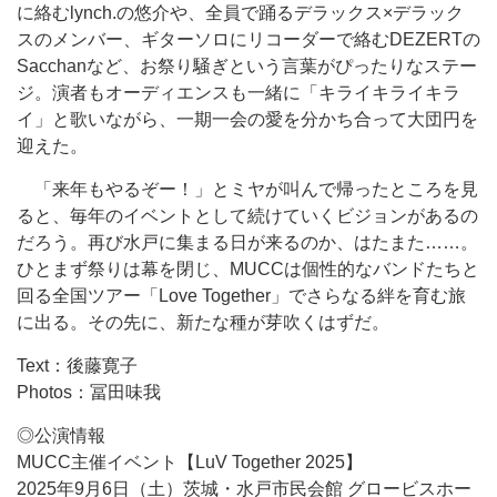
に絡むlynch.の悠介や、全員で踊るデラックス×デラック
スのメンバー、ギターソロにリコーダーで絡むDEZERTの
Sacchanなど、お祭り騒ぎという言葉がぴったりなステー
ジ。演者もオーディエンスも一緒に「キライキライキラ
イ」と歌いながら、一期一会の愛を分かち合って大団円を
迎えた。
「来年もやるぞー！」とミヤが叫んで帰ったところを見
ると、毎年のイベントとして続けていくビジョンがあるの
だろう。再び水戸に集まる日が来るのか、はたまた……。
ひとまず祭りは幕を閉じ、MUCCは個性的なバンドたちと
回る全国ツアー「Love Together」でさらなる絆を育む旅
に出る。その先に、新たな種が芽吹くはずだ。
Text：後藤寛子
Photos：冨田味我
◎公演情報
MUCC主催イベント【LuV Together 2025】
2025年9月6日（土）茨城・水戸市民会館 グロービスホー