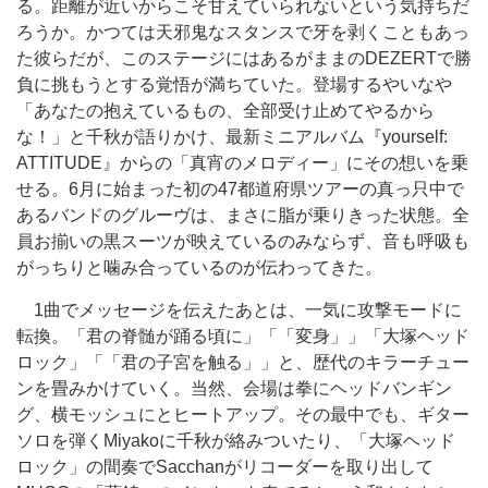
る。距離が近いからこそ甘えていられないという気持ちだ
ろうか。かつては天邪鬼なスタンスで牙を剥くこともあっ
た彼らだが、このステージにはあるがままのDEZERTで勝
負に挑もうとする覚悟が満ちていた。登場するやいなや
「あなたの抱えているもの、全部受け止めてやるから
な！」と千秋が語りかけ、最新ミニアルバム『yourself:
ATTITUDE』からの「真宵のメロディー」にその想いを乗
せる。6月に始まった初の47都道府県ツアーの真っ只中で
あるバンドのグルーヴは、まさに脂が乗りきった状態。全
員お揃いの黒スーツが映えているのみならず、音も呼吸も
がっちりと噛み合っているのが伝わってきた。
1曲でメッセージを伝えたあとは、一気に攻撃モードに
転換。「君の脊髄が踊る頃に」「「変身」」「大塚ヘッド
ロック」「「君の子宮を触る」」と、歴代のキラーチュー
ンを畳みかけていく。当然、会場は拳にヘッドバンギン
グ、横モッシュにとヒートアップ。その最中でも、ギター
ソロを弾くMiyakoに千秋が絡みついたり、「大塚ヘッド
ロック」の間奏でSacchanがリコーダーを取り出して