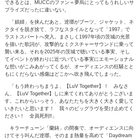
できるとは、MUCCのファン＝夢烏にとってもうれしいサ
プライズだったに違いない。
「娼婦」を挟んだあと、逹瑯がブーツ、ジャケット、ネ
クタイを脱ぎ捨て、ラフなスタイルとなって「1997」で
ラストスパートへ突入。まさしく1997年頃の茨城の光景
を描いた歌詞が、攻撃的なミクスチャーサウンドに乗って
襲い来る。それを2025年の茨城で聴いている事実、そし
てイベントが終わりに近づいている事実にエモーショナル
な想いがこみあがってくるが、オーディエンスの狂騒とと
もにくだらない感傷はどこかへ吹き飛んでしまった。
「もう終わっちまうよ、【LuV Together】！ みなさ
ん、【LuV Together】しに来てくれてありがとうございま
す。これからいっそう、あなたたちを大きく大きく愛して
いきたいと思います！ 我々のビッグラヴを受け止めてく
ださい！ 全員死刑!!」
キラーチューン「蘭鋳」の間奏で、オーディエンスに向
けてそう叫んだ逹瑯。そのまま熱量を高めて「Daydream