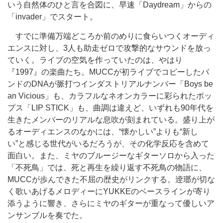
いう自然体のひと言を合図に、早速「Daydream」からの
「invader」でスタート。
すでに準備万端どころか前のめりに食らいつくオーディ
エンスに対し、3人も助走ゼロで攻撃的なサウンドを放っ
ていく。ライブの空気を作っていたのは、やはり
『1997』の楽曲たち。MUCCが初ライブでコピーしたバ
ンドのDNAが脈打つインダストリアルナンバー「Boys be
an Vicious」も、カラフルなネオンカラーに彩られたポッ
プス「LIP STICK」も、曲調は違えど、いずれも90年代を
生きたメンバーのリアルな息吹が刻まれている。盛り上が
るオーディエンスのなかには、“懐かしい”よりも“新し
い”と感じる世代がいるだろうが、その化学反応を含めて
面白い。また、ミヤのブルージーなギターソロから入った
「不死鳥」では、死と再生を繰り返す不死鳥の物語に、
MUCCが歩んできた不屈の歴史がリンクする。逹瑯が切な
く歌いあげるメロディーにYUKKEのベースラインが寄り
添うように響き、さらにミヤのギターが重なって優しいア
ンサンブルを奏でた。