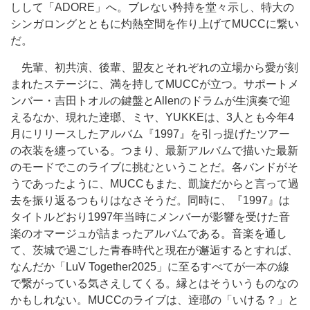
しして「ADORE」へ。ブレない矜持を堂々示し、特大の
シンガロングとともに灼熱空間を作り上げてMUCCに繋い
だ。
先輩、初共演、後輩、盟友とそれぞれの立場から愛が刻
まれたステージに、満を持してMUCCが立つ。サポートメ
ンバー・吉田トオルの鍵盤とAllenのドラムが生演奏で迎
えるなか、現れた逹瑯、ミヤ、YUKKEは、3人とも今年4
月にリリースしたアルバム『1997』を引っ提げたツアー
の衣装を纏っている。つまり、最新アルバムで描いた最新
のモードでこのライブに挑むということだ。各バンドがそ
うであったように、MUCCもまた、凱旋だからと言って過
去を振り返るつもりはなさそうだ。同時に、『1997』は
タイトルどおり1997年当時にメンバーが影響を受けた音
楽のオマージュが詰まったアルバムである。音楽を通し
て、茨城で過ごした青春時代と現在が邂逅するとすれば、
なんだか「LuV Together2025」に至るすべてが一本の線
で繋がっている気さえしてくる。縁とはそういうものなの
かもしれない。MUCCのライブは、逹瑯の「いける？」と