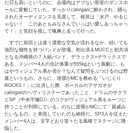
だ日も高いというのに、会場内はアブない密室のダンスホ
ールに変貌していた。すっかりcali≠gariに酔わされ、踊ら
されたオーディエンスを見渡して、桜井は「水戸、やるじ
ゃない！ このあともみなさんでいっぱい愛しあっちゃっ
て！」と笑顔を残して颯爽と去って行った。
すでに前回とは違う濃密な空気が流れるなか、続いても
強烈な個性を持つバンドが登場。初出演＆MUCCと初共演
となる沖縄発の７人組バンド、デラックス×デラックスで
ある。メンバー4人の合計体重が555kgという風貌に、も
はやヴィジュアル系か否か？なんて疑問をぶつけるのは野
暮というもの。さらに、逹瑯がMCを務める「いじくり
ROCKS！」に出演した際、ボーカルのアサガオが
cali≠gariのヘヴィリスナーであったこと、ドラムのサクラ
とSP（中央守備DJ）のコクがヴィジュアル系をルーツに
持つことが判明している。のちに逹瑯がMCにて「親戚み
たいなもの」と表現していたのも納得だ。SP3人を従えた
メンバー4人は、文字どおり堂々たる風格でステージに降
臨した。