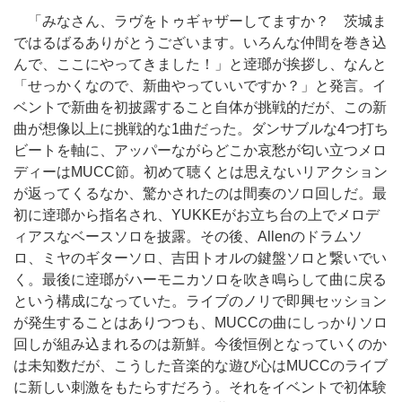
「みなさん、ラヴをトゥギャザーしてますか？ 茨城ま
ではるばるありがとうございます。いろんな仲間を巻き込
んで、ここにやってきました！」と逹瑯が挨拶し、なんと
「せっかくなので、新曲やっていいですか？」と発言。イ
ベントで新曲を初披露すること自体が挑戦的だが、この新
曲が想像以上に挑戦的な1曲だった。ダンサブルな4つ打ち
ビートを軸に、アッパーながらどこか哀愁が匂い立つメロ
ディーはMUCC節。初めて聴くとは思えないリアクション
が返ってくるなか、驚かされたのは間奏のソロ回しだ。最
初に逹瑯から指名され、YUKKEがお立ち台の上でメロデ
ィアスなベースソロを披露。その後、Allenのドラムソ
ロ、ミヤのギターソロ、吉田トオルの鍵盤ソロと繋いでい
く。最後に逹瑯がハーモニカソロを吹き鳴らして曲に戻る
という構成になっていた。ライブのノリで即興セッション
が発生することはありつつも、MUCCの曲にしっかりソロ
回しが組み込まれるのは新鮮。今後恒例となっていくのか
は未知数だが、こうした音楽的な遊び心はMUCCのライブ
に新しい刺激をもたらすだろう。それをイベントで初体験