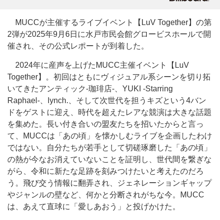
MUCCが主催するライブイベント【LuV Together】の第
2弾が2025年9月6日に水戸市民会館グロービスホールで開
催され、その公式レポートが到着した。
2024年に産声を上げたMUCC主催イベント【LuV
Together】。初回はともにヴィジュアル系シーンを切り拓
いてきたアンティック-珈琲店-、YUKI -Starring
Raphael-、lynch.、そして次世代を担うキズという4バン
ドをゲストに迎え、時代を超えたレアな競演は大きな話題
を集めた。長い付き合いの盟友たちを招いたからと言っ
て、MUCCは「あの頃」を懐かしむライブを企画したわけ
ではない。自分たちが若手として切磋琢磨した「あの頃」
の熱が今なお消えていないことを証明し、世代間を繋ぎな
がら、令和に新たな足跡を刻みつけたいと考えたのだろ
う。飛び交う情報に翻弄され、ジェネレーションギャップ
やジャンルの壁など、何かと分断されがちな今。MUCC
は、あえて直球に「愛しあおう」と投げかけた。