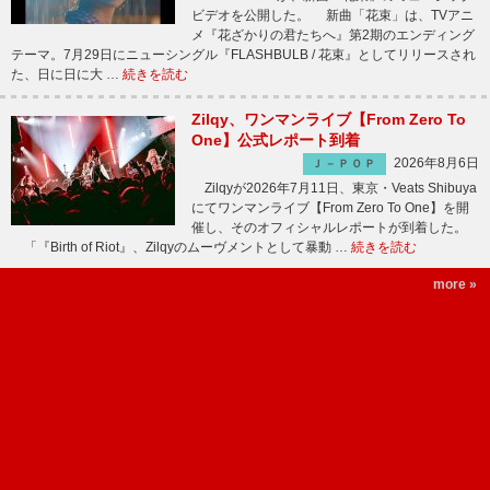
ビデオを公開した。 新曲「花束」は、TVアニ
メ『花ざかりの君たちへ』第2期のエンディング
テーマ。7月29日にニューシングル『FLASHBULB / 花束』としてリリースされ
た、日に日に大 …
続きを読む
Zilqy、ワンマンライブ【From Zero To
One】公式レポート到着
2026年8月6日
Ｊ－ＰＯＰ
Zilqyが2026年7月11日、東京・Veats Shibuya
にてワンマンライブ【From Zero To One】を開
催し、そのオフィシャルレポートが到着した。
「『Birth of Riot』、Zilqyのムーヴメントとして暴動 …
続きを読む
more »