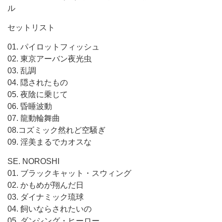
ル
セットリスト
01. パイロットフィッシュ
02. 東京アーバン夜光虫
03. 乱調
04. 隠されたもの
05. 夜陰に乗じて
06. 昏睡波動
07. 龍動輪舞曲
08.コズミック然れど空騒ぎ
09. 淫美まるでカオスな
SE. NOROSHI
01. ブラックキャット・スウィング
02. かもめが翔んだ日
03. ダイナミック琉球
04. 飼いならされたいの
05. ダンシング・ヒーロー