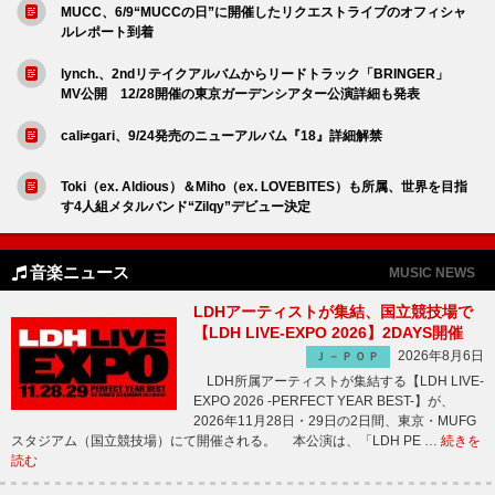
MUCC、6/9“MUCCの日”に開催したリクエストライブのオフィシャ
ルレポート到着
lynch.、2ndリテイクアルバムからリードトラック「BRINGER」
MV公開 12/28開催の東京ガーデンシアター公演詳細も発表
cali≠gari、9/24発売のニューアルバム『18』詳細解禁
Toki（ex. Aldious）＆Miho（ex. LOVEBITES）も所属、世界を目指
す4人組メタルバンド“Zilqy”デビュー決定
音楽ニュース
MUSIC NEWS
LDHアーティストが集結、国立競技場で
【LDH LIVE-EXPO 2026】2DAYS開催
2026年8月6日
Ｊ－ＰＯＰ
LDH所属アーティストが集結する【LDH LIVE-
EXPO 2026 -PERFECT YEAR BEST-】が、
2026年11月28日・29日の2日間、東京・MUFG
スタジアム（国立競技場）にて開催される。 本公演は、「LDH PE …
続きを
読む