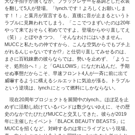
大な手拍子が湧くなか、ブラックレザーを基調とした衣装
を翻して5人が登場。「lynch.です！よろしくお願いしま
す！！」と葉月が宣言するも、直後に音が止まるというト
ラブルに見舞われてしまう。「ここでつまずいたのは20年
やって来ておそらく初めてですよ。登場からやり直してえ
（笑）」とぼやきつつ、「そんなわけにはいきません。
MUCCと私たちの仲ですから、こんな空気からでもブチ上
がれるんじゃないですか!?」と仕切り直してみせるのは、
まさに百戦錬磨の彼らならでは。勢いを止めず、「ようこ
そ、処刑台へ！」と「GALLOWS」になだれ込んだ。予期
せぬ事態だからこそ、早速フロント4人が一斉に前に出て
威嚇するように構えるシルエットに気迫が漲る。トラブル
という逆境は、lynch.にとって燃料にしかならない。
現在20周年プロジェクトを展開中のlynch.。ほぼ足を止
めずに活動し続けているバンドは数少ないゆえに、その歴
史のなかでたびたびMUCCと交叉してきた。彼らが2019
年に主催したイベント「BLACK BEAUTY BEASTS」に
MUCCを招くなど、対峙するのは常にライブという現場。