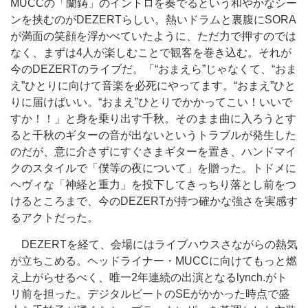
MUCCの「蘭鋳」のイントロを奏でるという和やかなシー
ンを挟むのがDEZERTらしい。熱いドラムと裏腹にSORA
が満面の笑顔を浮かべていたように、ただ力で押すのでは
なく、まずは4人が楽しむことで観客を巻き込む。それが
今のDEZERTのライブだ。「“おまえら”じゃなくて、“おま
え”ひとりに向けて音楽を必死にやってます。“おまえ”ひと
りに届けばいい。“おまえ”ひとりでかかってこい！いいで
すか！！」と身を乗り出す千秋。そのまま曲に入ろうとす
ると千秋のギターの音が出ないというトラブルが発生した
のだが、意に介さずにすぐさまギターを置き、ハンドマイ
クのスタイルで「僕等の夜について」を贈った。トドメに
ヘヴィな「神経と重力」を投下してきっちり落とし前をつ
けるところまで、今のDEZERTが持つ確かな強さを実感す
るアクトだった。
DEZERTを経て、会場にはライブハウスさながらの熱気
が立ちこめる。ヘッドライナー・MUCCに向けてもっと燃
え上がらせるべく、唯一2年連続の出演となるlynch.がト
リ前を担った。デジタルビートのSEがかかった時点で盛