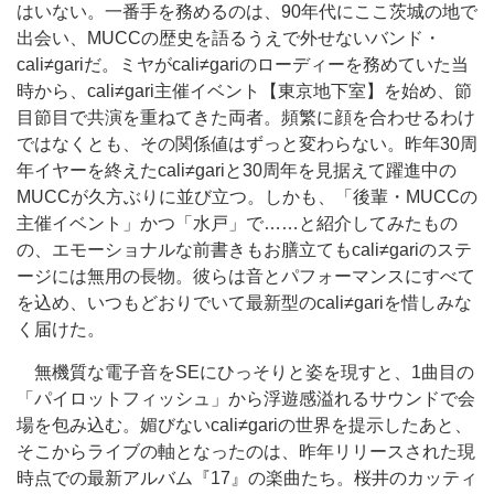
はいない。一番手を務めるのは、90年代にここ茨城の地で
出会い、MUCCの歴史を語るうえで外せないバンド・
cali≠gariだ。ミヤがcali≠gariのローディーを務めていた当
時から、cali≠gari主催イベント【東京地下室】を始め、節
目節目で共演を重ねてきた両者。頻繁に顔を合わせるわけ
ではなくとも、その関係値はずっと変わらない。昨年30周
年イヤーを終えたcali≠gariと30周年を見据えて躍進中の
MUCCが久方ぶりに並び立つ。しかも、「後輩・MUCCの
主催イベント」かつ「水戸」で……と紹介してみたもの
の、エモーショナルな前書きもお膳立てもcali≠gariのステ
ージには無用の長物。彼らは音とパフォーマンスにすべて
を込め、いつもどおりでいて最新型のcali≠gariを惜しみな
く届けた。
無機質な電子音をSEにひっそりと姿を現すと、1曲目の
「パイロットフィッシュ」から浮遊感溢れるサウンドで会
場を包み込む。媚びないcali≠gariの世界を提示したあと、
そこからライブの軸となったのは、昨年リリースされた現
時点での最新アルバム『17』の楽曲たち。桜井のカッティ