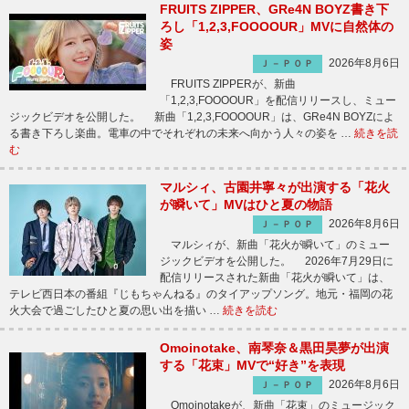
FRUITS ZIPPER、GRe4N BOYZ書き下
ろし「1,2,3,FOOOOUR」MVに自然体の
姿
2026年8月6日
Ｊ－ＰＯＰ
FRUITS ZIPPERが、新曲
「1,2,3,FOOOOUR」を配信リリースし、ミュー
ジックビデオを公開した。 新曲「1,2,3,FOOOOUR」は、GRe4N BOYZによ
る書き下ろし楽曲。電車の中でそれぞれの未来へ向かう人々の姿を …
続きを読
む
マルシィ、古園井寧々が出演する「花火
が瞬いて」MVはひと夏の物語
2026年8月6日
Ｊ－ＰＯＰ
マルシィが、新曲「花火が瞬いて」のミュー
ジックビデオを公開した。 2026年7月29日に
配信リリースされた新曲「花火が瞬いて」は、
テレビ西日本の番組『じもちゃんねる』のタイアップソング。地元・福岡の花
火大会で過ごしたひと夏の思い出を描い …
続きを読む
Omoinotake、南琴奈＆黒田昊夢が出演
する「花束」MVで“好き”を表現
2026年8月6日
Ｊ－ＰＯＰ
Omoinotakeが、新曲「花束」のミュージック