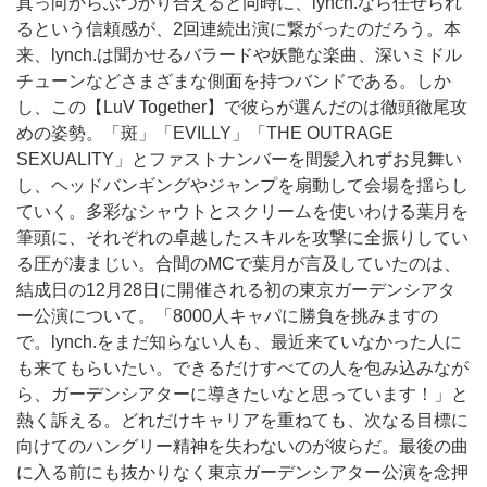
真っ向からぶつかり合えると同時に、lynch.なら任せられ
るという信頼感が、2回連続出演に繋がったのだろう。本
来、lynch.は聞かせるバラードや妖艶な楽曲、深いミドル
チューンなどさまざまな側面を持つバンドである。しか
し、この【LuV Together】で彼らが選んだのは徹頭徹尾攻
めの姿勢。「斑」「EVILLY」「THE OUTRAGE
SEXUALITY」とファストナンバーを間髪入れずお見舞い
し、ヘッドバンギングやジャンプを扇動して会場を揺らし
ていく。多彩なシャウトとスクリームを使いわける葉月を
筆頭に、それぞれの卓越したスキルを攻撃に全振りしてい
る圧が凄まじい。合間のMCで葉月が言及していたのは、
結成日の12月28日に開催される初の東京ガーデンシアタ
ー公演について。「8000人キャパに勝負を挑みますの
で。lynch.をまだ知らない人も、最近来ていなかった人に
も来てもらいたい。できるだけすべての人を包み込みなが
ら、ガーデンシアターに導きたいなと思っています！」と
熱く訴える。どれだけキャリアを重ねても、次なる目標に
向けてのハングリー精神を失わないのが彼らだ。最後の曲
に入る前にも抜かりなく東京ガーデンシアター公演を念押