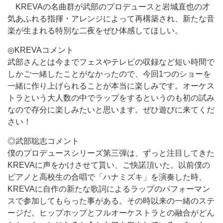
KREVAの名曲群が武部のプロデュースと岩城直也の才
気あふれる指揮・アレンジによって再構築され、新たな音
楽が生まれる特別な二夜をぜひ体感してほしい。
◎KREVAコメント
武部さんとは今までフェスやテレビの収録など短い時間で
しかご一緒したことがなかったので、今回1つのショーを
一緒に作り上げられることが本当に楽しみです。オーケス
トラという大人数の中でラップをするというのも初の試み
なので存分に楽しみたいと思います。ぜひ遊びに来てくだ
さい！
◎武部聡志コメント
僕のプロデュースシリーズ第三弾は、ずっと注目してきた
KREVAに声をかけさせて貰い、ご快諾頂いた。以前僕の
ピアノと高校生の合唱で「ハナミズキ」を演奏した時、
KREVAに自作の新たな歌詞によるラップのパフォーマン
スで参加してもらった事がある。その時以来の一緒のステ
ージだ。ヒップホップとフルオーケストラとの融合がどん