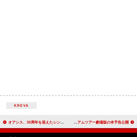
KREVA
オアシス、30周年を迎えたシングル「モーニング・グローリー」 の日本語字幕付きMV公開
Official髭男dism、スタジアムツアー劇場版の本予告公開