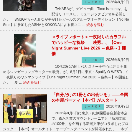
2026年8月9日
Ｊ－ＰＯＰ
TAKARAが、デビュー曲「Time is money」を
配信リリースし、ミュージックビデオを公開し
た。 BMSG×ちゃんみなが手がけたガールズグループオーディション【No No
Girls】に参加したASHAとKOKONAによる新ユニ …
続きを読む
＜ライブレポート＞一夜限りのカラフル
でハッピーな祝祭――映秀。、【One
Night Summer Live 2026 ～色祭～】開
催
2026年8月9日
Ｊ－ＰＯＰ
10代20代の同世代リスナーを中心に注目を集
めるシンガーソングライターの映秀。が、8月1日に東京・Spotify O-WESTにて
一夜限りのワンマンライブ【One Night Summer Live 2026 ～色祭～】を開催し
た。 夏 …
続きを読む
「自分だけの1冊との出会いを」――全国
の本屋パーティ【本パ】がスタート
2026年8月9日
Ｊ－ＰＯＰ
2026年8月8日に東京・紀伊國屋書店新宿本店
で、森永乳業のマウントレーニアと「新潮文庫
の100冊」を企画する新潮文庫がコラボしたプロ
ジェクト【本パ】オールナイト・オープニングイベントが開催された。 本プ