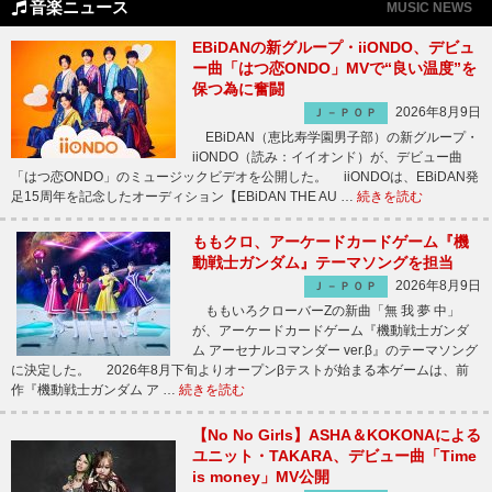
音楽ニュース
MUSIC NEWS
EBiDANの新グループ・iiONDO、デビュ
ー曲「はつ恋ONDO」MVで“良い温度”を
保つ為に奮闘
2026年8月9日
Ｊ－ＰＯＰ
EBiDAN（恵比寿学園男子部）の新グループ・
iiONDO（読み：イイオンド）が、デビュー曲
「はつ恋ONDO」のミュージックビデオを公開した。 iiONDOは、EBiDAN発
足15周年を記念したオーディション【EBiDAN THE AU …
続きを読む
ももクロ、アーケードカードゲーム『機
動戦士ガンダム』テーマソングを担当
2026年8月9日
Ｊ－ＰＯＰ
ももいろクローバーZの新曲「無 我 夢 中」
が、アーケードカードゲーム『機動戦士ガンダ
ム アーセナルコマンダー ver.β』のテーマソング
に決定した。 2026年8月下旬よりオープンβテストが始まる本ゲームは、前
作『機動戦士ガンダム ア …
続きを読む
【No No Girls】ASHA＆KOKONAによる
ユニット・TAKARA、デビュー曲「Time
is money」MV公開