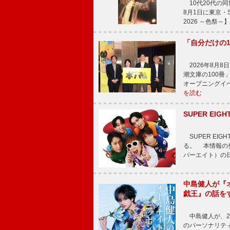
10代20代の
8月1日に東京・Sp
2026 ～色祭
「自分だけの
2026年8月
潮文庫の100
オープニングイ
を読む
SUPER E
SUPER EI
る。 本情報の発
パーエイト）の日”
中島健人が『
戯王』の話を
中島健人が、2
のパーソナリティを