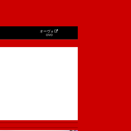
オーヴォ
OVO