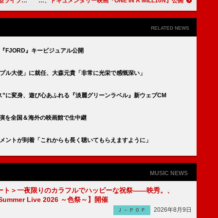
け毎週生配信
TWICEのデビュー10周年記念、ドキュメンタリー映画『ONE IN A MILL10N』公開
RELATED NEWS
ルム『FJORD』キービジュアル公開
ーンアップル大使」に就任、大森元貴「非常に光栄で感慨深い」
ミニミセス”に変身、遊び心あふれる『淡麗グリーンラベル』新ウェブCM
終公演を全国＆海外の映画館で生中継
破コメントが到着「これからも長く聴いてもらえますように」
MUSIC NEWS
ート＞一夜限りのカラフルでハッピーな祝祭――映秀。、
 Summer Live 2026 ～色祭～】開催
2026年8月9日
Ｊ－ＰＯＰ