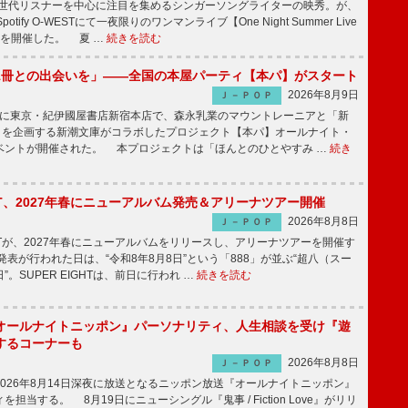
同世代リスナーを中心に注目を集めるシンガーソングライターの映秀。が、
otify O-WESTにて一夜限りのワンマンライブ【One Night Summer Live
～】を開催した。 夏 …
続きを読む
1冊との出会いを」――全国の本屋パーティ【本パ】がスタート
2026年8月9日
Ｊ－ＰＯＰ
8日に東京・紀伊國屋書店新宿本店で、森永乳業のマウントレーニアと「新
冊」を企画する新潮文庫がコラボしたプロジェクト【本パ】オールナイト・
ベントが開催された。 本プロジェクトは「ほんとのひとやすみ …
続き
IGHT、2027年春にニューアルバム発売＆アリーナツアー開催
2026年8月8日
Ｊ－ＰＯＰ
GHTが、2027年春にニューアルバムをリリースし、アリーナツアーを開催す
表が行われた日は、“令和8年8月8日”という「888」が並ぶ“超八（スー
。SUPER EIGHTは、前日に行われ …
続きを読む
オールナイトニッポン』パーソナリティ、人生相談を受け『遊
するコーナーも
2026年8月8日
Ｊ－ＰＯＰ
026年8月14日深夜に放送となるニッポン放送『オールナイトニッポン』
担当する。 8月19日にニューシングル『鬼事 / Fiction Love』がリリ