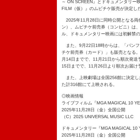
～ ON SCREEN』とドキュメンタリー映画『M
FILM（仮）』のムビチケ販売が決定し
2025年11月28日に同時公開とな
ン）、ムビチケ前売券（コンビニ）は、
ル、ドキュメンタリー映画には初解禁
また、9月22日18時からは、「パン
チケ前売券（カード）」も販売となる。
月14日までで、11月21日から順次発
15日までで、11月26日より順次お届
また、上映劇場は全国256館に決定した
た計316館にて上映される。
◎映画情報
ライブフィルム『MGA MAGICAL 10 YEAR
2025年11月28日（金）全国公開
（C）2025 UNIVERSAL MUSIC LLC
ドキュメンタリー『MGA MAGICAL 10
2025年11月28日（金）全国公開