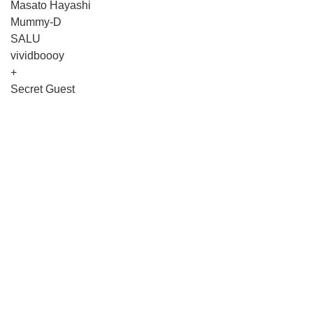
Masato Hayashi
Mummy-D
SALU
vividboooy
+
Secret Guest