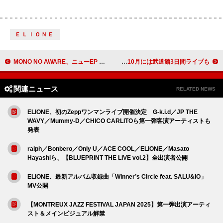
ＥＬＩＯＮＥ
MONO NO AWARE、ニューEP 『走馬灯』より先行配信SG「スノードーム」ヴィジュアライザー公開
ONEW、ソロ作『SAKU』コンセプトフォト全揃い 10月には武道館3日間ライブも
関連ニュース
RELATED NEWS
ELIONE、初のZeppワンマンライブ開催決定 G-k.i.d／JP THE
WAVY／Mummy-D／CHICO CARLITOら第一弾客演アーティストも
発表
ralph／Bonbero／Only U／ACE COOL／ELIONE／Masato
Hayashiら、【BLUEPRINT THE LIVE vol.2】全出演者公開
ELIONE、最新アルバム収録曲「Winner’s Circle feat. SALU&IO」
MV公開
【MONTREUX JAZZ FESTIVAL JAPAN 2025】第一弾出演アーティ
スト＆メインビジュアル解禁