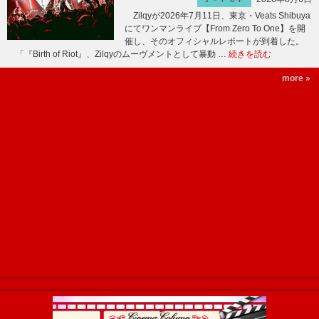
Zilqyが2026年7月11日、東京・Veats Shibuya
にてワンマンライブ【From Zero To One】を開
催し、そのオフィシャルレポートが到着した。
「『Birth of Riot』、Zilqyのムーヴメントとして暴動 …
続きを読む
more »