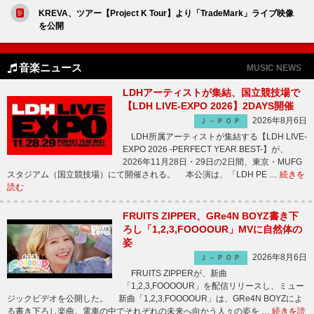
KREVA、ツアー【Project K Tour】より「TradeMark」ライブ映像
を公開
音楽ニュース
MUSIC NEWS
LDHアーティストが集結、国立競技場で
【LDH LIVE-EXPO 2026】2DAYS開催
2026年8月6日
Ｊ－ＰＯＰ
LDH所属アーティストが集結する【LDH LIVE-
EXPO 2026 -PERFECT YEAR BEST-】が、
2026年11月28日・29日の2日間、東京・MUFG
スタジアム（国立競技場）にて開催される。 本公演は、「LDH PE …
続きを
読む
FRUITS ZIPPER、GRe4N BOYZ書き下
ろし「1,2,3,FOOOOUR」MVに自然体の
姿
2026年8月6日
Ｊ－ＰＯＰ
FRUITS ZIPPERが、新曲
「1,2,3,FOOOOUR」を配信リリースし、ミュー
ジックビデオを公開した。 新曲「1,2,3,FOOOOUR」は、GRe4N BOYZによ
る書き下ろし楽曲。電車の中でそれぞれの未来へ向かう人々の姿を …
続きを読