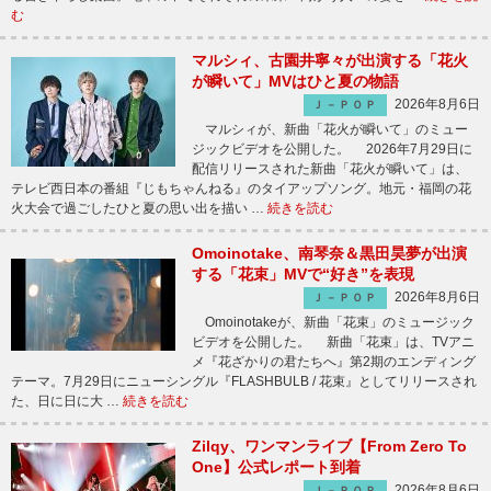
む
マルシィ、古園井寧々が出演する「花火
が瞬いて」MVはひと夏の物語
2026年8月6日
Ｊ－ＰＯＰ
マルシィが、新曲「花火が瞬いて」のミュー
ジックビデオを公開した。 2026年7月29日に
配信リリースされた新曲「花火が瞬いて」は、
テレビ西日本の番組『じもちゃんねる』のタイアップソング。地元・福岡の花
火大会で過ごしたひと夏の思い出を描い …
続きを読む
Omoinotake、南琴奈＆黒田昊夢が出演
する「花束」MVで“好き”を表現
2026年8月6日
Ｊ－ＰＯＰ
Omoinotakeが、新曲「花束」のミュージック
ビデオを公開した。 新曲「花束」は、TVアニ
メ『花ざかりの君たちへ』第2期のエンディング
テーマ。7月29日にニューシングル『FLASHBULB / 花束』としてリリースされ
た、日に日に大 …
続きを読む
Zilqy、ワンマンライブ【From Zero To
One】公式レポート到着
2026年8月6日
Ｊ－ＰＯＰ