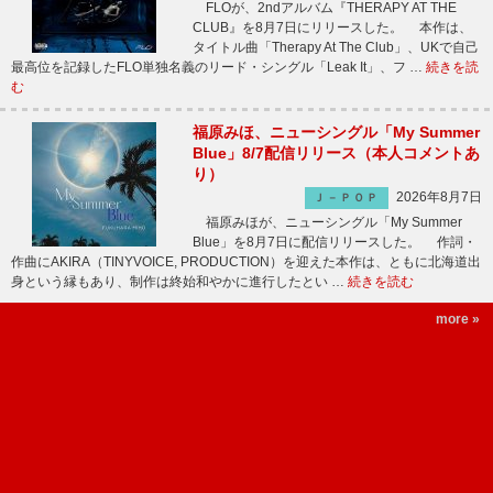
FLOが、2ndアルバム『THERAPY AT THE
CLUB』を8月7日にリリースした。 本作は、
タイトル曲「Therapy At The Club」、UKで自己
最高位を記録したFLO単独名義のリード・シングル「Leak It」、フ …
続きを読
む
福原みほ、ニューシングル「My Summer
Blue」8/7配信リリース（本人コメントあ
り）
2026年8月7日
Ｊ－ＰＯＰ
福原みほが、ニューシングル「My Summer
Blue」を8月7日に配信リリースした。 作詞・
作曲にAKIRA（TINYVOICE, PRODUCTION）を迎えた本作は、ともに北海道出
身という縁もあり、制作は終始和やかに進行したとい …
続きを読む
more »