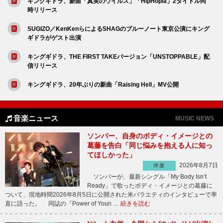
キングギドラ、新曲「真実のウイルス」「HipHopia」2タイトル同
時リリース
SUGIZO／KenKenらによるSHAGのブルーノート東京公演にキング
ギドラがゲスト出演
キングギドラ、THE FIRST TAKEバージョン「UNSTOPPABLE」配
信リリース
キングギドラ、20年ぶりの新曲「Raising Hell」MV公開
音楽ニュース
MUSIC NEWS
ソンバー、自身のボディ・イメージとの
葛藤を告白「同じ悩みを抱える人に知っ
てほしかった」
2026年8月7日
洋楽
ソンバーが、最新シングル「My Body Isn’t
Ready」で歌ったボディ・イメージとの葛藤に
ついて、現地時間2026年8月5日に公開された米バラエティのインタビューで率
直に語った。 同誌の『Power of Youn …
続きを読む