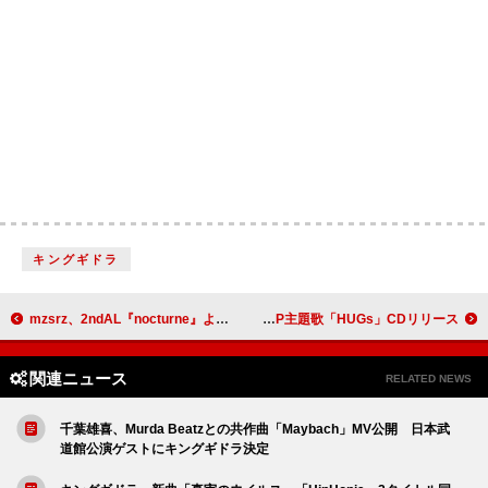
キングギドラ
mzsrz、2ndAL『nocturne』より「アウフヘーベン響詩曲」配信
Paledusk、アニメ『ガチアクタ』OP主題歌「HUGs」CDリリース
関連ニュース
RELATED NEWS
千葉雄喜、Murda Beatzとの共作曲「Maybach」MV公開 日本武
道館公演ゲストにキングギドラ決定