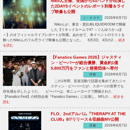
Nikoん主催、全国から53バンドが出演し
た2DAYSイベントのレポート到着＆ライ
ブ映像も公開
2026年8月7日
Ｊ－ＰＯＰ
Nikoんが、東京・恵比寿LIQUIDROOMで開催
した【リキッドルームで47 ～ぐんゆうかっぽ
～】のオフィシャルライブレポートが到着。あわせて、本イベントのラストを
飾ったNikoんのフル尺ライブ映像も公開となった。 8月3日、4日の2 …
続き
を読む
【Fanatics Games 2026】ジャスティ
ン・ビーバーが総合優勝、賞金約1億
5,800万円をファンと慈善団体へ寄付
2026年8月7日
洋楽
この1年間、音楽活動で話題を集めてきたジャ
スティン・ビーバーだが、スポーツの世界でも
存在感を示したようだ。 ビーバーは、米ニューヨークで開催された
【Fanatics Fest】の特別企画『Fanatics Games』に出場し、NFLの …
続きを
読む
FLO、2ndアルバム『THERAPY AT THE
CLUB』8/7リリース＆収録曲MV公開
2026年8月7日
洋楽