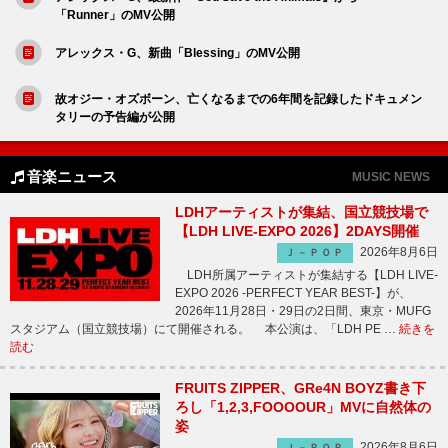
「Runner」のMV公開
アレックス・G、新曲「Blessing」のMV公開
故オジー・オズボーン、亡くなるまでの6年間を記録したドキュメン
タリーの予告編が公開
音楽ニュース
MUSIC NEWS
LDHアーティストが集結、国立競技場で
【LDH LIVE-EXPO 2026】2DAYS開催
2026年8月6日
Ｊ－ＰＯＰ
LDH所属アーティストが集結する【LDH LIVE-
EXPO 2026 -PERFECT YEAR BEST-】が、
2026年11月28日・29日の2日間、東京・MUFG
スタジアム（国立競技場）にて開催される。 本公演は、「LDH PE …
続きを
読む
FRUITS ZIPPER、GRe4N BOYZ書き下
ろし「1,2,3,FOOOOUR」MVに自然体の
姿
2026年8月6日
Ｊ－ＰＯＰ