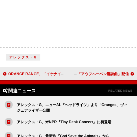
アレックス・Ｇ
ORANGE RANGE、「イケナイ太陽」＆「花」の『THE FIRST TAKE』バージョン配信決定
mzsrz、2ndAL『nocturne』より「アウフヘーベン響詩曲」配信
関連ニュース
RELATED NEWS
アレックス・G、ニューAL『ヘッドライツ』より「Oranges」ヴィ
ジュアライザー公開
アレックス・G、米NPR『Tiny Desk Concert』に初登場
アレックス・G、最新作『God Save the Animals』から