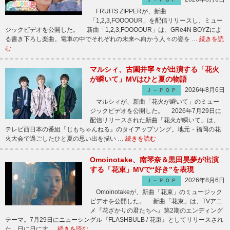
FRUITS ZIPPERが、新曲
「1,2,3,FOOOOUR」を配信リリースし、ミュー
ジックビデオを公開した。 新曲「1,2,3,FOOOOUR」は、GRe4N BOYZによ
る書き下ろし楽曲。電車の中でそれぞれの未来へ向かう人々の姿を …
続きを読
む
マルシィ、古園井寧々が出演する「花火
が瞬いて」MVはひと夏の物語
2026年8月6日
Ｊ－ＰＯＰ
マルシィが、新曲「花火が瞬いて」のミュー
ジックビデオを公開した。 2026年7月29日に
配信リリースされた新曲「花火が瞬いて」は、
テレビ西日本の番組『じもちゃんねる』のタイアップソング。地元・福岡の花
火大会で過ごしたひと夏の思い出を描い …
続きを読む
Omoinotake、南琴奈＆黒田昊夢が出演
する「花束」MVで“好き”を表現
2026年8月6日
Ｊ－ＰＯＰ
Omoinotakeが、新曲「花束」のミュージック
ビデオを公開した。 新曲「花束」は、TVアニ
メ『花ざかりの君たちへ』第2期のエンディング
テーマ。7月29日にニューシングル『FLASHBULB / 花束』としてリリースされ
た、日に日に大 …
続きを読む