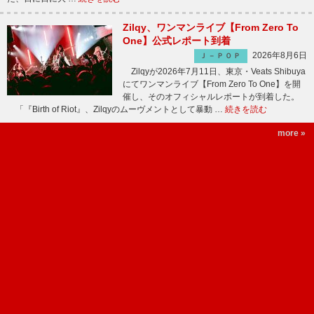
Zilqy、ワンマンライブ【From Zero To
One】公式レポート到着
2026年8月6日
Ｊ－ＰＯＰ
Zilqyが2026年7月11日、東京・Veats Shibuya
にてワンマンライブ【From Zero To One】を開
催し、そのオフィシャルレポートが到着した。
「『Birth of Riot』、Zilqyのムーヴメントとして暴動 …
続きを読む
more »