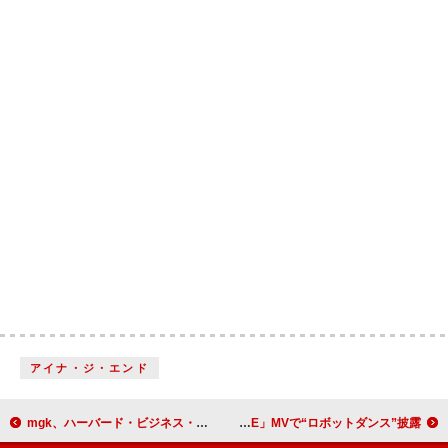
アイナ・ジ・エンド
mgk、ハーバード・ビジネス・スクールで講義を行う
DJ KOO（TRF）、BEYOOOOONDSとのコラボ曲「最KOO DE DANCE」MVで“ロボットダンス”披露