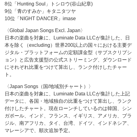
8位「Hunting Soul」トシロウ(谷山紀章)
9位「青のすみか」キタニタツヤ
10位「NIGHT DANCER」imase
〈Global Japan Songs Excl. Japan〉
日本の楽曲を対象に、Luminate Data LLCが集計した、日
本を除く（excluding）世界200以上の国々における主要デ
ジタル・プラットフォームの定額課金型（サブスクリプシ
ョン）と広告支援型の公式ストリーミング、ダウンロード
にそれぞれ比重をつけて算出し、ランク付けしたチャー
ト。
〈Japan Songs（国/地域別チャート）〉
日本の楽曲を対象に、Luminate Data LLCが集計した上記
データに、各国・地域独自の比重をつけて算出し、ランク
付けしたチャート。現在ローンチしているのは韓国、シン
ガポール、インド、フランス、イギリス、アメリカ、ブラ
ジル、南アフリカ、タイ、台湾、ドイツ、インドネシア、
マレーシアで、順次追加予定。