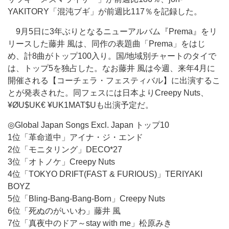
YAKITORY「混沌ブギ」が前週比117％を記録した。
9月5日に3年ぶりとなるニューアルバム『Prema』をリ
リースした藤井 風は、同作の表題曲「Prema」をはじ
め、計8曲がトップ100入り。国/地域別チャートのタイで
は、トップ5を独占した。なお藤井 風は今週、来年4月に
開催される【コーチェラ・フェスティバル】に出演するこ
とが発表された。同フェスには日本よりCreepy Nuts、
¥ØU$UK€ ¥UK1MAT$Uも出演予定だ。
◎Global Japan Songs Excl. Japan トップ10
1位「革命道中」アイナ・ジ・エンド
2位「モニタリング」DECO*27
3位「オトノケ」Creepy Nuts
4位「TOKYO DRIFT(FAST & FURIOUS)」TERIYAKI
BOYZ
5位「Bling-Bang-Bang-Born」Creepy Nuts
6位「死ぬのがいいわ」藤井 風
7位「真夜中のドア～stay with me」松原みき