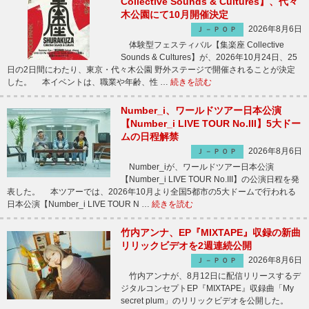
Collective Sounds & Cultures】、代々
木公園にて10月開催決定
2026年8月6日
Ｊ－ＰＯＰ
体験型フェスティバル【集楽座 Collective
Sounds & Cultures】が、2026年10月24日、25
日の2日間にわたり、東京・代々木公園 野外ステージで開催されることが決定
した。 本イベントは、職業や年齢、性 …
続きを読む
Number_i、ワールドツアー日本公演
【Number_i LIVE TOUR No.III】5大ドー
ムの日程解禁
2026年8月6日
Ｊ－ＰＯＰ
Number_iが、ワールドツアー日本公演
【Number_i LIVE TOUR No.III】の公演日程を発
表した。 本ツアーでは、2026年10月より全国5都市の5大ドームで行われる
日本公演【Number_i LIVE TOUR N …
続きを読む
竹内アンナ、EP『MIXTAPE』収録の新曲
リリックビデオを2週連続公開
2026年8月6日
Ｊ－ＰＯＰ
竹内アンナが、8月12日に配信リリースするデ
ジタルコンセプトEP『MIXTAPE』収録曲「My
secret plum」のリリックビデオを公開した。