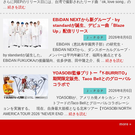
さらに同EPのリリース日には、台湾で撮影されたリード曲「ok, love song」の
…
続きを読む
EBiDAN NEXTから新グループ・by
standardが誕生、デビュー曲「Blaze
Up」配信リリース
2026年8月6日
Ｊ－ＰＯＰ
EBiDAN（恵比寿学園男子部）の研究生・
EBiDAN NEXTから、ダンスボーカルグループ・
by standardが誕生した。 メンバーは平均年齢17才、福岡を拠点とする
EBiDAN FUKUOKAの後藤陽向、佐多伊徳、田中隆之介、長 …
続きを読む
YOASOBI監修ブリトー『Y-BURRITO』
期間限定販売、Taco Bellとのグローバル
コラボで
2026年8月6日
Ｊ－ＰＯＰ
YOASOBIが、アメリカ発メキシカン・ファス
トフードのTaco Bellとグローバルコラボレーシ
ョンを実施する。 現在、自身最大規模となる北米ツアー【YOASOBI NORTH
AMERICA TOUR 2026 “NEVER END …
続きを読む
more »