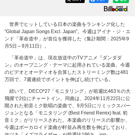
世界でヒットしている日本の楽曲をランキング化した
“Global Japan Songs Excl. Japan”。今週はアイナ・ジ・エ
ンド「革命道中」が首位を獲得した（集計期間：2025年9
月5日～9月11日）。
「革命道中」は、現在放送中のTVアニメ『ダンダダ
ン』のオープニング・テーマに起用されている楽曲。今週
のビデオとオーディオを合算したストリーミング数は481
万回で、7週連続でポイントを伸ばし続けている。
続いて、DECO*27「モニタリング」が前週比463％の大
飛躍で2位にチャートイン。同曲は、2024年11月22日に公
開された初音ミク歌唱の楽曲で、9月5日にリミックスバー
ジョンとなる「モニタリング (Best Friend Remix) feat. 初
音ミク」がリリースされた。本楽曲のリリースの影響か、
今週はボーカロイド楽曲が軒並み再生数を伸ばしており、
サツキ「メズマライザー」が前週比186％、jon-