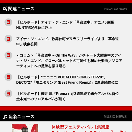
関連ニュース
RELATED NEWS
【ビルボード】アイナ・ジ・エンド「革命道中」アニメ5連覇
HUNTR/Xが3位に浮上
アイナ・ジ・エンド、歌舞伎町ゲリラフリーライブより「革命道
中」映像公開
＜コラム＞「革命道中 – On The Way」がチャート大躍進中のアイ
ナ・ジ・エンド、グローバルヒットの可能性を秘めた楽曲／ソロア
ーティストへの足跡を振り返る
【ビルボード】“ニコニコ VOCALOID SONGS TOP20”、
DECO*27「モニタリング (Best Friend Remix)」2週連続首位に
【ビルボード】藤井 風『Prema』が2週連続で総合アルバム首位
堂本光一のソロアルバムが続く
音楽ニュース
MUSIC NEWS
体験型フェスティバル【集楽座