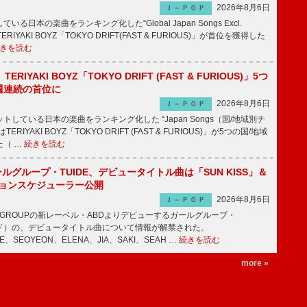
2026年8月6日
Ｊ－ＰＯＰ
日本の楽曲をランキング化した“Global Japan Songs Excl.
ERIYAKI BOYZ「TOKYO DRIFT(FAST & FURIOUS)」が首位を獲得した
きを読む
RIYAKI BOYZ「TOKYO DRIFT (FAST & FURIOUS)」5つ
週連続の首位に
2026年8月6日
Ｊ－ＰＯＰ
している日本の楽曲をランキング化した “Japan Songs（国/地域別チ
RIYAKI BOYZ「TOKYO DRIFT (FAST & FURIOUS)」が5つの国/地域
た（ …
続きを読む
ールグループ・TUIDE、デビュータイトル曲は「SUN KISS」＆
ションスケジューラー公開
2026年8月6日
Ｊ－ＰＯＰ
IC GROUPの新レーベル・ABDよりデビューするガールグループ・
ュイド）の、デビュータイトル曲について情報が解禁された。
EE、SEOYEON、ELENA、JIA、SAKI、SEAH …
続きを読む
more »