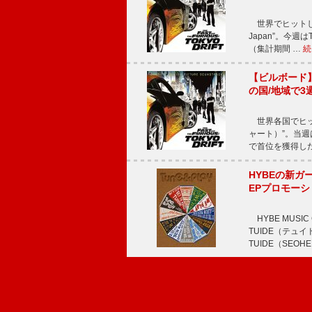
世界でヒットしている
Japan”。今週はT
（集計期間 …
続
【ビルボード】TE
の国/地域で3
世界各国でヒット
ャート）”。当週はTE
で首位を獲得し
HYBEの新ガ
EPプロモー
HYBE MUS
TUIDE（テ
TUIDE（SEOH