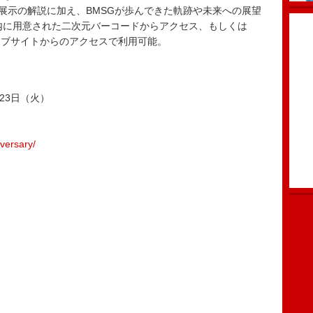
ており、展示の解説に加え、BMSGが歩んできた軌跡や未来への展望
場内に用意された二次元バーコードからアクセス、もしくは
公式ウェブサイトからのアクセスで利用可能。
月23日（火）
。
versary/