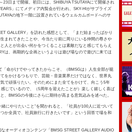
3日まで開催。初日には、SHIBUYA TSUTAYAにて開催され
5 YEARS」にてメディア内覧会が行われ、SKY-HIがサプライズ
TSUTAYAの地下一階に設置されているウェルカムボードへのサ
REET GALLERY」を訪れた感想として、「まだ始まったばかり
が生まれてきたことや、今当たり前に周りにいる仲間の尊さや
人と人とが出会い何かをつくることは素敵だなと感じてもらえ
ALLERYは、画期的な企画というよりは遊び場なので遊びに来てほ
て「命がけでやってきたからこそ、（BMSGは）人生全部が籠
全てをかけるつもりで、芸能・音楽業界だけではなく、世界丸
気で頑張りたい。そのためにまた全てをかけて、向こう5年
と感じているので、（5周年を迎えたことが）楽しく嬉しく喜ば
と、BMSGの今後にさらに期待が高まる意気込みを述べた。
一緒にやりたいこと”を聞かれると、「社員が100人に近づいて
いつか全員で、社員旅行に行きたいです」という回答で場を和
ーディオコンテンツ「BMSG STREET GALLERY AUDIO