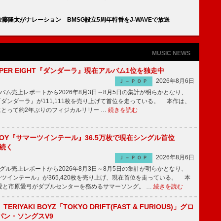
出演、佐藤隆太がナレーション BMSG設立5周年特番をJ-WAVEで放送
MUSIC NEWS
PER EIGHT『ダンダーラ』現在アルバム1位を独走中
2026年8月6日
Ｊ－ＰＯＰ
ム売上レポートから2026年8月3日～8月5日の集計が明らかとなり、
GHT『ダンダーラ』が111,111枚を売り上げて首位を走っている。 本作は、
HTにとって約2年ぶりのフィジカルリリー …
続きを読む
JOY『サマーツインテール』36.5万枚で現在シングル首位
が続く
2026年8月6日
Ｊ－ＰＯＰ
ル売上レポートから2026年8月3日～8月5日の集計が明らかとなり、
ーツインテール』が365,420枚を売り上げ、現在首位を走っている。 本
愛と市原愛弓がダブルセンターを務めるサマーソング。 …
続きを読む
RIYAKI BOYZ「TOKYO DRIFT(FAST & FURIOUS)」グロ
パン・ソングスV9