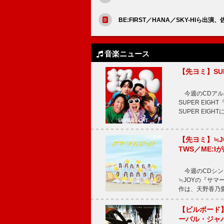
BE:FIRST／HANA／SKY-HIら
音楽ニュース
【先ヨミ】SU
今週のCDアルバ
SUPER EI
SUPER EIG
【先ヨミ】≒
TWS／ME:I
今週のCDシング
≒JOYの『サマ
作は、天野香乃
【ビルボード】TE
ーバル・ジャ