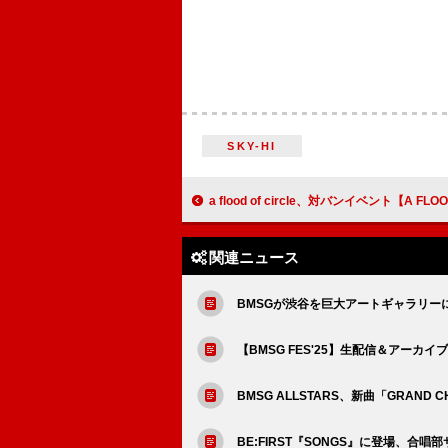
SKY-HI
a flood of circle、対バンイベント【A FLOOD OF CIRCUS
関連ニュース
BMSGが渋谷を巨大アートギャラリーに変
【BMSG FES'25】生配信＆アーカイ
BMSG ALLSTARS、新曲「GRAN
BE:FIRST『SONGS』に登場、