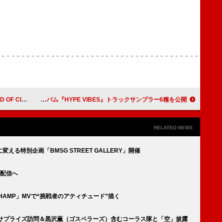
 2026】開催
SEVENTEENのユニット・CxM、ミニアルバム『HYPE VIBES』トラックサンプラー6種を公開
RELATED NEWS
える特別企画「BMSG STREET GALLERY」開催
ブ配信へ
D CHAMP」MVで“挑戦者のアティチュード”描く
合唱部サプライズ訪問＆黒沢薫（ゴスペラーズ）含むコーラス隊と「空」披露