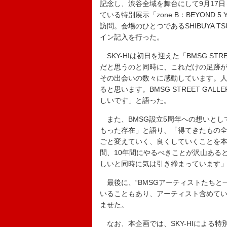
記念し、渋谷全域を舞台にして9月17日～2
ている特別展示「zone B：BEYOND 
訪問。会場のひとつであるSHIBUYA 
イン記入を行った。
SKY-HIは初日を迎えた「BMSG ST
だと思うのと同時に、これだけの足跡
その出会いの数々に感動しています。
ると思います。BMSG STREET G
しいです」と語った。
また、BMSG設立5周年への想いとし
もった存在」と語り、「得てきたもの
ごと変えていく、良くしていくことを本
間、10年間にやるべきことが沢山ある
しいと同時に気は引き締まっています」
最後に、“BMSGアーティストたちと
いることもあり、アーティスト含めて
ませた。
なお、本企画では、SKY-HIによる特別なオ