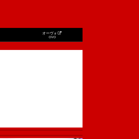
オーヴォ
OVO