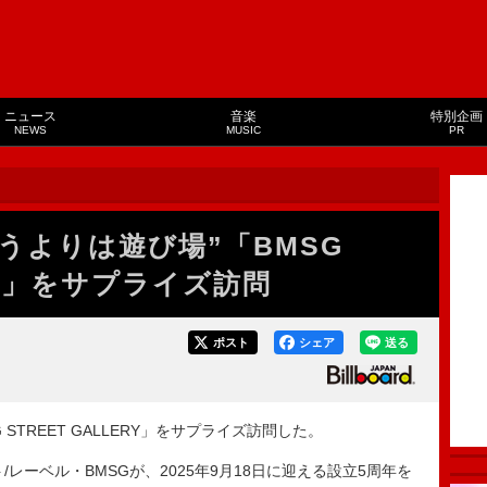
ニュース
音楽
特別企画
NEWS
MUSIC
PR
いうよりは遊び場”「BMSG
ERY」をサプライズ訪問
ポスト
シェア
送る
 STREET GALLERY」をサプライズ訪問した。
/レーベル・BMSGが、2025年9月18日に迎える設立5周年を