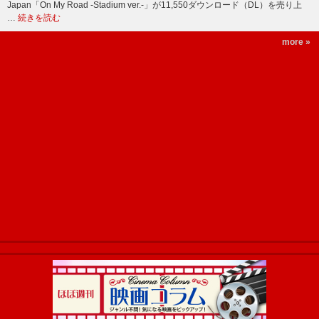
Japan「On My Road -Stadium ver.-」が11,550ダウンロード（DL）を売り上
…
続きを読む
more »