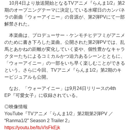
10月4日より放送開始となるTVアニメ『らんま1/2』第2
期のオープニングテーマに決定している水曜日のカンパネ
ラの新曲「ウォーアイニー」の音源が、第2弾PVにて一部
解禁された。
本楽曲は、プロデューサー・ケンモチヒデフミがアニメ
のために書き下ろした楽曲。公開された第2弾PVでは、乱
馬とあかねの距離が変化していく姿や、個性豊かなキャラ
クターたちによるコミカルかつ迫力あるシーンとともに、
「ウォーアイニー」の一部をいち早く楽しむことができる
という。さらに今回、TVアニメ『らんま1/2』第2期のキ
ービジュアルも公開。
なお、「ウォーアイニー」は9月24日リリースの4th
EP『可愛女子』に収録されている。
◎映像情報
YouTube『TVアニメ「らんま1/2」第2期第2弾PV ／
“Ranma1/2” Season 2 Trailer 2』
https://youtu.be/ltuVlsFkEjk