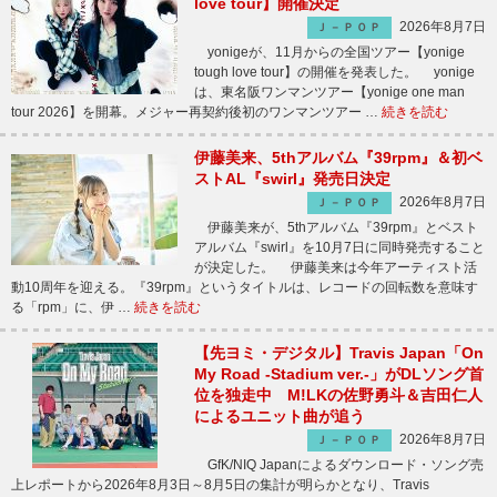
love tour】開催決定
2026年8月7日
Ｊ－ＰＯＰ
yonigeが、11月からの全国ツアー【yonige
tough love tour】の開催を発表した。 yonige
は、東名阪ワンマンツアー【yonige one man
tour 2026】を開幕。メジャー再契約後初のワンマンツアー …
続きを読む
伊藤美来、5thアルバム『39rpm』＆初ベ
ストAL『swirl』発売日決定
2026年8月7日
Ｊ－ＰＯＰ
伊藤美来が、5thアルバム『39rpm』とベスト
アルバム『swirl』を10月7日に同時発売すること
が決定した。 伊藤美来は今年アーティスト活
動10周年を迎える。『39rpm』というタイトルは、レコードの回転数を意味す
る「rpm」に、伊 …
続きを読む
【先ヨミ・デジタル】Travis Japan「On
My Road -Stadium ver.-」がDLソング首
位を独走中 M!LKの佐野勇斗＆吉田仁人
によるユニット曲が追う
2026年8月7日
Ｊ－ＰＯＰ
GfK/NIQ Japanによるダウンロード・ソング売
上レポートから2026年8月3日～8月5日の集計が明らかとなり、Travis