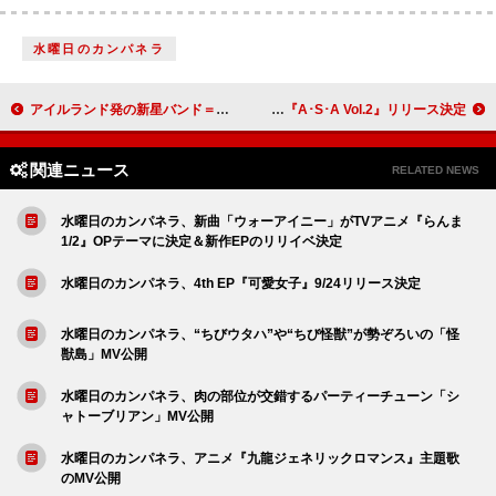
水曜日のカンパネラ
アイルランド発の新星バンド＝カーディナルズ、デビューALより表題曲「Masquerade」解禁
今井麻美、ベストアルバム第2弾『A･S･A Vol.2』リリース決定
関連ニュース
RELATED NEWS
水曜日のカンパネラ、新曲「ウォーアイニー」がTVアニメ『らんま
1/2』OPテーマに決定＆新作EPのリリイベ決定
水曜日のカンパネラ、4th EP『可愛女子』9/24リリース決定
水曜日のカンパネラ、“ちびウタハ”や“ちび怪獣”が勢ぞろいの「怪
獣島」MV公開
水曜日のカンパネラ、肉の部位が交錯するパーティーチューン「シ
ャトーブリアン」MV公開
水曜日のカンパネラ、アニメ『九龍ジェネリックロマンス』主題歌
のMV公開