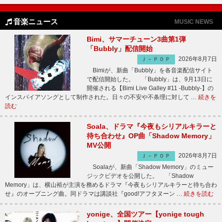
音楽ニュース
MUSIC NEWS
Bimi、サマーチューン3曲第1弾
「Bubbly」配信開始
2026年8月7日
Ｊ－ＰＯＰ
Bimiが、新曲「Bubbly」を各音楽配信サイト
で配信開始した。 「Bubbly」は、9月13日に
開催される【Bimi Live Galley #11 -Bubbly-】の
インスパイアソングとして制作された。日々の不安や不条理に対して …
続きを
読む
Soala、ドラマ『今夜もシリアルキラーと
待ち合わせ』OP曲「Shadow Memory」
MV公開
2026年8月7日
Ｊ－ＰＯＰ
Soalaが、新曲「Shadow Memory」のミュー
ジックビデオを公開した。 「Shadow
Memory」は、横山裕が主演を務めるドラマ『今夜もシリアルキラーと待ち合わ
せ』のオープニング曲。同ドラマは講談社『good!アフタヌーン …
続きを読む
yonige、全国ツアー【yonige tough