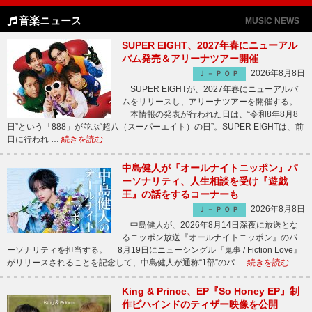
音楽ニュース
MUSIC NEWS
SUPER EIGHT、2027年春にニューアル
バム発売＆アリーナツアー開催
2026年8月8日
Ｊ－ＰＯＰ
SUPER EIGHTが、2027年春にニューアルバ
ムをリリースし、アリーナツアーを開催する。
本情報の発表が行われた日は、“令和8年8月8
日”という「888」が並ぶ“超八（スーパーエイト）の日”。SUPER EIGHTは、前
日に行われ …
続きを読む
中島健人が『オールナイトニッポン』パ
ーソナリティ、人生相談を受け『遊戯
王』の話をするコーナーも
2026年8月8日
Ｊ－ＰＯＰ
中島健人が、2026年8月14日深夜に放送とな
るニッポン放送『オールナイトニッポン』のパ
ーソナリティを担当する。 8月19日にニューシングル『鬼事 / Fiction Love』
がリリースされることを記念して、中島健人が通称“1部”のパ …
続きを読む
King & Prince、EP『So Honey EP』制
作ビハインドのティザー映像を公開