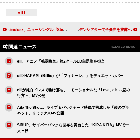
eill
timelesz、ニューシングル『Steal The Show / レシピ』ジャケット公開
Aooo、東京ガーデンシアターで全楽曲を披露へ
関連ニュース
RELATED NEWS
eill、アニメ『桃源暗鬼』第2クールED主題歌を担当
eill×HARAM（Billlie）が「フィナーレ。」をデュエットカバー
eillが純白ドレスで駆け落ち、エモーショナルな「Love, lala ～恋の
行方～」MV公開
Aile The Shota、ライブ＆バックヤード映像で構成した「愛のプラ
ネット」リミックスMV公開
SIRUP、サイバーパンクな世界を舞台した「KIRA KIRA」MVで一
人三役