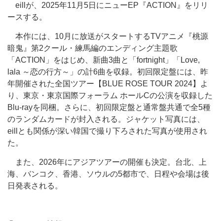
eillが、2025年11月5日にニューEP『ACTION』をリリ
ースする。
本作には、10月に放送がスタートするTVアニメ『桃源
暗鬼』第2クール・練馬編のエンディング主題歌
「ACTION」をはじめ、新曲3曲と「fortnight」「Love,
lala ～恋の行方～」の計6曲を収録。初回限定盤には、昨
年開催された全国ツアー【BLUE ROSE TOUR 2024】よ
り、東京・東京国際フォーラム ホールCの公演を収録した
Blu-rayを同梱。さらに、初回限定盤と通常盤共通で全5種
のランダムカードが封入される。ジャケット写真には、
eillとも関係が深い韓国で撮り下ろされた写真が使用され
た。
また、2026年にアジアツアーの開催も決定。台北、上
海、バンコク、香港、ソウルの5都市で、日程や会場は後
日発表される。