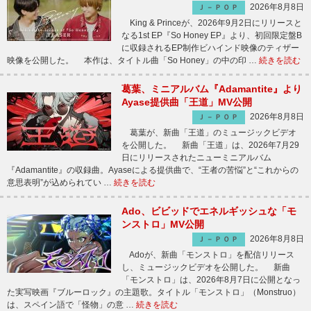
2026年8月8日
Ｊ－ＰＯＰ
King & Princeが、2026年9月2日にリリースと
なる1st EP『So Honey EP』より、初回限定盤B
に収録されるEP制作ビハインド映像のティザー
映像を公開した。 本作は、タイトル曲「So Honey」の中の印 …
続きを読む
葛葉、ミニアルバム『Adamantite』より
Ayase提供曲「王道」MV公開
2026年8月8日
Ｊ－ＰＯＰ
葛葉が、新曲「王道」のミュージックビデオ
を公開した。 新曲「王道」は、2026年7月29
日にリリースされたニューミニアルバム
『Adamantite』の収録曲。Ayaseによる提供曲で、“王者の苦悩”と“これからの
意思表明”が込められてい …
続きを読む
Ado、ビビッドでエネルギッシュな「モ
ンストロ」MV公開
2026年8月8日
Ｊ－ＰＯＰ
Adoが、新曲「モンストロ」を配信リリース
し、ミュージックビデオを公開した。 新曲
「モンストロ」は、2026年8月7日に公開となっ
た実写映画『ブルーロック』の主題歌。タイトル「モンストロ」（Monstruo）
は、スペイン語で「怪物」の意 …
続きを読む