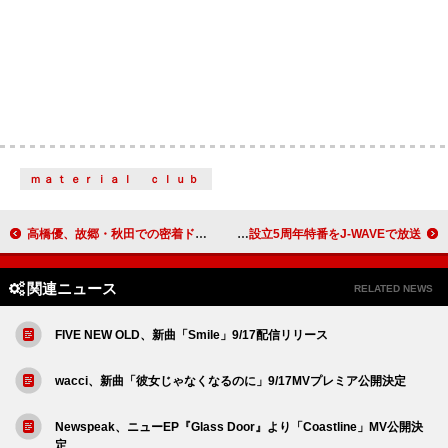
ｍａｔｅｒｉａｌ ｃｌｕｂ
高橋優、故郷・秋田での密着ドキュメンタリー映像公開 デビュー15周年記念
BE:FIRST／HANA／SKY-HIら出演、佐藤隆太がナレーション BMSG設立5周年特番をJ-WAVEで放送
関連ニュース
RELATED NEWS
FIVE NEW OLD、新曲「Smile」9/17配信リリース
wacci、新曲「彼女じゃなくなるのに」9/17MVプレミア公開決定
Newspeak、ニューEP『Glass Door』より「Coastline」MV公開決
定