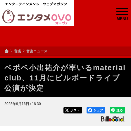
MENU
音楽
音楽ニュース
ベボベ小出祐介が率いるmaterial
club、11月にビルボードライブ
公演が決定
2025年9月16日 / 18:30
ポスト
シェア
送る