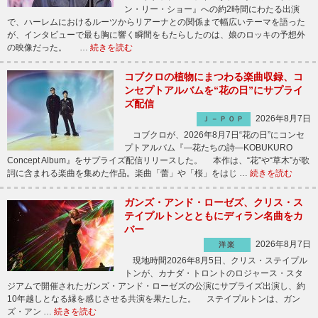
ン・リー・ショー』への約2時間にわたる出演
で、ハーレムにおけるルーツからリアーナとの関係まで幅広いテーマを語った
が、インタビューで最も胸に響く瞬間をもたらしたのは、娘のロッキの予想外
の映像だった。 …
続きを読む
コブクロの植物にまつわる楽曲収録、コ
ンセプトアルバムを“花の日”にサプライ
ズ配信
2026年8月7日
Ｊ－ＰＯＰ
コブクロが、2026年8月7日“花の日”にコンセ
プトアルバム『―花たちの詩―KOBUKURO
Concept Album』をサプライズ配信リリースした。 本作は、“花”や“草木”が歌
詞に含まれる楽曲を集めた作品。楽曲「蕾」や「桜」をはじ …
続きを読む
ガンズ・アンド・ローゼズ、クリス・ス
テイプルトンとともにディラン名曲をカ
バー
2026年8月7日
洋楽
現地時間2026年8月5日、クリス・ステイプル
トンが、カナダ・トロントのロジャース・スタ
ジアムで開催されたガンズ・アンド・ローゼズの公演にサプライズ出演し、約
10年越しとなる縁を感じさせる共演を果たした。 ステイプルトンは、ガン
ズ・アン …
続きを読む