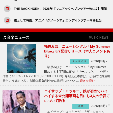
THE BACK HORN、2026年【マニアックヘブンツアーVol.17】開催
凛として時雨、アニメ『グノーシア』エンディングテーマを担当
音楽ニュース
MUSIC NEWS
福原みほ、ニューシングル「My Summer
Blue」8/7配信リリース（本人コメントあ
り）
2026年8月7日
Ｊ－ＰＯＰ
福原みほが、ニューシングル「My Summer
Blue」を8月7日に配信リリースした。 作詞・
作曲にAKIRA（TINYVOICE, PRODUCTION）を迎えた本作は、ともに北海道出
身という縁もあり、制作は終始和やかに進行したとい …
続きを読む
エイサップ・ロッキー、娘が初めてハイ
ハイする未公開動画を目にし3人の子育て
について語る
2026年8月7日
洋楽
エイサップ・ロッキーが、『ザ・ジェイソ