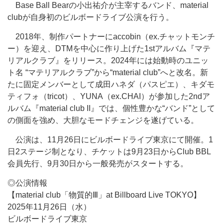
Base Ball Bearの小出祐介が主宰するバンド、material
clubが自身初のビルボードライブ公演を行う。
2018年、制作パートナーにaccobin（ex.チャットモンチ
ー）を迎え、DTMを中心に作り上げた1stアルバム『マテ
リアルクラブ』をリリース。2024年には始動時のユニッ
ト名 “マテリアルクラブ”から“material club”へと改名。新
たに固定メンバーとして成田ハネダ（パスピエ）、キダモ
ティフォ（tricot）、YUNA（ex.CHAI）が参加した2ndア
ルバム『material club II』では、個性豊かな“バンド”として
の側面を強め、大胆なモードチェンジを遂げている。
公演は、11月26日にビルボードライブ東京にて開催。1
日2ステージ制となり、チケットは9月23日からClub BBL
会員先行、9月30日から一般発売がスタートする。
◎公演情報
【material club「物質的Ⅲ」at Billboard Live TOKYO】
2025年11月26日（水）
ビルボードライブ東京